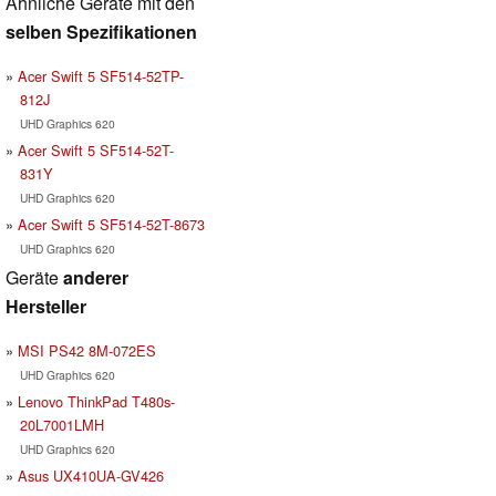
Ähnliche Geräte mit den
selben Spezifikationen
Acer Swift 5 SF514-52TP-
812J
UHD Graphics 620
Acer Swift 5 SF514-52T-
831Y
UHD Graphics 620
Acer Swift 5 SF514-52T-8673
UHD Graphics 620
Geräte
anderer
Hersteller
MSI PS42 8M-072ES
UHD Graphics 620
Lenovo ThinkPad T480s-
20L7001LMH
UHD Graphics 620
Asus UX410UA-GV426