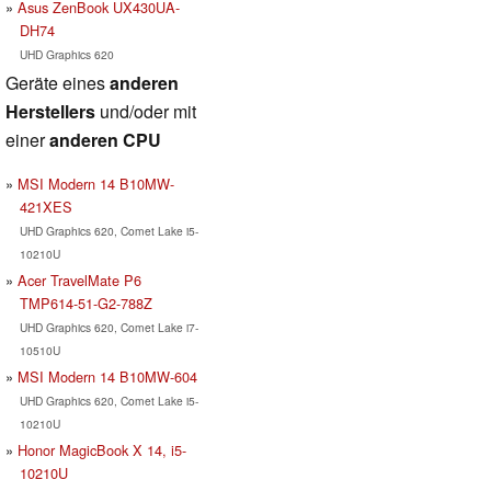
Asus ZenBook UX430UA-
DH74
UHD Graphics 620
Geräte eines
anderen
Herstellers
und/oder mit
einer
anderen CPU
MSI Modern 14 B10MW-
421XES
UHD Graphics 620, Comet Lake i5-
10210U
Acer TravelMate P6
TMP614-51-G2-788Z
UHD Graphics 620, Comet Lake i7-
10510U
MSI Modern 14 B10MW-604
UHD Graphics 620, Comet Lake i5-
10210U
Honor MagicBook X 14, i5-
10210U