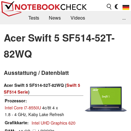
Tests
News
Videos
...
Benchmarks & Tech
Externe Tests
Acer Swift 5 SF514-52T-
Kaufberatung
Deals
Suche
Jobs
82WQ
Forum
Ausstattung / Datenblatt
Acer Swift 5 SF514-52T-82WQ (
Swift 5
SF514 Serie
)
Prozessor
Intel Core i7-8550U
4c/8t 4 x
1.8 - 4 GHz, Kaby Lake Refresh
Grafikkarte
Intel UHD Graphics 620