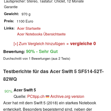
Lautsprecher: Stereo, Tastatur: Chiclet, 12 Monate
Garantie
Gewicht
970 g
Preis
1100 Euro
Links
Acer Startseite
Acer Notebooks Übersichtseite
» vergleiche
0
[+] Zum Vergleich hinzufügen
90%
- Sehr Gut
Bewertung:
Durchschnitt von
1
Bewertungen (aus
2
Tests)
Testberichte für das Acer Swift 5 SF514-52T-
82WQ
Acer Swift 5
90%
Quelle:
PCtipp.ch
Archive.org version
Acer hat mit dem Swift 5 (2018) ein starkes Notebook
entwickelt. Besonders begeisternd sind, neben der