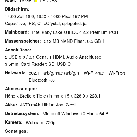
RAM
16 GB
, LPDDR3
Bildschirm
14.00 Zoll 16:9, 1920 x 1080 Pixel 157 PPI,
Capacitive, IPS, CineCrystal, spiegelnd: ja
Mainboard
Intel Kaby Lake-U iHDCP 2.2 Premium PCH
Massenspeicher
512 MB NAND Flash, 0.5 GB
Anschlüsse
2 USB 3.0 / 3.1 Gen1, 1 HDMI, Audio Anschlüsse:
3.5mm, Card Reader: SD, USB-C
Netzwerk
802.11 a/b/g/n/ac (a/b/g/n = Wi-Fi 4/ac = Wi-Fi 5/),
Bluetooth 4.0
Abmessungen
Höhe x Breite x Tiefe (in mm): 15 x 328.9 x 228.1
Akku
4670 mAh Lithium-Ion, 2-cell
Betriebssystem
Microsoft Windows 10 Home 64 Bit
Kamera
Webcam: 720p
Sonstiges