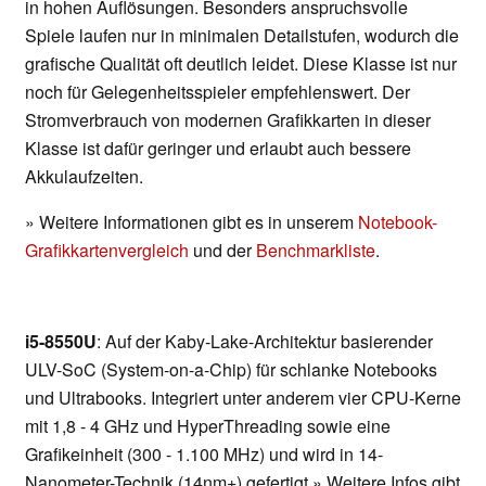
in hohen Auflösungen. Besonders anspruchsvolle
Spiele laufen nur in minimalen Detailstufen, wodurch die
grafische Qualität oft deutlich leidet. Diese Klasse ist nur
noch für Gelegenheitsspieler empfehlenswert. Der
Stromverbrauch von modernen Grafikkarten in dieser
Klasse ist dafür geringer und erlaubt auch bessere
Akkulaufzeiten.
» Weitere Informationen gibt es in unserem
Notebook-
Grafikkartenvergleich
und der
Benchmarkliste
.
i5-8550U
: Auf der Kaby-Lake-Architektur basierender
ULV-SoC (System-on-a-Chip) für schlanke Notebooks
und Ultrabooks. Integriert unter anderem vier CPU-Kerne
mit 1,8 - 4 GHz und HyperThreading sowie eine
Grafikeinheit (300 - 1.100 MHz) und wird in 14-
Nanometer-Technik (14nm+) gefertigt.» Weitere Infos gibt