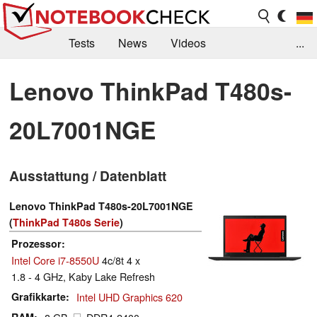
Tests
News
Videos
...
Benchmarks & Tech
Externe Tests
Lenovo ThinkPad T480s-
Kaufberatung
Deals
Suche
Jobs
20L7001NGE
Forum
Ausstattung / Datenblatt
Lenovo ThinkPad T480s-20L7001NGE
(
ThinkPad T480s Serie
)
Prozessor
Intel Core i7-8550U
4c/8t 4 x
1.8 - 4 GHz, Kaby Lake Refresh
Grafikkarte
Intel UHD Graphics 620