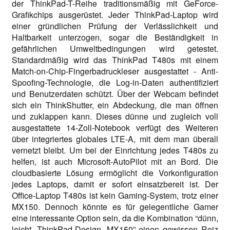
der ThinkPad-T-Reihe traditionsmäßig mit GeForce-
Grafikchips ausgerüstet. Jeder ThinkPad-Laptop wird
einer gründlichen Prüfung der Verlässlichkeit und
Haltbarkeit unterzogen, sogar die Beständigkeit in
gefährlichen Umweltbedingungen wird getestet.
Standardmäßig wird das ThinkPad T480s mit einem
Match-on-Chip-Fingerbadruckleser ausgestattet - Anti-
Spoofing-Technologie, die Log-in-Daten authentifiziert
und Benutzerdaten schützt. Über der Webcam befindet
sich ein ThinkShutter, ein Abdeckung, die man öffnen
und zuklappen kann. Dieses dünne und zugleich voll
ausgestattete 14-Zoll-Notebook verfügt des Weiteren
über integriertes globales LTE-A, mit dem man überall
vernetzt bleibt. Um bei der Einrichtung jedes T480s zu
helfen, ist auch Microsoft-AutoPilot mit an Bord. Die
cloudbasierte Lösung ermöglicht die Vorkonfiguration
jedes Laptops, damit er sofort einsatzbereit ist. Der
Office-Laptop T480s ist kein Gaming-System, trotz einer
MX150. Dennoch könnte es für gelegentliche Gamer
eine interessante Option sein, da die Kombination “dünn,
leicht, ThinkPad-Design, MX150” einen gewissen Reiz