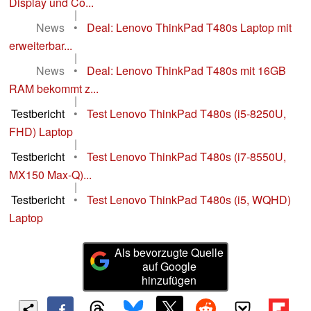
Display und Co...
|
News
•
Deal: Lenovo ThinkPad T480s Laptop mit
erweiterbar...
|
News
•
Deal: Lenovo ThinkPad T480s mit 16GB
RAM bekommt z...
|
Testbericht
•
Test Lenovo ThinkPad T480s (i5-8250U,
FHD) Laptop
|
Testbericht
•
Test Lenovo ThinkPad T480s (i7-8550U,
MX150 Max-Q)...
|
Testbericht
•
Test Lenovo ThinkPad T480s (i5, WQHD)
Laptop
Als bevorzugte Quelle
auf Google
hinzufügen