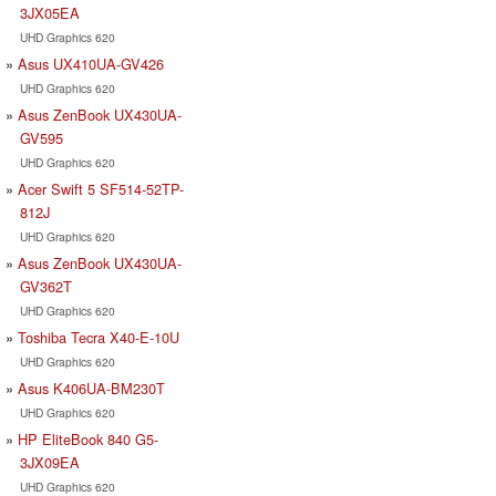
3JX05EA
UHD Graphics 620
Asus UX410UA-GV426
UHD Graphics 620
Asus ZenBook UX430UA-
GV595
UHD Graphics 620
Acer Swift 5 SF514-52TP-
812J
UHD Graphics 620
Asus ZenBook UX430UA-
GV362T
UHD Graphics 620
Toshiba Tecra X40-E-10U
UHD Graphics 620
Asus K406UA-BM230T
UHD Graphics 620
HP EliteBook 840 G5-
3JX09EA
UHD Graphics 620