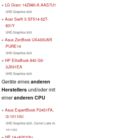
LG Gram 14Z980-A.AAS7U1
UHD Graphics 620
Acer Swift 5 SF514-52T-
831Y
UHD Graphics 620
Asus ZenBook UX430UAR
PURE14
UHD Graphics 620
HP EliteBook 840 G5-
3JX61EA
UHD Graphics 620
Geräte eines
anderen
Herstellers
und/oder mit
einer
anderen CPU
Asus ExpertBook P2451FA,
i3-10110U
UHD Graphics 620, Comet Lake i3-
10110U
HP 14-ck2010tu