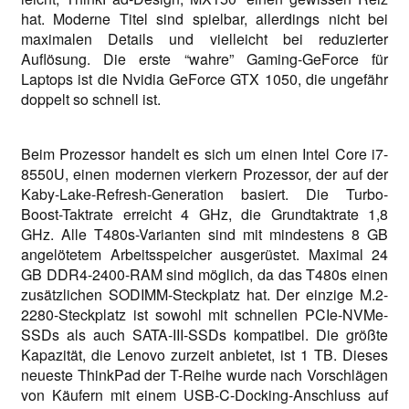
hat. Moderne Titel sind spielbar, allerdings nicht bei
maximalen Details und vielleicht bei reduzierter
Auflösung. Die erste “wahre” Gaming-GeForce für
Laptops ist die Nvidia GeForce GTX 1050, die ungefähr
doppelt so schnell ist.
Beim Prozessor handelt es sich um einen Intel Core i7-
8550U, einen modernen vierkern Prozessor, der auf der
Kaby-Lake-Refresh-Generation basiert. Die Turbo-
Boost-Taktrate erreicht 4 GHz, die Grundtaktrate 1,8
GHz. Alle T480s-Varianten sind mit mindestens 8 GB
angelötetem Arbeitsspeicher ausgerüstet. Maximal 24
GB DDR4-2400-RAM sind möglich, da das T480s einen
zusätzlichen SODIMM-Steckplatz hat. Der einzige M.2-
2280-Steckplatz ist sowohl mit schnellen PCIe-NVMe-
SSDs als auch SATA-III-SSDs kompatibel. Die größte
Kapazität, die Lenovo zurzeit anbietet, ist 1 TB. Dieses
neueste ThinkPad der T-Reihe wurde nach Vorschlägen
von Käufern mit einem USB-C-Docking-Anschluss auf