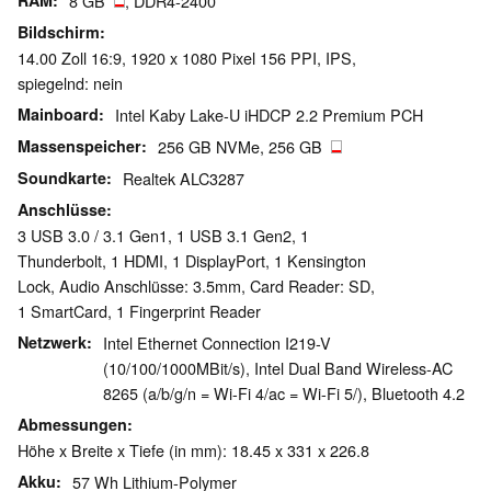
RAM
8 GB
, DDR4-2400
Bildschirm
14.00 Zoll 16:9, 1920 x 1080 Pixel 156 PPI, IPS,
spiegelnd: nein
Mainboard
Intel Kaby Lake-U iHDCP 2.2 Premium PCH
Massenspeicher
256 GB NVMe, 256 GB
Soundkarte
Realtek ALC3287
Anschlüsse
3 USB 3.0 / 3.1 Gen1, 1 USB 3.1 Gen2, 1
Thunderbolt, 1 HDMI, 1 DisplayPort, 1 Kensington
Lock, Audio Anschlüsse: 3.5mm, Card Reader: SD,
1 SmartCard, 1 Fingerprint Reader
Netzwerk
Intel Ethernet Connection I219-V
(10/100/1000MBit/s), Intel Dual Band Wireless-AC
8265 (a/b/g/n = Wi-Fi 4/ac = Wi-Fi 5/), Bluetooth 4.2
Abmessungen
Höhe x Breite x Tiefe (in mm): 18.45 x 331 x 226.8
Akku
57 Wh Lithium-Polymer