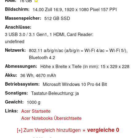
RAM
16 GB
Bildschirm
14.00 Zoll 16:9, 1920 x 1080 Pixel 157 PPI
Massenspeicher
512 GB SSD
Anschlüsse
3 USB 3.0 / 3.1 Gen1, 1 HDMI, Card Reader:
undefined
Netzwerk
802.11 a/b/g/n/ac (a/b/g/n = Wi-Fi 4/ac = Wi-Fi 5/),
Bluetooth 4.2
Abmessungen
Höhe x Breite x Tiefe (in mm): 15 x 329 x 228
Akku
36 Wh, 4670 mAh
Betriebssystem
Microsoft Windows 10 Pro 64 Bit
Sonstiges
Tastatur-Beleuchtung: ja
Gewicht
1000 g
Links
Acer Startseite
Acer Notebooks Übersichtseite
» vergleiche
0
[+] Zum Vergleich hinzufügen