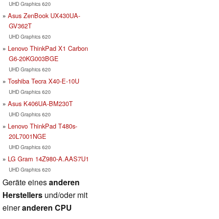
UHD Graphics 620
Asus ZenBook UX430UA-
GV362T
UHD Graphics 620
Lenovo ThinkPad X1 Carbon
G6-20KG003BGE
UHD Graphics 620
Toshiba Tecra X40-E-10U
UHD Graphics 620
Asus K406UA-BM230T
UHD Graphics 620
Lenovo ThinkPad T480s-
20L7001NGE
UHD Graphics 620
LG Gram 14Z980-A.AAS7U1
UHD Graphics 620
Geräte eines
anderen
Herstellers
und/oder mit
einer
anderen CPU