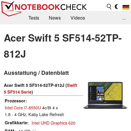
Tests
News
Videos
...
Benchmarks & Tech
Externe Tests
Acer Swift 5 SF514-52TP-
Kaufberatung
Deals
Suche
Jobs
812J
Forum
Ausstattung / Datenblatt
Acer Swift 5 SF514-52TP-812J (
Swift
5 SF514 Serie
)
Prozessor
Intel Core i7-8550U
4c/8t 4 x
1.8 - 4 GHz, Kaby Lake Refresh
Grafikkarte
Intel UHD Graphics 620