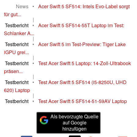
News
•
Acer Swift 5 SF514: Intels Evo-Label sorgt
für gut...
|
Testbericht
•
Acer Swift 5 SF514-55T Laptop im Test:
Schlanker A...
|
Testbericht
•
Acer Swift 5 im Test-Preview: Tiger Lake
iGPU grei...
|
Testbericht
•
Test Acer Swift 5 Laptop: 14-Zoll-Ultrabook
präsen...
|
Testbericht
•
Test Acer Swift 5 SF514 (i5-8250U, UHD
620) Laptop
|
Testbericht
•
Test Acer Swift 5 SF514-51-59AV Laptop
Als bevorzugte Quelle
auf Google
hinzufügen