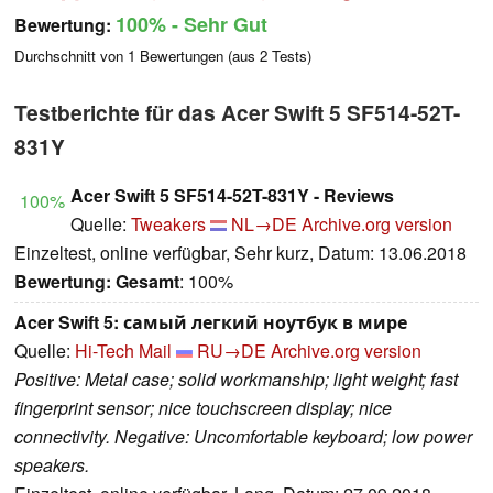
100%
- Sehr Gut
Bewertung:
Durchschnitt von
1
Bewertungen (aus
2
Tests)
Testberichte für das Acer Swift 5 SF514-52T-
831Y
Acer Swift 5 SF514-52T-831Y - Reviews
100%
Quelle:
Tweakers
NL→DE
Archive.org version
Einzeltest, online verfügbar, Sehr kurz, Datum: 13.06.2018
Bewertung:
Gesamt
: 100%
Acer Swift 5: самый легкий ноутбук в мире
Quelle:
Hi-Tech Mail
RU→DE
Archive.org version
Positive: Metal case; solid workmanship; light weight; fast
fingerprint sensor; nice touchscreen display; nice
connectivity. Negative: Uncomfortable keyboard; low power
speakers.