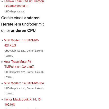
Lenovo ThinkPad X1 Carbon
G6-20KG0039GE
UHD Graphics 620
Geräte eines
anderen
Herstellers
und/oder mit
einer
anderen CPU
MSI Modern 14 B10MW-
421XES
UHD Graphics 620, Comet Lake i5-
10210U
Acer TravelMate P6
TMP614-51-G2-788Z
UHD Graphics 620, Comet Lake i7-
10510U
MSI Modern 14 B10MW-604
UHD Graphics 620, Comet Lake i5-
10210U
Honor MagicBook X 14, i5-
10210U