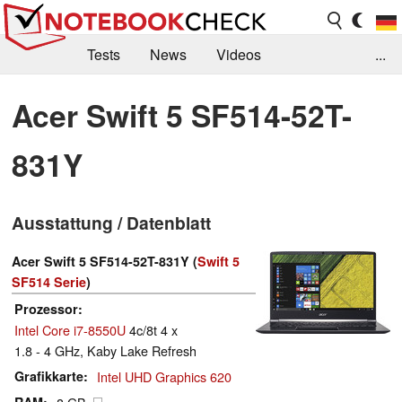
Tests
News
Videos
...
Benchmarks & Tech
Externe Tests
Acer Swift 5 SF514-52T-
Kaufberatung
Deals
Suche
Jobs
831Y
Forum
Ausstattung / Datenblatt
Acer Swift 5 SF514-52T-831Y (
Swift 5
SF514 Serie
)
Prozessor
Intel Core i7-8550U
4c/8t 4 x
1.8 - 4 GHz, Kaby Lake Refresh
Grafikkarte
Intel UHD Graphics 620