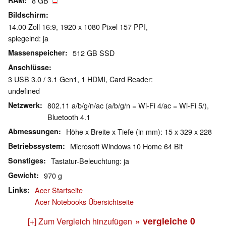
RAM
8 GB
Bildschirm
14.00 Zoll 16:9, 1920 x 1080 Pixel 157 PPI,
spiegelnd: ja
Massenspeicher
512 GB SSD
Anschlüsse
3 USB 3.0 / 3.1 Gen1, 1 HDMI, Card Reader:
undefined
Netzwerk
802.11 a/b/g/n/ac (a/b/g/n = Wi-Fi 4/ac = Wi-Fi 5/),
Bluetooth 4.1
Abmessungen
Höhe x Breite x Tiefe (in mm): 15 x 329 x 228
Betriebssystem
Microsoft Windows 10 Home 64 Bit
Sonstiges
Tastatur-Beleuchtung: ja
Gewicht
970 g
Links
Acer Startseite
Acer Notebooks Übersichtseite
» vergleiche
0
[+] Zum Vergleich hinzufügen