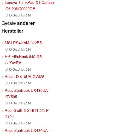
Lenovo ThinkPad X1 Carbon
G6-20KG0039GE
UHD Graphics 620
Geräte
anderer
Hersteller
MSI PS42 8M-072ES
UHD Graphics 620
HP EliteBook 840 G5
3JX05EA
UHD Graphics 620
Asus UX410UA-GV426
UHD Graphics 620
Asus ZenBook UX430UA-
GV595
UHD Graphics 620
Acer Swift 5 SF514-52TP-
812J
UHD Graphics 620
Asus ZenBook UX430UA-