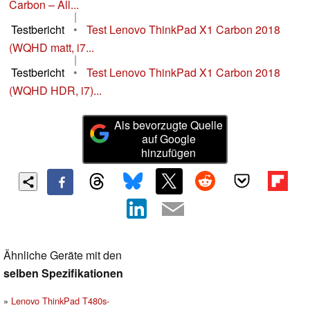
Carbon – All...
|
Testbericht
•
Test Lenovo ThinkPad X1 Carbon 2018
(WQHD matt, i7...
|
Testbericht
•
Test Lenovo ThinkPad X1 Carbon 2018
(WQHD HDR, i7)...
Als bevorzugte Quelle
auf Google
hinzufügen
Ähnliche Geräte mit den
selben Spezifikationen
Lenovo ThinkPad T480s-