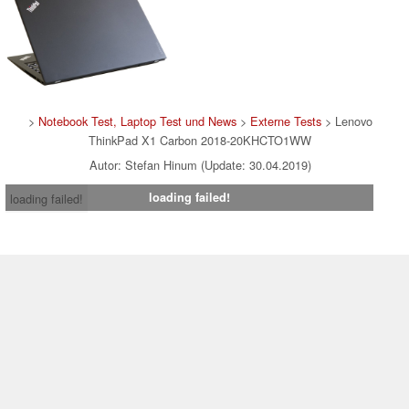
>
Notebook Test, Laptop Test und News
>
Externe Tests
> Lenovo
ThinkPad X1 Carbon 2018-20KHCTO1WW
Autor: Stefan Hinum (Update: 30.04.2019)
loading failed!
loading failed!
Impressum
|
Team
|
Datenschutz
|
Kontakt
|
Cookie
Einstellungen
| 06.08.2026 20:15
* Beim Kauf über einen Affiliate-Link kann Notebookcheck eine Vergütung