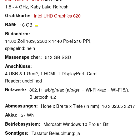
1.8 - 4 GHz, Kaby Lake Refresh
Grafikkarte
Intel UHD Graphics 620
RAM
16 GB
Bildschirm
14.00 Zoll 16:9, 2560 x 1440 Pixel 210 PPI,
spiegelnd: nein
Massenspeicher
512 GB SSD
Anschlüsse
4 USB 3.1 Gen2, 1 HDMI, 1 DisplayPort, Card
Reader: undefined
Netzwerk
802.11 a/b/g/n/ac (a/b/g/n = Wi-Fi 4/ac = Wi-Fi 5/),
Bluetooth 4.2
Abmessungen
Höhe x Breite x Tiefe (in mm): 16 x 323.5 x 217
Akku
57 Wh
Betriebssystem
Microsoft Windows 10 Pro 64 Bit
Sonstiges
Tastatur-Beleuchtung: ja