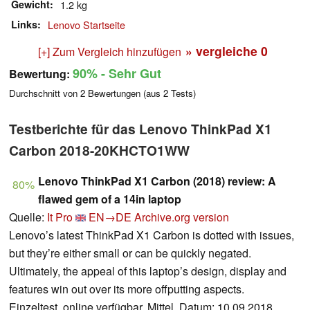
Gewicht
1.2 kg
Links
Lenovo Startseite
» vergleiche
0
[+] Zum Vergleich hinzufügen
90%
- Sehr Gut
Bewertung:
Durchschnitt von
2
Bewertungen (aus
2
Tests)
Testberichte für das Lenovo ThinkPad X1
Carbon 2018-20KHCTO1WW
Lenovo ThinkPad X1 Carbon (2018) review: A
80%
flawed gem of a 14in laptop
Quelle:
It Pro
EN→DE
Archive.org version
Lenovo’s latest ThinkPad X1 Carbon is dotted with issues,
but they’re either small or can be quickly negated.
Ultimately, the appeal of this laptop’s design, display and
features win out over its more offputting aspects.
Einzeltest, online verfügbar, Mittel, Datum: 10.09.2018