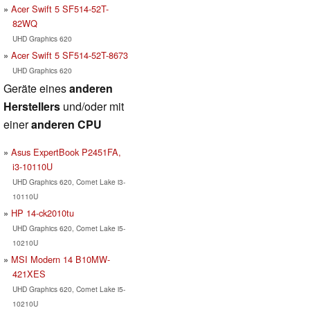
Acer Swift 5 SF514-52T-
82WQ
UHD Graphics 620
Acer Swift 5 SF514-52T-8673
UHD Graphics 620
Geräte eines
anderen
Herstellers
und/oder mit
einer
anderen CPU
Asus ExpertBook P2451FA,
i3-10110U
UHD Graphics 620, Comet Lake i3-
10110U
HP 14-ck2010tu
UHD Graphics 620, Comet Lake i5-
10210U
MSI Modern 14 B10MW-
421XES
UHD Graphics 620, Comet Lake i5-
10210U