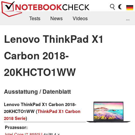
Tests
News
Videos
...
Benchmarks & Tech
Externe Tests
Lenovo ThinkPad X1
Kaufberatung
Deals
Suche
Jobs
Carbon 2018-
Forum
20KHCTO1WW
Ausstattung / Datenblatt
Lenovo ThinkPad X1 Carbon 2018-
20KHCTO1WW (
ThinkPad X1 Carbon
2018 Serie
)
Prozessor
Intel Core i7-8550U
4c/8t 4 x