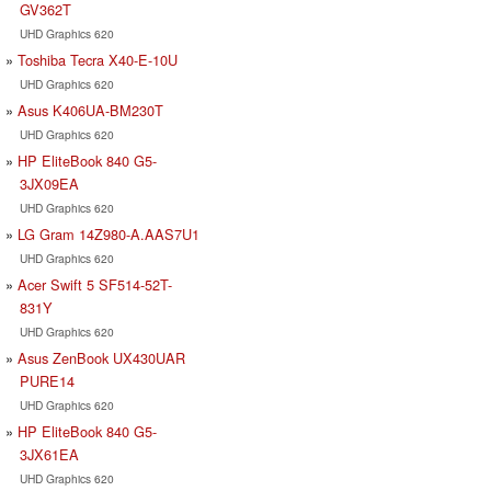
GV362T
UHD Graphics 620
Toshiba Tecra X40-E-10U
UHD Graphics 620
Asus K406UA-BM230T
UHD Graphics 620
HP EliteBook 840 G5-
3JX09EA
UHD Graphics 620
LG Gram 14Z980-A.AAS7U1
UHD Graphics 620
Acer Swift 5 SF514-52T-
831Y
UHD Graphics 620
Asus ZenBook UX430UAR
PURE14
UHD Graphics 620
HP EliteBook 840 G5-
3JX61EA
UHD Graphics 620