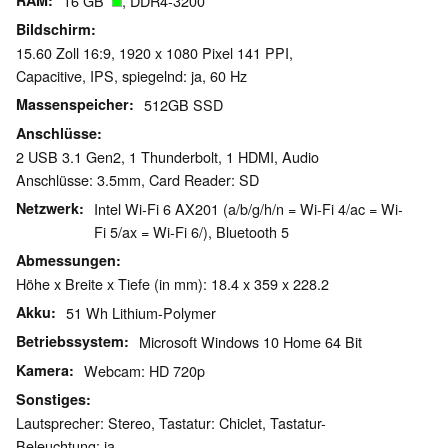
RAM
16 GB
, DDR4-3200
Bildschirm
15.60 Zoll 16:9, 1920 x 1080 Pixel 141 PPI,
Capacitive, IPS, spiegelnd: ja, 60 Hz
Massenspeicher
512GB SSD
Anschlüsse
2 USB 3.1 Gen2, 1 Thunderbolt, 1 HDMI, Audio
Anschlüsse: 3.5mm, Card Reader: SD
Netzwerk
Intel Wi-Fi 6 AX201 (a/b/g/h/n = Wi-Fi 4/ac = Wi-
Fi 5/ax = Wi-Fi 6/), Bluetooth 5
Abmessungen
Höhe x Breite x Tiefe (in mm): 18.4 x 359 x 228.2
Akku
51 Wh Lithium-Polymer
Betriebssystem
Microsoft Windows 10 Home 64 Bit
Kamera
Webcam: HD 720p
Sonstiges
Lautsprecher: Stereo, Tastatur: Chiclet, Tastatur-
Beleuchtung: ja