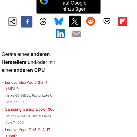
auf Google
hinzufügen
Geräte eines
anderen
Herstellers
und/oder mit
einer
anderen CPU
Lenovo IdeaPad 5 2-in-1
16IRU9
Iris Xe G7 96EUs, Raptor Lake-U
Core 7 150U
Samsung Galaxy Book4 360
Iris Xe G7 96EUs, Raptor Lake-U
Core 7 150U
Lenovo Yoga 7 16IRL8, i7-
1360P