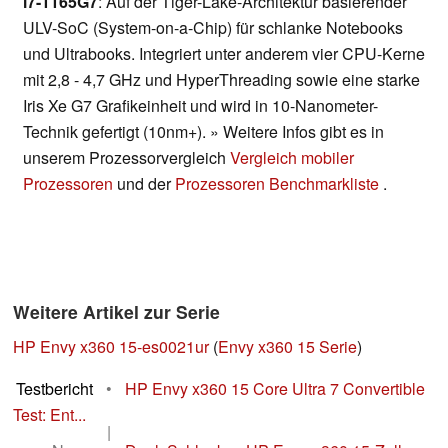
i7-1165G7
: Auf der Tiger-Lake-Architektur basierender
ULV-SoC (System-on-a-Chip) für schlanke Notebooks
und Ultrabooks. Integriert unter anderem vier CPU-Kerne
mit 2,8 - 4,7 GHz und HyperThreading sowie eine starke
Iris Xe G7 Grafikeinheit und wird in 10-Nanometer-
Technik gefertigt (10nm+). » Weitere Infos gibt es in
unserem Prozessorvergleich
Vergleich mobiler
Prozessoren
und der
Prozessoren Benchmarkliste
.
Weitere Artikel zur Serie
HP Envy x360 15-es0021ur
(
Envy x360 15 Serie
)
Testbericht
•
HP Envy x360 15 Core Ultra 7 Convertible
Test: Ent...
|