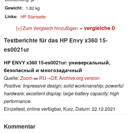
Gewicht
1.82 kg
Links
HP Startseite
» vergleiche
0
[+] Zum Vergleich hinzufügen
Testberichte für das HP Envy x360 15-
es0021ur
HP ENVY x360 15-es0021ur: универсальный,
безопасный и многозадачный
Quelle:
Zoom
RU→DE
Archive.org version
Positive: Impressive design; solid workmanship; powerful
hardware; excellent display; large battery capacity; high
performance.
Einzeltest, online verfügbar, Kurz, Datum: 22.12.2021
Kommentar