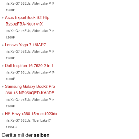
Iris Xe G7 96EUs, Alder Lake-P i7-
1260P
Asus ExpertBook B2 Flip
B2502FBA-N80141X
Iris Xe G7 96EUs, Alder Lake-P i7-
1260P
Lenovo Yoga 7 16IAP7
Iris Xe G7 96EUs, Alder Lake-P i7-
1260P
Dell Inspiron 16 7620 2-in-1
Iris Xe G7 96EUs, Alder Lake-P i7-
1260P
Samsung Galaxy Book2 Pro
360 15 NP950QED-KA3DE
Iris Xe G7 96EUs, Alder Lake-P i7-
1260P
HP Envy x360 15m-es1023dx
Iris Xe G7 96EUs, Tiger Lake i7-
1195G7
Geräte mit der
selben