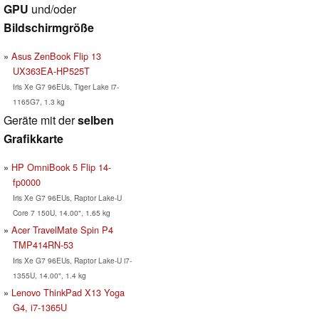
GPU
und/oder
Bildschirmgröße
Asus ZenBook Flip 13
UX363EA-HP525T
Iris Xe G7 96EUs, Tiger Lake i7-
1165G7, 1.3 kg
Geräte mit der
selben
Grafikkarte
HP OmniBook 5 Flip 14-
fp0000
Iris Xe G7 96EUs, Raptor Lake-U
Core 7 150U, 14.00", 1.65 kg
Acer TravelMate Spin P4
TMP414RN-53
Iris Xe G7 96EUs, Raptor Lake-U i7-
1355U, 14.00", 1.4 kg
Lenovo ThinkPad X13 Yoga
G4, i7-1365U