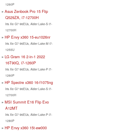
1260P
Asus Zenbook Pro 15 Flip
Q529ZA, i7-12700H
Iris Xe G7 96EUs, Alder Lake-S i7-
12700H
HP Envy x360 15-eu1026nr
Iris Xe G7 96EUs, Alder Lake-M i7-
1255U
LG Gram 16 2-in-1 2022
16T90Q, i7-1260P
Iris Xe G7 96EUs, Alder Lake-P i7-
1260P
HP Spectre x360 16-f1075ng
Iris Xe G7 96EUs, Alder Lake-S i7-
12700H
MSI Summit E16 Flip Evo
A12MT
Iris Xe G7 96EUs, Alder Lake-P i7-
1280P
HP Envy x360 15t-ew000