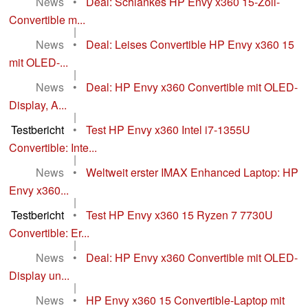
News
•
Deal: Schlankes HP Envy x360 15-Zoll-
Convertible m...
|
News
•
Deal: Leises Convertible HP Envy x360 15
mit OLED-...
|
News
•
Deal: HP Envy x360 Convertible mit OLED-
Display, A...
|
Testbericht
•
Test HP Envy x360 Intel i7-1355U
Convertible: Inte...
|
News
•
Weltweit erster IMAX Enhanced Laptop: HP
Envy x360...
|
Testbericht
•
Test HP Envy x360 15 Ryzen 7 7730U
Convertible: Er...
|
News
•
Deal: HP Envy x360 Convertible mit OLED-
Display un...
|
News
•
HP Envy x360 15 Convertible-Laptop mit