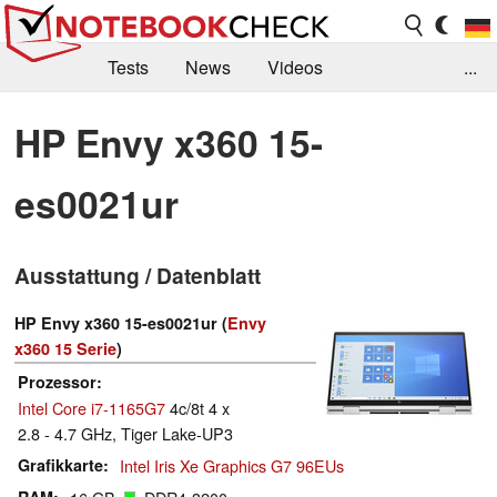
Tests
News
Videos
...
Benchmarks & Tech
Externe Tests
HP Envy x360 15-
Kaufberatung
Deals
Suche
Jobs
es0021ur
Forum
Ausstattung / Datenblatt
HP Envy x360 15-es0021ur (
Envy
x360 15 Serie
)
Prozessor
Intel Core i7-1165G7
4c/8t 4 x
2.8 - 4.7 GHz, Tiger Lake-UP3
Grafikkarte
Intel Iris Xe Graphics G7 96EUs