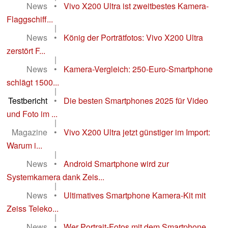
News
•
Vivo X200 Ultra ist zweitbestes Kamera-
Flaggschiff...
|
News
•
König der Porträtfotos: Vivo X200 Ultra
zerstört F...
|
News
•
Kamera-Vergleich: 250-Euro-Smartphone
schlägt 1500...
|
Testbericht
•
Die besten Smartphones 2025 für Video
und Foto im ...
|
Magazine
•
Vivo X200 Ultra jetzt günstiger im Import:
Warum i...
|
News
•
Android Smartphone wird zur
Systemkamera dank Zeis...
|
News
•
Ultimatives Smartphone Kamera-Kit mit
Zeiss Teleko...
|
News
•
Wer Portrait-Fotos mit dem Smartphone