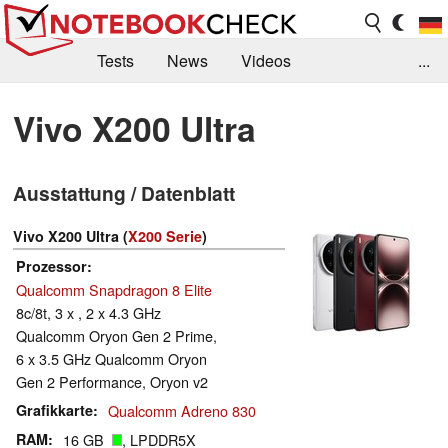
Tests
News
Videos
...
Benchmarks & Tech
Externe Tests
Vivo X200 Ultra
Kaufberatung
Deals
Suche
Jobs
Ausstattung / Datenblatt
Forum
Vivo X200 Ultra (
X200 Serie
)
Prozessor
Qualcomm Snapdragon 8 Elite
8c/8t, 3 x , 2 x 4.3 GHz
Qualcomm Oryon Gen 2 Prime,
6 x 3.5 GHz Qualcomm Oryon
Gen 2 Performance, Oryon v2
Grafikkarte
Qualcomm Adreno 830
RAM
16 GB
, LPDDR5X