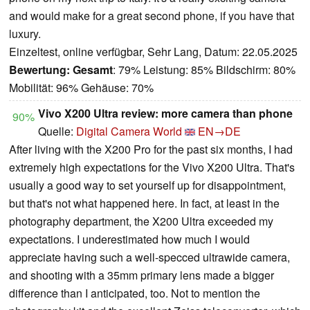
and would make for a great second phone, if you have that
luxury.
Einzeltest, online verfügbar, Sehr Lang, Datum: 22.05.2025
Bewertung:
Gesamt
: 79% Leistung: 85% Bildschirm: 80%
Mobilität: 96% Gehäuse: 70%
Vivo X200 Ultra review: more camera than phone
90%
Quelle:
Digital Camera World
EN→DE
After living with the X200 Pro for the past six months, I had
extremely high expectations for the Vivo X200 Ultra. That's
usually a good way to set yourself up for disappointment,
but that's not what happened here. In fact, at least in the
photography department, the X200 Ultra exceeded my
expectations. I underestimated how much I would
appreciate having such a well-specced ultrawide camera,
and shooting with a 35mm primary lens made a bigger
difference than I anticipated, too. Not to mention the