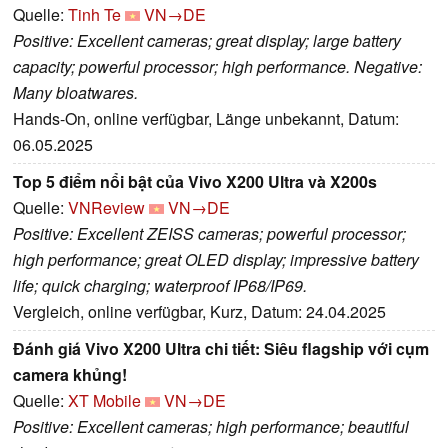
Quelle:
Tinh Te
VN→DE
Positive: Excellent cameras; great display; large battery
capacity; powerful processor; high performance. Negative:
Many bloatwares.
Hands-On, online verfügbar, Länge unbekannt, Datum:
06.05.2025
Top 5 điểm nổi bật của Vivo X200 Ultra và X200s
Quelle:
VNReview
VN→DE
Positive: Excellent ZEISS cameras; powerful processor;
high performance; great OLED display; impressive battery
life; quick charging; waterproof IP68/IP69.
Vergleich, online verfügbar, Kurz, Datum: 24.04.2025
Đánh giá Vivo X200 Ultra chi tiết: Siêu flagship với cụm
camera khủng!
Quelle:
XT Mobile
VN→DE
Positive: Excellent cameras; high performance; beautiful