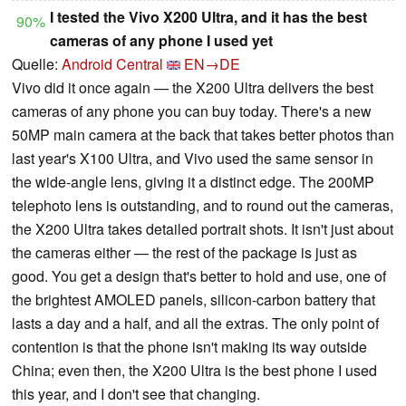
I tested the Vivo X200 Ultra, and it has the best
90%
cameras of any phone I used yet
Quelle:
Android Central
EN→DE
Vivo did it once again — the X200 Ultra delivers the best
cameras of any phone you can buy today. There's a new
50MP main camera at the back that takes better photos than
last year's X100 Ultra, and Vivo used the same sensor in
the wide-angle lens, giving it a distinct edge. The 200MP
telephoto lens is outstanding, and to round out the cameras,
the X200 Ultra takes detailed portrait shots. It isn't just about
the cameras either — the rest of the package is just as
good. You get a design that's better to hold and use, one of
the brightest AMOLED panels, silicon-carbon battery that
lasts a day and a half, and all the extras. The only point of
contention is that the phone isn't making its way outside
China; even then, the X200 Ultra is the best phone I used
this year, and I don't see that changing.