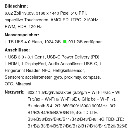
Bildschirm
6.82 Zoll 19.8:9, 3168 x 1440 Pixel 510 PPI,
capacitive Touchscreen, AMOLED, LTPO, 2160Hz
PWM, HDR, 120 Hz
Massenspeicher
1 TB UFS 4.0 Flash, 1024 GB
, 931 GB verfügbar
Anschlüsse
1 USB 3.0 / 3.1 Gen1, USB-C Power Delivery (PD),
1 HDMI, 1 DisplayPort, Audio Anschlüsse: USB-C, 1
Fingerprint Reader, NFC, Helligkeitssensor,
Sensoren: accelerometer, gyro, proximity, compass,
OTG, Miracast
Netzwerk
802.11 a/​b/​g/​n/​ac/​ax/​be (a/b/g/n = Wi-Fi 4/ac = Wi-
Fi 5/ax = Wi-Fi 6/ Wi-Fi 6E 6 GHz be = Wi-Fi 7),
Bluetooth 5.4, 2G: 850/900/1800/1900MHz; 3G:
B1/B2/B4/B5/B8/B6/B19; 4G TD-LTE:
B34/B38/B39/B40/B41/B42/B43/B48; 4G FDD-LTE:
B1/B2/B3/B4/B5/B7/B8/B12/B17/B18/B19/B20/B25/B2