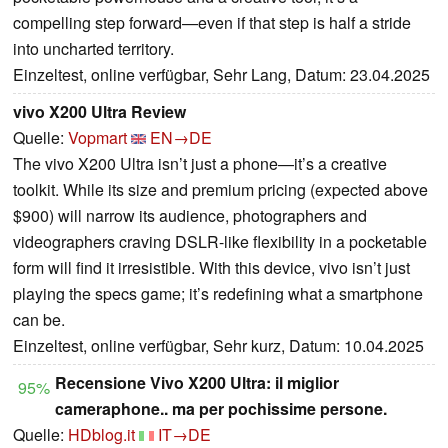
compelling step forward—even if that step is half a stride
into uncharted territory.
Einzeltest, online verfügbar, Sehr Lang, Datum: 23.04.2025
vivo X200 Ultra Review
Quelle:
Vopmart
EN→DE
The vivo X200 Ultra isn’t just a phone—it’s a creative
toolkit. While its size and premium pricing (expected above
$900) will narrow its audience, photographers and
videographers craving DSLR-like flexibility in a pocketable
form will find it irresistible. With this device, vivo isn’t just
playing the specs game; it’s redefining what a smartphone
can be.
Einzeltest, online verfügbar, Sehr kurz, Datum: 10.04.2025
Recensione Vivo X200 Ultra: il miglior
95%
cameraphone.. ma per pochissime persone.
Quelle:
HDblog.it
IT→DE