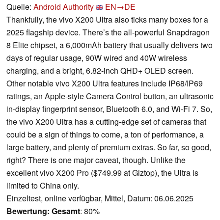
Quelle:
Android Authority
EN→DE
Thankfully, the vivo X200 Ultra also ticks many boxes for a
2025 flagship device. There’s the all-powerful Snapdragon
8 Elite chipset, a 6,000mAh battery that usually delivers two
days of regular usage, 90W wired and 40W wireless
charging, and a bright, 6.82-inch QHD+ OLED screen.
Other notable vivo X200 Ultra features include IP68/IP69
ratings, an Apple-style Camera Control button, an ultrasonic
in-display fingerprint sensor, Bluetooth 6.0, and Wi-Fi 7. So,
the vivo X200 Ultra has a cutting-edge set of cameras that
could be a sign of things to come, a ton of performance, a
large battery, and plenty of premium extras. So far, so good,
right? There is one major caveat, though. Unlike the
excellent vivo X200 Pro ($749.99 at Giztop), the Ultra is
limited to China only.
Einzeltest, online verfügbar, Mittel, Datum: 06.06.2025
Bewertung:
Gesamt
: 80%