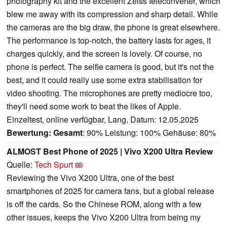
photography kit and the excellent Zeiss teleconverter, which
blew me away with its compression and sharp detail. While
the cameras are the big draw, the phone is great elsewhere.
The performance is top-notch, the battery lasts for ages, it
charges quickly, and the screen is lovely. Of course, no
phone is perfect. The selfie camera is good, but it's not the
best, and it could really use some extra stabilisation for
video shooting. The microphones are pretty mediocre too,
they'll need some work to beat the likes of Apple.
Einzeltest, online verfügbar, Lang, Datum: 12.05.2025
Bewertung:
Gesamt
: 90% Leistung: 100% Gehäuse: 80%
ALMOST Best Phone of 2025 | Vivo X200 Ultra Review
Quelle:
Tech Spurt
Reviewing the Vivo X200 Ultra, one of the best
smartphones of 2025 for camera fans, but a global release
is off the cards. So the Chinese ROM, along with a few
other issues, keeps the Vivo X200 Ultra from being my