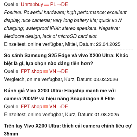
Quelle:
Unite4buy
PL→DE
Positive: Powerful hardware; high performance; excellent
display; nice cameras; very long battery life; quick 90W
charging; waterproof IP68; stereo speakers. Negative:
Mediocre design; lack of microSD card slot.
Einzeltest, online verfügbar, Mittel, Datum: 22.04.2025
So sánh Samsung S25 Edge và vivo X200 Ultra: Khác
biệt là gì, lựa chọn nào đáng tiền hơn?
Quelle:
FPT shop
VN→DE
Vergleich, online verfügbar, Kurz, Datum: 03.02.2026
Đánh giá Vivo X200 Ultra: Flagship mạnh mẽ với
camera 200MP và hiệu năng Snapdragon 8 Elite
Quelle:
FPT shop
VN→DE
Einzeltest, online verfügbar, Kurz, Datum: 01.08.2025
Trên tay Vivo X200 Ultra: thích cái camera chính tiêu cự
35mm