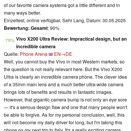
of our favorite camera systems got a little different and in
many ways better.
Einzeltest, online verfügbar, Sehr Lang, Datum: 30.05.2025
Bewertung:
Gesamt
: 90%
Vivo X200 Ultra Review: Impractical design, but an
79%
incredible camera
Quelle:
Phone Arena
EN→DE
Well, you cannot buy the Vivo in most Western markets, so
the question is not really relevant here. But the Vivo X200
Ultra is clearly an incredible camera phone. The clever idea
of a 35mm main lens and a much better ultra-wide camera
brings lots of benefits and results in fantastic images.
However, that gigantic camera bump is not only an eye sore
— it's a serious design flaw and one that many people won't
be able to forgive. As for my personal conclusion, well, this
will not become my daily driver for long, but I'm taking this
phone on my next trip to Italy. It's a really exciting camera