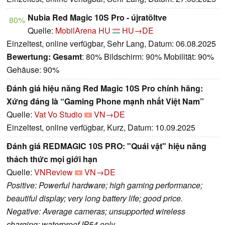
Nubia Red Magic 10S Pro - újratöltve
80%
Quelle:
MobilArena HU
HU→DE
Einzeltest, online verfügbar, Sehr Lang, Datum: 06.08.2025
Bewertung:
Gesamt
: 80% Bildschirm: 90% Mobilität: 90%
Gehäuse: 90%
Đánh giá hiệu năng Red Magic 10S Pro chính hãng:
Xứng đáng là “Gaming Phone mạnh nhất Việt Nam”
Quelle:
Vat Vo Studio
VN→DE
Einzeltest, online verfügbar, Kurz, Datum: 10.09.2025
Đánh giá REDMAGIC 10S PRO: "Quái vật" hiệu năng
thách thức mọi giới hạn
Quelle:
VNReview
VN→DE
Positive: Powerful hardware; high gaming performance;
beautiful display; very long battery life; good price.
Negative: Average cameras; unsupported wireless
charging; waterproof IP54 only.