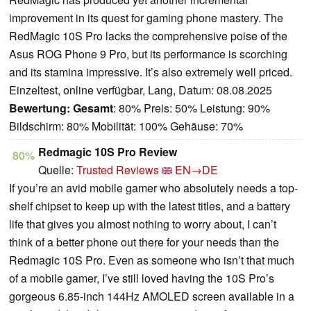
improvement in its quest for gaming phone mastery. The
RedMagic 10S Pro lacks the comprehensive poise of the
Asus ROG Phone 9 Pro, but its performance is scorching
and its stamina impressive. It’s also extremely well priced.
Einzeltest, online verfügbar, Lang, Datum: 08.08.2025
Bewertung:
Gesamt
: 80% Preis: 50% Leistung: 90%
Bildschirm: 80% Mobilität: 100% Gehäuse: 70%
Redmagic 10S Pro Review
80%
Quelle:
Trusted Reviews
EN→DE
If you’re an avid mobile gamer who absolutely needs a top-
shelf chipset to keep up with the latest titles, and a battery
life that gives you almost nothing to worry about, I can’t
think of a better phone out there for your needs than the
Redmagic 10S Pro. Even as someone who isn’t that much
of a mobile gamer, I’ve still loved having the 10S Pro’s
gorgeous 6.85-inch 144Hz AMOLED screen available in a