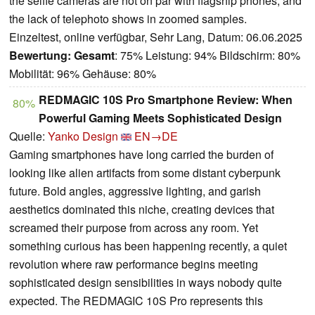
the selfie cameras are not on par with flagship phones, and
the lack of telephoto shows in zoomed samples.
Einzeltest, online verfügbar, Sehr Lang, Datum: 06.06.2025
Bewertung:
Gesamt
: 75% Leistung: 94% Bildschirm: 80%
Mobilität: 96% Gehäuse: 80%
REDMAGIC 10S Pro Smartphone Review: When
80%
Powerful Gaming Meets Sophisticated Design
Quelle:
Yanko Design
EN→DE
Gaming smartphones have long carried the burden of
looking like alien artifacts from some distant cyberpunk
future. Bold angles, aggressive lighting, and garish
aesthetics dominated this niche, creating devices that
screamed their purpose from across any room. Yet
something curious has been happening recently, a quiet
revolution where raw performance begins meeting
sophisticated design sensibilities in ways nobody quite
expected. The REDMAGIC 10S Pro represents this