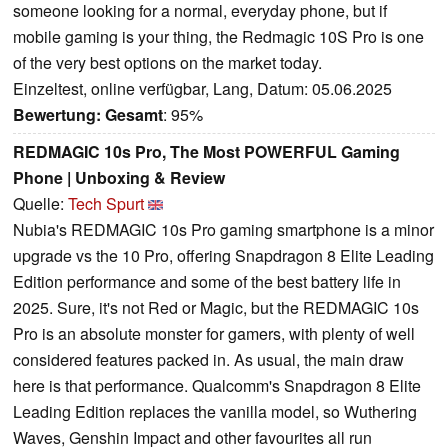
someone looking for a normal, everyday phone, but if
mobile gaming is your thing, the Redmagic 10S Pro is one
of the very best options on the market today.
Einzeltest, online verfügbar, Lang, Datum: 05.06.2025
Bewertung:
Gesamt
: 95%
REDMAGIC 10s Pro, The Most POWERFUL Gaming
Phone | Unboxing & Review
Quelle:
Tech Spurt
Nubia's REDMAGIC 10s Pro gaming smartphone is a minor
upgrade vs the 10 Pro, offering Snapdragon 8 Elite Leading
Edition performance and some of the best battery life in
2025. Sure, it's not Red or Magic, but the REDMAGIC 10s
Pro is an absolute monster for gamers, with plenty of well
considered features packed in. As usual, the main draw
here is that performance. Qualcomm's Snapdragon 8 Elite
Leading Edition replaces the vanilla model, so Wuthering
Waves, Genshin Impact and other favourites all run