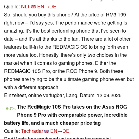
Quelle:
NLT
EN→DE
So, should you buy this phone? At the price of RM3,199
right now – I’d say yes. The performance we’re getting is
amazing. It’s the best performing phone that I’ve seen to
date – and it’s all thanks to the fan. There are a lot of other
features built-in to the REDMAGIC OS to bring forth even
more value too. Honestly, there’s only two choices in the
market when it comes to gaming phones. Either the
REDMAGIC 10S Pro, or the ROG Phone 9. Both these
phones are trying to be the ultimate gaming phone ever, but
with a different approach.
Einzeltest, online verfügbar, Lang, Datum: 12.09.2025
The RedMagic 10S Pro takes on the Asus ROG
80%
Phone 9 Pro with comparable power, incredible
battery life, and a much cheaper price tag
Quelle:
Techradar
EN→DE
RedMagic has produced yet another incremental