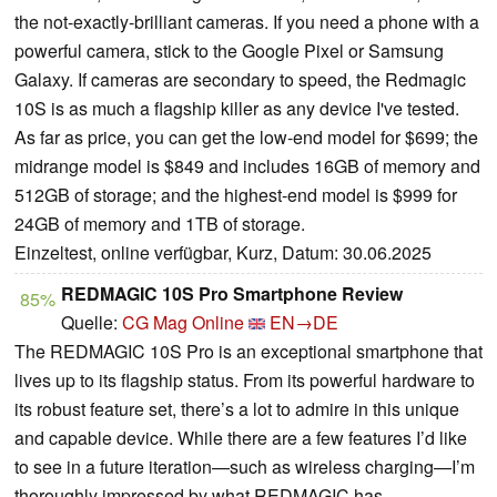
the not-exactly-brilliant cameras. If you need a phone with a
powerful camera, stick to the Google Pixel or Samsung
Galaxy. If cameras are secondary to speed, the Redmagic
10S is as much a flagship killer as any device I've tested.
As far as price, you can get the low-end model for $699; the
midrange model is $849 and includes 16GB of memory and
512GB of storage; and the highest-end model is $999 for
24GB of memory and 1TB of storage.
Einzeltest, online verfügbar, Kurz, Datum: 30.06.2025
REDMAGIC 10S Pro Smartphone Review
85%
Quelle:
CG Mag Online
EN→DE
The REDMAGIC 10S Pro is an exceptional smartphone that
lives up to its flagship status. From its powerful hardware to
its robust feature set, there’s a lot to admire in this unique
and capable device. While there are a few features I’d like
to see in a future iteration—such as wireless charging—I’m
thoroughly impressed by what REDMAGIC has