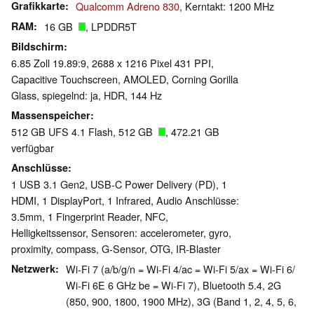
Grafikkarte
Qualcomm Adreno 830
, Kerntakt: 1200 MHz
RAM
16 GB
, LPDDR5T
Bildschirm
6.85 Zoll 19.89:9, 2688 x 1216 Pixel 431 PPI,
Capacitive Touchscreen, AMOLED, Corning Gorilla
Glass, spiegelnd: ja, HDR, 144 Hz
Massenspeicher
512 GB UFS 4.1 Flash, 512 GB
, 472.21 GB
verfügbar
Anschlüsse
1 USB 3.1 Gen2, USB-C Power Delivery (PD), 1
HDMI, 1 DisplayPort, 1 Infrared, Audio Anschlüsse:
3.5mm, 1 Fingerprint Reader, NFC,
Helligkeitssensor, Sensoren: accelerometer, gyro,
proximity, compass, G-Sensor, OTG, IR-Blaster
Netzwerk
Wi-Fi 7 (a/b/g/n = Wi-Fi 4/ac = Wi-Fi 5/ax = Wi-Fi 6/
Wi-Fi 6E 6 GHz be = Wi-Fi 7), Bluetooth 5.4, 2G
(850, 900, 1800, 1900 MHz), 3G (Band 1, 2, 4, 5, 6,