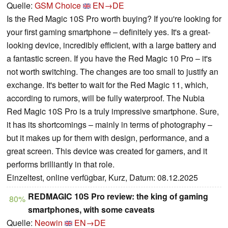
Quelle:
GSM Choice
EN→DE
Is the Red Magic 10S Pro worth buying? If you're looking for
your first gaming smartphone – definitely yes. It's a great-
looking device, incredibly efficient, with a large battery and
a fantastic screen. If you have the Red Magic 10 Pro – it's
not worth switching. The changes are too small to justify an
exchange. It's better to wait for the Red Magic 11, which,
according to rumors, will be fully waterproof. The Nubia
Red Magic 10S Pro is a truly impressive smartphone. Sure,
it has its shortcomings – mainly in terms of photography –
but it makes up for them with design, performance, and a
great screen. This device was created for gamers, and it
performs brilliantly in that role.
Einzeltest, online verfügbar, Kurz, Datum: 08.12.2025
REDMAGIC 10S Pro review: the king of gaming
80%
smartphones, with some caveats
Quelle:
Neowin
EN→DE