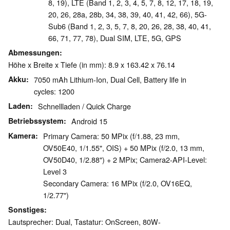
8, 19), LTE (Band 1, 2, 3, 4, 5, 7, 8, 12, 17, 18, 19,
20, 26, 28a, 28b, 34, 38, 39, 40, 41, 42, 66), 5G-
Sub6 (Band 1, 2, 3, 5, 7, 8, 20, 26, 28, 38, 40, 41,
66, 71, 77, 78), Dual SIM, LTE, 5G, GPS
Abmessungen
Höhe x Breite x Tiefe (in mm): 8.9 x 163.42 x 76.14
Akku
7050 mAh Lithium-Ion, Dual Cell, Battery life in
cycles: 1200
Laden
Schnellladen / Quick Charge
Betriebssystem
Android 15
Kamera
Primary Camera: 50 MPix (f/1.88, 23 mm,
OV50E40, 1/1.55", OIS) + 50 MPix (f/2.0, 13 mm,
OV50D40, 1/2.88") + 2 MPix; Camera2-API-Level:
Level 3
Secondary Camera: 16 MPix (f/2.0, OV16EQ,
1/2.77")
Sonstiges
Lautsprecher: Dual, Tastatur: OnScreen, 80W-