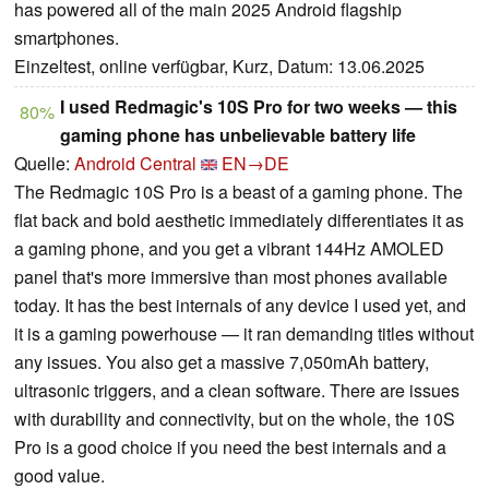
has powered all of the main 2025 Android flagship
smartphones.
Einzeltest, online verfügbar, Kurz, Datum: 13.06.2025
I used Redmagic's 10S Pro for two weeks — this
80%
gaming phone has unbelievable battery life
Quelle:
Android Central
EN→DE
The Redmagic 10S Pro is a beast of a gaming phone. The
flat back and bold aesthetic immediately differentiates it as
a gaming phone, and you get a vibrant 144Hz AMOLED
panel that's more immersive than most phones available
today. It has the best internals of any device I used yet, and
it is a gaming powerhouse — it ran demanding titles without
any issues. You also get a massive 7,050mAh battery,
ultrasonic triggers, and a clean software. There are issues
with durability and connectivity, but on the whole, the 10S
Pro is a good choice if you need the best internals and a
good value.