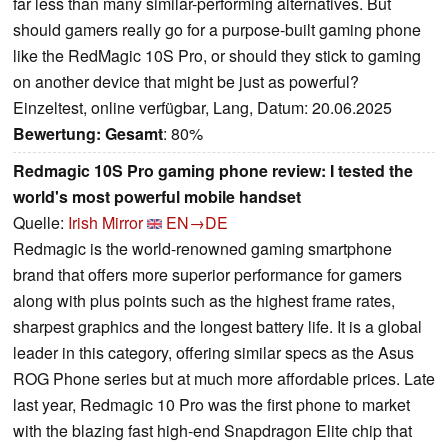
far less than many similar-performing alternatives. But
should gamers really go for a purpose-built gaming phone
like the RedMagic 10S Pro, or should they stick to gaming
on another device that might be just as powerful?
Einzeltest, online verfügbar, Lang, Datum: 20.06.2025
Bewertung:
Gesamt
: 80%
Redmagic 10S Pro gaming phone review: I tested the
world's most powerful mobile handset
Quelle:
Irish Mirror
EN→DE
Redmagic is the world-renowned gaming smartphone
brand that offers more superior performance for gamers
along with plus points such as the highest frame rates,
sharpest graphics and the longest battery life. It is a global
leader in this category, offering similar specs as the Asus
ROG Phone series but at much more affordable prices. Late
last year, Redmagic 10 Pro was the first phone to market
with the blazing fast high-end Snapdragon Elite chip that