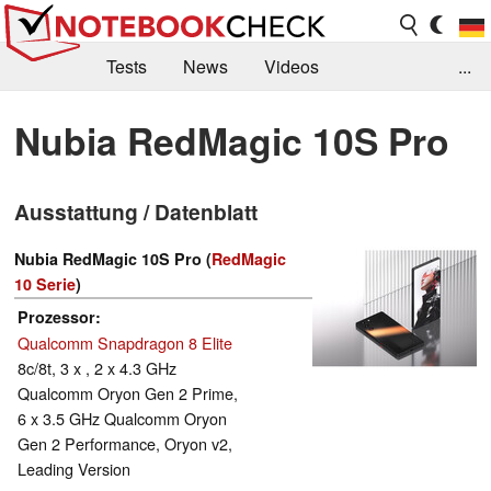
Tests
News
Videos
...
Benchmarks & Tech
Externe Tests
Nubia RedMagic 10S Pro
Kaufberatung
Deals
Suche
Jobs
Ausstattung / Datenblatt
Forum
Nubia RedMagic 10S Pro (
RedMagic
10 Serie
)
Prozessor
Qualcomm Snapdragon 8 Elite
8c/8t, 3 x , 2 x 4.3 GHz
Qualcomm Oryon Gen 2 Prime,
6 x 3.5 GHz Qualcomm Oryon
Gen 2 Performance, Oryon v2,
Leading Version