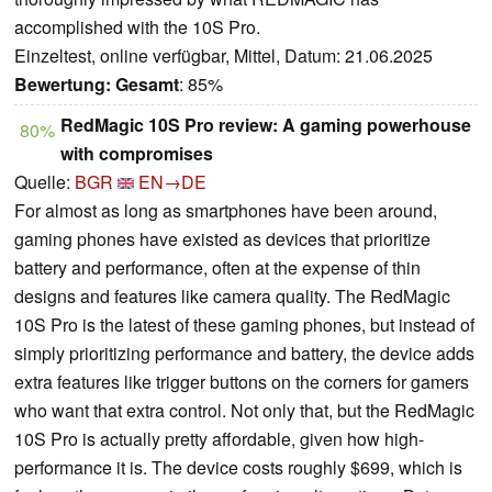
accomplished with the 10S Pro.
Einzeltest, online verfügbar, Mittel, Datum: 21.06.2025
Bewertung:
Gesamt
: 85%
RedMagic 10S Pro review: A gaming powerhouse
80%
with compromises
Quelle:
BGR
EN→DE
For almost as long as smartphones have been around,
gaming phones have existed as devices that prioritize
battery and performance, often at the expense of thin
designs and features like camera quality. The RedMagic
10S Pro is the latest of these gaming phones, but instead of
simply prioritizing performance and battery, the device adds
extra features like trigger buttons on the corners for gamers
who want that extra control. Not only that, but the RedMagic
10S Pro is actually pretty affordable, given how high-
performance it is. The device costs roughly $699, which is