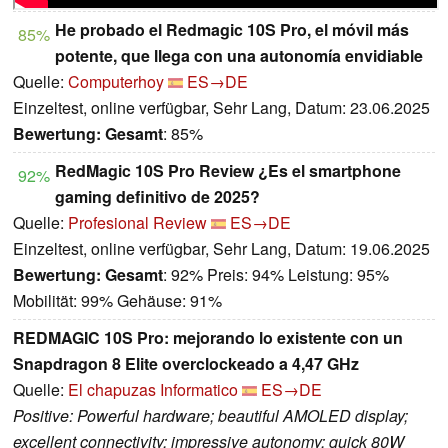
He probado el Redmagic 10S Pro, el móvil más
85%
potente, que llega con una autonomía envidiable
Quelle:
Computerhoy
ES→DE
Einzeltest, online verfügbar, Sehr Lang, Datum: 23.06.2025
Bewertung:
Gesamt
: 85%
RedMagic 10S Pro Review ¿Es el smartphone
92%
gaming definitivo de 2025?
Quelle:
Profesional Review
ES→DE
Einzeltest, online verfügbar, Sehr Lang, Datum: 19.06.2025
Bewertung:
Gesamt
: 92% Preis: 94% Leistung: 95%
Mobilität: 99% Gehäuse: 91%
REDMAGIC 10S Pro: mejorando lo existente con un
Snapdragon 8 Elite overclockeado a 4,47 GHz
Quelle:
El chapuzas Informatico
ES→DE
Positive: Powerful hardware; beautiful AMOLED display;
excellent connectivity; impressive autonomy; quick 80W