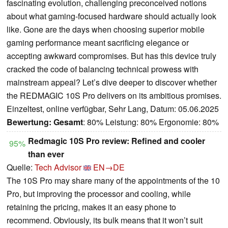
fascinating evolution, challenging preconceived notions
about what gaming-focused hardware should actually look
like. Gone are the days when choosing superior mobile
gaming performance meant sacrificing elegance or
accepting awkward compromises. But has this device truly
cracked the code of balancing technical prowess with
mainstream appeal? Let’s dive deeper to discover whether
the REDMAGIC 10S Pro delivers on its ambitious promises.
Einzeltest, online verfügbar, Sehr Lang, Datum: 05.06.2025
Bewertung:
Gesamt
: 80% Leistung: 80% Ergonomie: 80%
Redmagic 10S Pro review: Refined and cooler
95%
than ever
Quelle:
Tech Advisor
EN→DE
The 10S Pro may share many of the appointments of the 10
Pro, but improving the processor and cooling, while
retaining the pricing, makes it an easy phone to
recommend. Obviously, its bulk means that it won’t suit