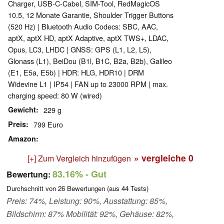
Charger, USB-C-Cabel, SIM-Tool, RedMagicOS
10.5, 12 Monate Garantie, Shoulder Trigger Buttons
(520 Hz) | Bluetooth Audio Codecs: SBC, AAC,
aptX, aptX HD, aptX Adaptive, aptX TWS+, LDAC,
Opus, LC3, LHDC | GNSS: GPS (L1, L2, L5),
Glonass (L1), BeiDou (B1l, B1C, B2a, B2b), Galileo
(E1, E5a, E5b) | HDR: HLG, HDR10 | DRM
Widevine L1 | IP54 | FAN up to 23000 RPM | max.
charging speed: 80 W (wired)
Gewicht
229 g
Preis
799 Euro
Amazon
» vergleiche
0
[+] Zum Vergleich hinzufügen
83.16%
- Gut
Bewertung:
Durchschnitt von
26
Bewertungen (aus
44
Tests)
Preis: 74%, Leistung: 90%, Ausstattung: 85%,
Bildschirm: 87% Mobilität: 92%, Gehäuse: 82%,