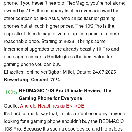
phone. If you haven’t heard of RedMagic, you’re not alone;
owned by ZTE, the company is often overshadowed by
other companies like Asus, who ships flashier gaming
phones but at much higher prices. The 10S Pro is the
opposite. It tries to capitalize on top-tier specs at a more
reasonable price. Starting at $629, it brings some
incremental upgrades to the already beastly 10 Pro and
once again cements RedMagic as the best-value-for-
gaming phone you can buy.
Einzeltest, online verfügbar, Mittel, Datum: 24.07.2025
Bewertung:
Gesamt
: 70%
REDMAGIC 10S Pro Ultimate Review: The
100%
Gaming Phone for Everyone
Quelle:
Android Headlines
EN→DE
It’s hard for me to say that, in this current economy, anyone
looking for a gaming phone shouldn’t buy the REDMAGIC
10S Pro. Because it’s such a good device and it provides