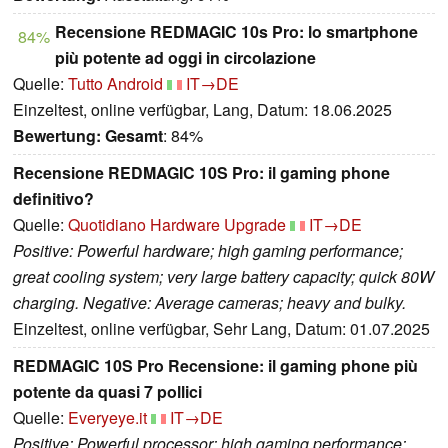
Recensione REDMAGIC 10s Pro: lo smartphone
84%
più potente ad oggi in circolazione
Quelle:
Tutto Android
IT→DE
Einzeltest, online verfügbar, Lang, Datum: 18.06.2025
Bewertung:
Gesamt
: 84%
Recensione REDMAGIC 10S Pro: il gaming phone
definitivo?
Quelle:
Quotidiano Hardware Upgrade
IT→DE
Positive: Powerful hardware; high gaming performance;
great cooling system; very large battery capacity; quick 80W
charging. Negative: Average cameras; heavy and bulky.
Einzeltest, online verfügbar, Sehr Lang, Datum: 01.07.2025
REDMAGIC 10S Pro Recensione: il gaming phone più
potente da quasi 7 pollici
Quelle:
Everyeye.it
IT→DE
Positive: Powerful processor; high gaming performance;