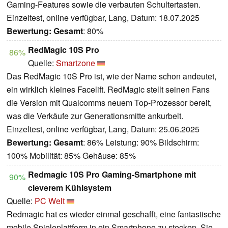
Gaming-Features sowie die verbauten Schultertasten.
Einzeltest, online verfügbar, Lang, Datum: 18.07.2025
Bewertung:
Gesamt
: 80%
RedMagic 10S Pro
86%
Quelle:
Smartzone
Das RedMagic 10S Pro ist, wie der Name schon andeutet,
ein wirklich kleines Facelift. RedMagic stellt seinen Fans
die Version mit Qualcomms neuem Top-Prozessor bereit,
was die Verkäufe zur Generationsmitte ankurbelt.
Einzeltest, online verfügbar, Lang, Datum: 25.06.2025
Bewertung:
Gesamt
: 86% Leistung: 90% Bildschirm:
100% Mobilität: 85% Gehäuse: 85%
Redmagic 10S Pro Gaming-Smartphone mit
90%
cleverem Kühlsystem
Quelle:
PC Welt
Redmagic hat es wieder einmal geschafft, eine fantastische
mobile Spieleplattform in ein Smartphone zu stecken. Sie