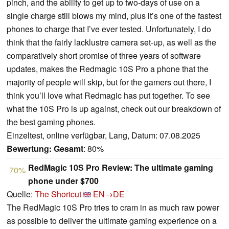
pinch, and the ability to get up to two-days of use on a
single charge still blows my mind, plus it’s one of the fastest
phones to charge that I’ve ever tested. Unfortunately, I do
think that the fairly lacklustre camera set-up, as well as the
comparatively short promise of three years of software
updates, makes the Redmagic 10S Pro a phone that the
majority of people will skip, but for the gamers out there, I
think you’ll love what Redmagic has put together. To see
what the 10S Pro is up against, check out our breakdown of
the best gaming phones.
Einzeltest, online verfügbar, Lang, Datum: 07.08.2025
Bewertung:
Gesamt
: 80%
RedMagic 10S Pro Review: The ultimate gaming
70%
phone under $700
Quelle:
The Shortcut
EN→DE
The RedMagic 10S Pro tries to cram in as much raw power
as possible to deliver the ultimate gaming experience on a