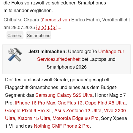
die Fotos von zwölf verschiedenen Smartphones
miteinander verglichen.
Chibuike Okpara (
übersetzt von
Enrico Frahn),
Veröffentlicht
am
29.07.2025
🇺🇸
🇪🇸
...
Camera
Smartphone
Jetzt mitmachen:
Unsere große
Umfrage zur
Servicezufriedenheit
bei Laptops und
Smartphones 2026
Der Test umfasst zwölf Geräte, genauer gesagt elf
Flaggschiff-Smartphones und eines aus dem Budget-
Segment: das
Samsung Galaxy S25 Ultra
, Honor Magic 7
Pro,
iPhone 16 Pro Max
,
OnePlus 13
,
Oppo Find X8 Ultra
,
Google Pixel 9 Pro XL
,
Asus Zenfone 12 Ultra
,
Vivo X200
Ultra
,
Xiaomi 15 Ultra
,
Motorola Edge 60 Pro
, Sony Xperia
1 VII und das
Nothing CMF Phone 2 Pro
.