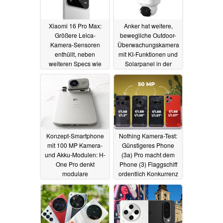
Xiaomi 16 Pro Max:
Anker hat weitere,
Größere Leica-
bewegliche Outdoor-
Kamera-Sensoren
Überwachungskamera
enthüllt, neben
mit KI-Funktionen und
weiteren Specs wie
Solarpanel in der
riesigem 7.500 mAh
Pipeline
29.07.2025
Akku
29.07.2025
Konzept-Smartphone
Nothing Kamera-Test:
mit 100 MP Kamera-
Günstigeres Phone
und Akku-Modulen: H-
(3a) Pro macht dem
One Pro denkt
Phone (3) Flaggschiff
modulare
ordentlich Konkurrenz
Smartphones neu
26.07.2025
28.07.2025