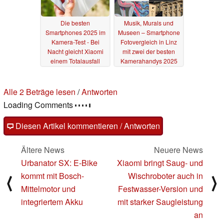
Die besten
Musik, Murals und
Smartphones 2025 im
Museen – Smartphone
Kamera-Test - Bei
Fotovergleich in Linz
Nacht gleicht Xiaomi
mit zwei der besten
einem Totalausfall
Kamerahandys 2025
12.07.2025
11.06.2025
Alle 2 Beträge lesen
/
Antworten
Loading Comments
Diesen Artikel kommentieren / Antworten
Ältere News
Neuere News
Urbanator SX: E-Bike
Xiaomi bringt Saug- und
kommt mit Bosch-
Wischroboter auch in
⟨
⟩
Mittelmotor und
Festwasser-Version und
integriertem Akku
mit starker Saugleistung
an