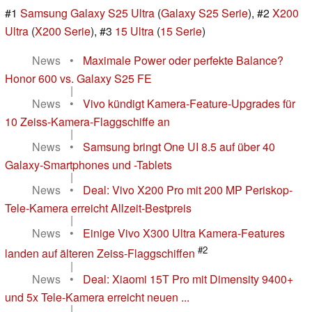
#1
Samsung Galaxy S25 Ultra
(
Galaxy S25 Serie
), #2
X200
Ultra
(
X200 Serie
), #3
15 Ultra
(
15 Serie
)
News
•
Maximale Power oder perfekte Balance?
Honor 600 vs. Galaxy S25 FE
|
News
•
Vivo kündigt Kamera-Feature-Upgrades für
10 Zeiss-Kamera-Flaggschiffe an
|
News
•
Samsung bringt One UI 8.5 auf über 40
Galaxy-Smartphones und -Tablets
|
News
•
Deal: Vivo X200 Pro mit 200 MP Periskop-
Tele-Kamera erreicht Allzeit-Bestpreis
|
News
•
Einige Vivo X300 Ultra Kamera-Features
#2
landen auf älteren Zeiss-Flaggschiffen
|
News
•
Deal: Xiaomi 15T Pro mit Dimensity 9400+
und 5x Tele-Kamera erreicht neuen ...
|