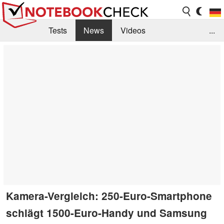
Tests
News
Videos
...
Benchmarks & Tech
Externe Tests
Kaufberatung
Deals
Suche
Jobs
Forum
Kamera-Vergleich: 250-Euro-Smartphone
schlägt 1500-Euro-Handy und Samsung