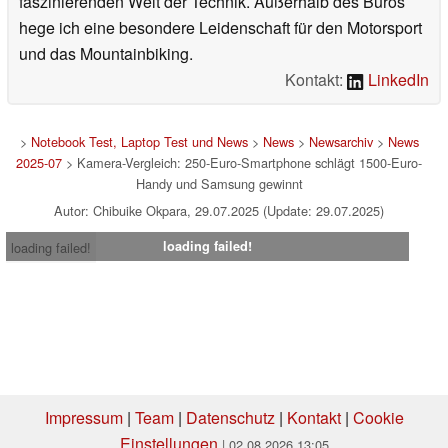
faszinierenden Welt der Technik. Außerhalb des Büros
hege ich eine besondere Leidenschaft für den Motorsport
und das Mountainbiking.
Kontakt:
LinkedIn
>
Notebook Test, Laptop Test und News
>
News
>
Newsarchiv
>
News
2025-07
> Kamera-Vergleich: 250-Euro-Smartphone schlägt 1500-Euro-
Handy und Samsung gewinnt
Autor: Chibuike Okpara, 29.07.2025 (Update: 29.07.2025)
loading failed!
loading failed!
Impressum
|
Team
|
Datenschutz
|
Kontakt
|
Cookie
Einstellungen
| 02.08.2026 13:05