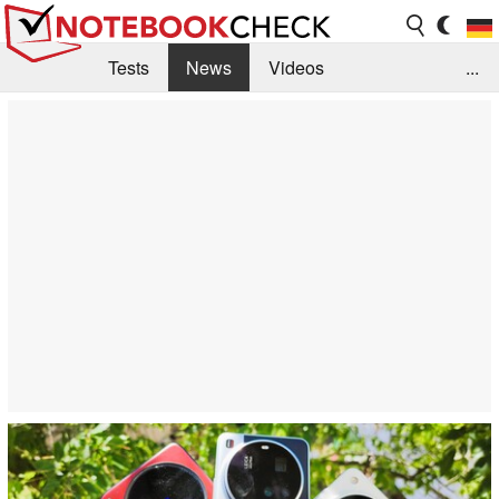
Tests
News
Videos
...
Benchmarks & Tech
Externe Tests
Kaufberatung
Deals
Suche
Jobs
Forum