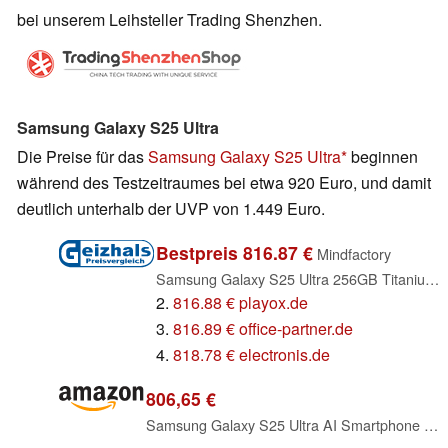
bei unserem Leihsteller Trading Shenzhen.
Samsung Galaxy S25 Ultra
Die Preise für das
Samsung Galaxy S25 Ultra
beginnen
während des Testzeitraumes bei etwa 920 Euro, und damit
deutlich unterhalb der UVP von 1.449 Euro.
Bestpreis 816.87 €
Mindfactory
Samsung Galaxy S25 Ultra 256GB Titanium Black (SM-S938BZKD)
2.
816.88 € playox.de
3.
816.89 € office-partner.de
4.
818.78 € electronis.de
806,65 €
Samsung Galaxy S25 Ultra AI Smartphone mit Galaxy AI, Ohne Vertrag, Handy mit Android, 12 GB RAM, 512 GB Speicher, 200-MP-Kamera, Titanium Black, 3 Jahre Herstellergarantie [Exklusiv auf Amazon]