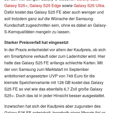
Galaxy S25+
,
Galaxy S25 Edge
sowie
Galaxy S25 Ultra
.
Dafür kostet das Galaxy S25 FE aber auch weniger und
soll trotzdem ganz auf die Wünsche der Samsung-
Kundschaft zugeschnitten sein, ohne es dabei an Galaxy-
S-Kernqualitäten mangeln zu lassen.
Starker Preisverfall hat eingesetzt
In der Praxis entscheidet vor allem der Kaufpreis, ob sich
ein Smartphone verkauft oder zum Ladenhüter wird. Hier
hatte das Galaxy S25 FE anfangs schlechte Karten. Mit
der von Samsung zum Marktstart im September
ambitioniert angesetzten UVP von 749 Euro für die
kleinste Speichervariante mit 128 GB kostet das Galaxy
S25 FE so viel wie das ebenfalls 6,7 Zoll große Galaxy
S25+. Doch das ist in jeder Hinsicht besser ausgestattet.
Inzwischen hat sich der Kaufpreis aber zugunsten des
Galaxy S25 FE entwickelt. Innerhalb eines Monats fiel er