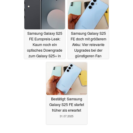
Europreis-Leak
15.08.2025
Samsung Galaxy S25
Samsung Galaxy S25
FE Europreis-Leak:
FE doch mit größerem
Kaum noch ein
Akku: Vier relevante
optisches Downgrade
Upgrades bei der
zum Galaxy S25+ in
günstigeren Fan
Pressebildern
Edition laut Specs-
12.08.2025
Leak
02.08.2025
Bestätigt: Samsung
Galaxy S25 FE startet
früher als erwartet
31.07.2025