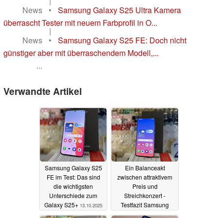
|
News
•
Samsung Galaxy S25 Ultra Kamera
überrascht Tester mit neuem Farbprofil in O...
|
News
•
Samsung Galaxy S25 FE: Doch nicht
günstiger aber mit überraschendem Modell,...
...
Verwandte Artikel
Samsung Galaxy S25
Ein Balanceakt
FE im Test: Das sind
zwischen attraktivem
die wichtigsten
Preis und
Unterschiede zum
Streichkonzert -
Galaxy S25+
Testfazit Samsung
13.10.2025
Galaxy S25 FE