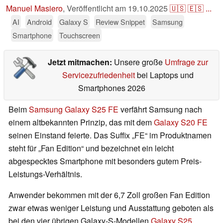
Manuel Masiero
,
Veröffentlicht am
19.10.2025
🇺🇸
🇪🇸
...
AI
Android
Galaxy S
Review Snippet
Samsung
Smartphone
Touchscreen
Jetzt mitmachen:
Unsere große
Umfrage zur
Servicezufriedenheit
bei Laptops und
Smartphones 2026
Beim
Samsung Galaxy S25 FE
verfährt Samsung nach
einem altbekannten Prinzip, das mit dem
Galaxy S20 FE
seinen Einstand feierte. Das Suffix „FE“ im Produktnamen
steht für „Fan Edition“ und bezeichnet ein leicht
abgespecktes Smartphone mit besonders gutem Preis-
Leistungs-Verhältnis.
Anwender bekommen mit der 6,7 Zoll großen Fan Edition
zwar etwas weniger Leistung und Ausstattung geboten als
bei den vier übrigen Galaxy-S-Modellen
Galaxy S25
,