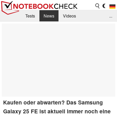
Tests
News
Videos
...
Benchmarks & Tech
Externe Tests
Kaufberatung
Deals
Suche
Jobs
Forum
Kaufen oder abwarten? Das Samsung
Galaxy 25 FE ist aktuell immer noch eine