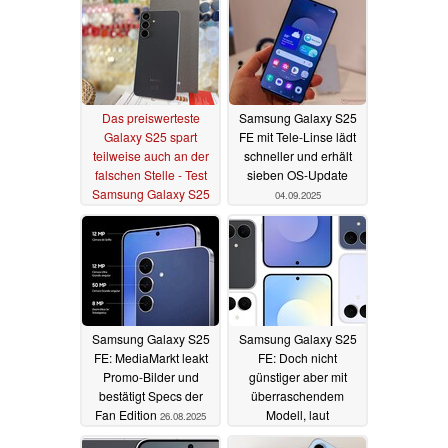
13.10.2025
Das preiswerteste
Samsung Galaxy S25
Galaxy S25 spart
FE mit Tele-Linse lädt
teilweise auch an der
schneller und erhält
falschen Stelle - Test
sieben OS-Update
Samsung Galaxy S25
04.09.2025
FE Smartphone
11.10.2025
Samsung Galaxy S25
Samsung Galaxy S25
FE: MediaMarkt leakt
FE: Doch nicht
Promo-Bilder und
günstiger aber mit
bestätigt Specs der
überraschendem
Fan Edition
Modell, laut
26.08.2025
verlässlichem