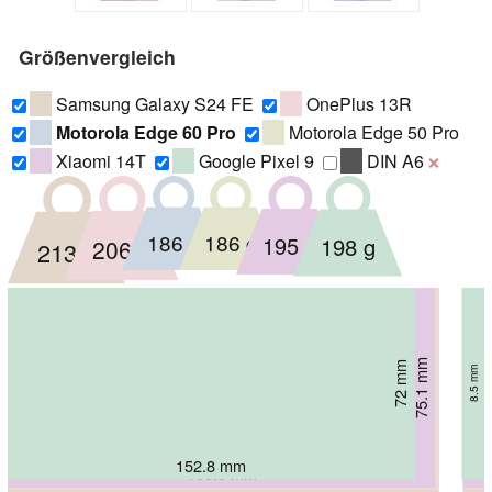
Größenvergleich
Samsung Galaxy S24 FE
OnePlus 13R
Motorola Edge 60 Pro
Motorola Edge 50 Pro
Xiaomi 14T
Google Pixel 9
DIN A6
❌
186 g
186 g
195 g
198 g
206 g
213 g
72.4 mm
75.77 mm
75.1 mm
72 mm
77.3 mm
73 mm
8.5 mm
8.2 mm
8.2 mm
8.02 mm
7.8 mm
8 mm
152.8 mm
161.2 mm
161.2 mm
160.5 mm
161.72 mm
162 mm