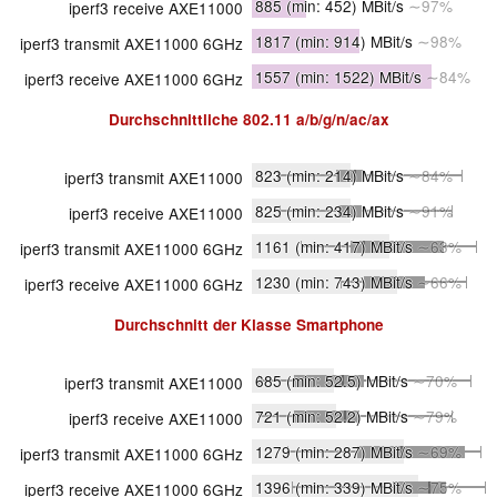
885
(min: 452)
MBit/s
∼97%
iperf3 receive AXE11000
1817
(min: 914)
MBit/s
∼98%
iperf3 transmit AXE11000 6GHz
1557
(min: 1522)
MBit/s
∼84%
iperf3 receive AXE11000 6GHz
Durchschnittliche
802.11 a/b/g/n/ac/ax
823
(min: 214)
MBit/s
∼84%
iperf3 transmit AXE11000
825
(min: 234)
MBit/s
∼91%
iperf3 receive AXE11000
1161
(min: 417)
MBit/s
∼63%
iperf3 transmit AXE11000 6GHz
1230
(min: 743)
MBit/s
∼66%
iperf3 receive AXE11000 6GHz
Durchschnitt der Klasse
Smartphone
685
(min: 52.5)
MBit/s
∼70%
iperf3 transmit AXE11000
721
(min: 52.2)
MBit/s
∼79%
iperf3 receive AXE11000
1279
(min: 287)
MBit/s
∼69%
iperf3 transmit AXE11000 6GHz
1396
(min: 339)
MBit/s
∼75%
iperf3 receive AXE11000 6GHz