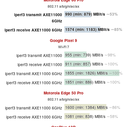
802.11 a/b/g/n/ac/ax
990
(min: 879)
MBit/s
∼53%
iperf3 transmit AXE11000
6GHz
1574
(min: 1183)
MBit/s
∼85%
iperf3 receive AXE11000 6GHz
Google Pixel 9
Wi-Fi 7
955
(min: 739)
MBit/s
∼98%
iperf3 transmit AXE11000
911
(min: 857)
MBit/s
∼100%
iperf3 receive AXE11000
1855
(min: 1826)
MBit/s
∼100%
iperf3 transmit AXE11000 6GHz
1851
(min: 886)
MBit/s
∼100%
iperf3 receive AXE11000 6GHz
Motorola Edge 50 Pro
802.11 a/b/g/n/ac/ax
1600
(min: 1384)
MBit/s
∼86%
iperf3 transmit AXE11000 6GHz
1081
(min: 838)
MBit/s
∼58%
iperf3 receive AXE11000 6GHz