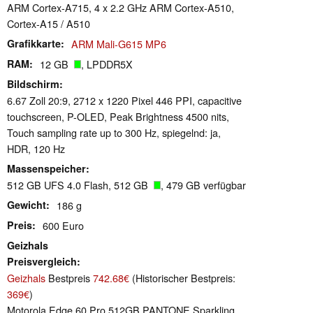
ARM Cortex-A715, 4 x 2.2 GHz ARM Cortex-A510,
Cortex-A15 / A510
Grafikkarte
ARM Mali-G615 MP6
RAM
12 GB
, LPDDR5X
Bildschirm
6.67 Zoll 20:9, 2712 x 1220 Pixel 446 PPI, capacitive
touchscreen, P-OLED, Peak Brightness 4500 nits,
Touch sampling rate up to 300 Hz, spiegelnd: ja,
HDR, 120 Hz
Massenspeicher
512 GB UFS 4.0 Flash, 512 GB
, 479 GB verfügbar
Gewicht
186 g
Preis
600 Euro
Geizhals
Preisvergleich
Geizhals
Bestpreis
742.68€
(Historischer Bestpreis:
369€
)
Motorola Edge 60 Pro 512GB PANTONE Sparkling