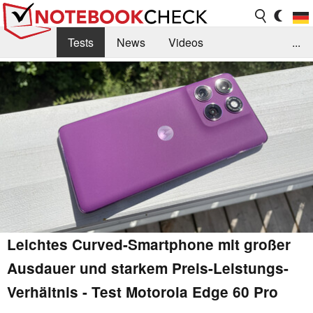
Tests
News
Videos
...
Benchmarks & Tech
Externe Tests
Kaufberatung
Deals
Suche
Jobs
Forum
Leichtes Curved-Smartphone mit großer
Ausdauer und starkem Preis-Leistungs-
Verhältnis - Test Motorola Edge 60 Pro