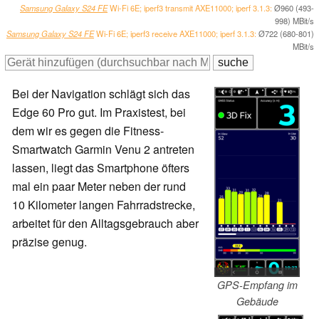
Samsung Galaxy S24 FE
Wi-Fi 6E; iperf3 transmit AXE11000; iperf 3.1.3:
Ø960 (493-
998) MBit/s
Samsung Galaxy S24 FE
Wi-Fi 6E; iperf3 receive AXE11000; iperf 3.1.3:
Ø722 (680-801)
MBit/s
Bei der Navigation schlägt sich das
Edge 60 Pro gut. Im Praxistest, bei
dem wir es gegen die Fitness-
Smartwatch Garmin Venu 2 antreten
lassen, liegt das Smartphone öfters
mal ein paar Meter neben der rund
10 Kilometer langen Fahrradstrecke,
arbeitet für den Alltagsgebrauch aber
präzise genug.
GPS-Empfang im
Gebäude