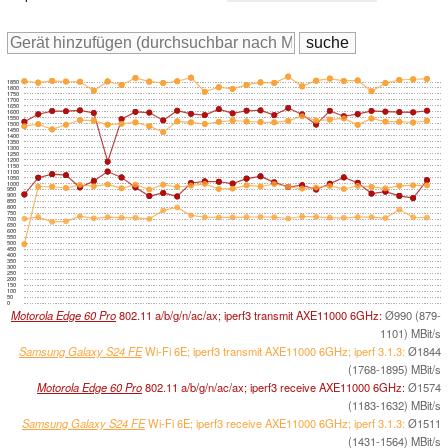
1850
1800
1750
1700
1650
1600
1550
1500
1450
1400
1350
1300
1250
1200
1150
1100
1050
1000
950
900
850
800
750
700
650
600
550
500
450
400
350
300
250
200
150
100
50
0
Motorola Edge 60 Pro
802.11 a/b/g/n/ac/ax; iperf3 transmit AXE11000 6GHz:
Ø990 (879-
1101) MBit/s
Samsung Galaxy S24 FE
Wi-Fi 6E; iperf3 transmit AXE11000 6GHz; iperf 3.1.3:
Ø1844
(1768-1895) MBit/s
Motorola Edge 60 Pro
802.11 a/b/g/n/ac/ax; iperf3 receive AXE11000 6GHz:
Ø1574
(1183-1632) MBit/s
Samsung Galaxy S24 FE
Wi-Fi 6E; iperf3 receive AXE11000 6GHz; iperf 3.1.3:
Ø1511
(1431-1564) MBit/s