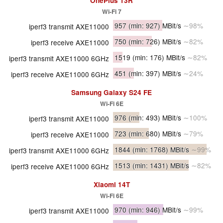
OnePlus 13R
Wi-Fi 7
957
(min: 927)
MBit/s
∼98%
iperf3 transmit AXE11000
750
(min: 726)
MBit/s
∼82%
iperf3 receive AXE11000
1519
(min: 176)
MBit/s
∼82%
iperf3 transmit AXE11000 6GHz
451
(min: 397)
MBit/s
∼24%
iperf3 receive AXE11000 6GHz
Samsung Galaxy S24 FE
Wi-Fi 6E
976
(min: 493)
MBit/s
∼100%
iperf3 transmit AXE11000
723
(min: 680)
MBit/s
∼79%
iperf3 receive AXE11000
1844
(min: 1768)
MBit/s
∼99%
iperf3 transmit AXE11000 6GHz
1513
(min: 1431)
MBit/s
∼82%
iperf3 receive AXE11000 6GHz
Xiaomi 14T
Wi-Fi 6E
970
(min: 946)
MBit/s
∼99%
iperf3 transmit AXE11000