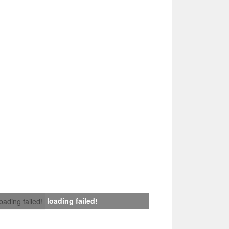
loading failed!
loading failed!