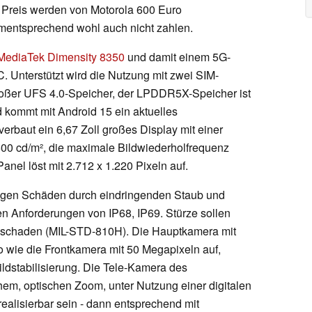
er Preis werden von Motorola 600 Euro
mentsprechend wohl auch nicht zahlen.
MediaTek Dimensity 8350
und damit einem 5G-
. Unterstützt wird die Nutzung mit zwei SIM-
großer UFS 4.0-Speicher, der LPDDR5X-Speicher ist
 kommt mit Android 15 ein aktuelles
erbaut ein 6,67 Zoll großes Display mit einer
500 cd/m², die maximale Bildwiederholfrequenz
anel löst mit 2.712 x 1.220 Pixeln auf.
egen Schäden durch eindringenden Staub und
n Anforderungen von IP68, IP69. Stürze sollen
t schaden (MIL-STD-810H). Die Hauptkamera mit
 wie die Frontkamera mit 50 Megapixeln auf,
ildstabilisierung. Die Tele-Kamera des
em, optischen Zoom, unter Nutzung einer digitalen
ealisierbar sein - dann entsprechend mit