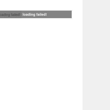
loading failed!
loading failed!