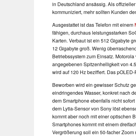
in Deutschland ansässig. Als offiziell
kommuniziert, mehr sollten Kunden de
Ausgestattet ist das Telefon mit einem
fähigen, durchaus leistungsstarken SoC
Karten. Verbaut ist ein 512 Gigabyte 
12 Gigabyte groß. Wenig überraschend
Betriebssystem zum Einsatz. Motorola v
angegebenen Spitzenhelligkeit von 4.
wird auf 120 Hz beziffert. Das pOLED-P
Beworben wird ein gewisser Schutz g
eindringendes Wasser, konkret nach de
dem Smartphone ebenfalls nicht sofor
dem Lytia-Sensor von Sony löst ebenso
kommt aber noch mit einer optischen B
Smartphones kommt mit einem dreifach
Vergrößerung soll ein 50-facher Zoom r