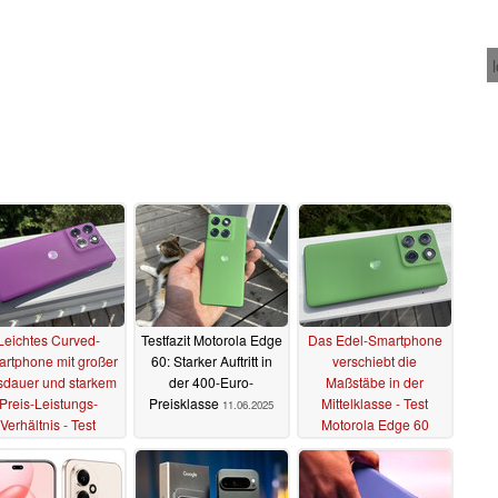
Leichtes Curved-
Testfazit Motorola Edge
Das Edel-Smartphone
rtphone mit großer
60: Starker Auftritt in
verschiebt die
dauer und starkem
der 400-Euro-
Maßstäbe in der
Preis-Leistungs-
Preisklasse
Mittelklasse - Test
11.06.2025
Verhältnis - Test
Motorola Edge 60
torola Edge 60 Pro
09.06.2025
03.07.2025