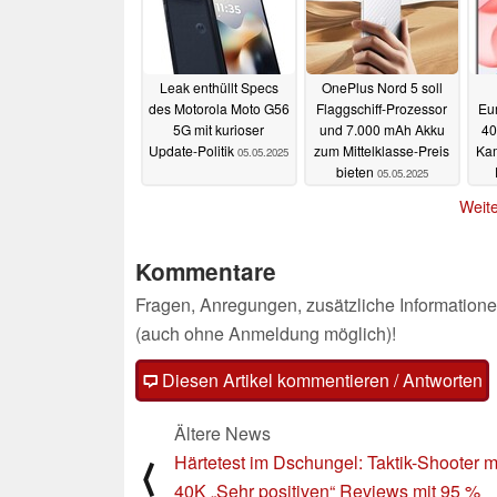
Leak enthüllt Specs
OnePlus Nord 5 soll
des Motorola Moto G56
Flaggschiff-Prozessor
Eu
5G mit kurioser
und 7.000 mAh Akku
40
Update-Politik
zum Mittelklasse-Preis
Kam
05.05.2025
bieten
05.05.2025
Weite
Kommentare
Fragen, Anregungen, zusätzliche Informatione
(auch ohne Anmeldung möglich)!
Diesen Artikel kommentieren / Antworten
Ältere News
Härtetest im Dschungel: Taktik-Shooter m
⟨
40K „Sehr positiven“ Reviews mit 95 %