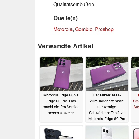
Qualitätseinbußen.
Quelle(n)
Motorola
,
Gombio
,
Proshop
Verwandte Artikel
Motorola Edge 60 vs.
Der Mittelklasse-
Edge 60 Pro: Das
Allrounder offenbart
Sma
macht die Pro-Version
nur wenige
Aus
besser
Schwächen: Testfazit
08.07.2025
Motorola Edge 60 Pro
Mo
07.07.2025