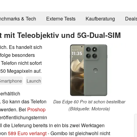
nchmarks & Tech
Externe Tests
Kaufberatung
Deal
t mit Teleobjektiv und 5G-Dual-SIM
ich. Es handelt sich
folge besonders
Telefon nicht sofort
 50 Megapixeln auf.
Smartphone
Launch
 erhältlich
. So kann das Telefon
Das Edge 60 Pro ist schon bestellbar
(Bildquelle: Motorola)
t werden. Bei
Proshop
röffentlichungstermin
 die Lieferung bereits in ein bis zwei Werktagen
 von
589 Euro verlangt
- Gomibo ist gleichwohl nicht