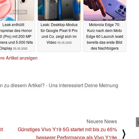
Leak enthüllt
Leak: Desktop-Modus
Motorola Edge 70:
ropreise des Honor
für Google Pixel 9 Pro
Kurz nach dem Moto
0 (Pro) mit 200 MP
und Co. zeigt sich im
Edge 60 Launch leakt
era und 5.000 Nits
Video
bereits das erste Bild
05.05.2025
Display
des Nachfolgers
05.05.2025
04.05.2025
re Artikel anzeigen
n zu diesem Artikel? - Uns interessiert Deine Meinung
Neuere News
it
Günstiges Vivo Y19 5G startet mit bis zu 65%
⟩
besserer Performance als Vivo Y19e