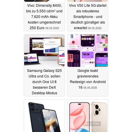
Vivo: Dimensity 8400,
Vivo V50 Lite 5G startet
bis zu 5.550 cd/m² und
als robusteres
7.620 mAh-Akku
Smartphone - und
kosten umgerechnet
deutlich günstiger als
250 Euro
erwartet
09.05.2025
09.05.2025
Samsung Galaxy S25
Google leakt
Ultra und Co. sollen
gravierendes
durch One UI 8
Redesign von Android
besseren DeX
16
05.05.2025
Desktop-Modus
erhalten
05.05.2025