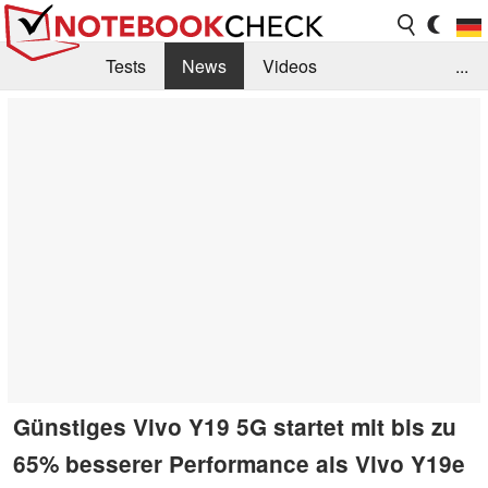
Tests
News
Videos
...
Benchmarks & Tech
Externe Tests
Kaufberatung
Deals
Suche
Jobs
Forum
Günstiges Vivo Y19 5G startet mit bis zu
65% besserer Performance als Vivo Y19e