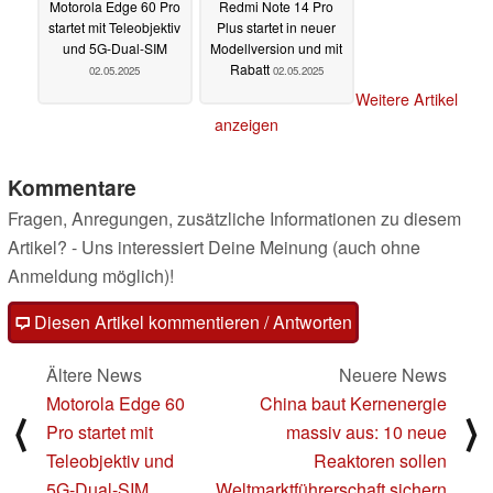
Motorola Edge 60 Pro
Redmi Note 14 Pro
startet mit Teleobjektiv
Plus startet in neuer
und 5G-Dual-SIM
Modellversion und mit
Rabatt
02.05.2025
02.05.2025
Weitere Artikel
anzeigen
Kommentare
Fragen, Anregungen, zusätzliche Informationen zu diesem
Artikel? - Uns interessiert Deine Meinung (auch ohne
Anmeldung möglich)!
Diesen Artikel kommentieren / Antworten
Ältere News
Neuere News
Motorola Edge 60
China baut Kernenergie
⟨
⟩
Pro startet mit
massiv aus: 10 neue
Teleobjektiv und
Reaktoren sollen
5G-Dual-SIM
Weltmarktführerschaft sichern