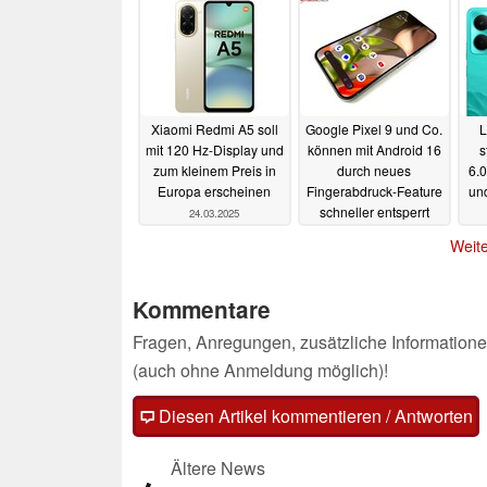
Xiaomi Redmi A5 soll
Google Pixel 9 und Co.
L
mit 120 Hz-Display und
können mit Android 16
s
zum kleinem Preis in
durch neues
6.
Europa erscheinen
Fingerabdruck-Feature
un
schneller entsperrt
24.03.2025
werden
Mi
24.03.2025
Weite
Kommentare
Fragen, Anregungen, zusätzliche Informatione
(auch ohne Anmeldung möglich)!
Diesen Artikel kommentieren / Antworten
Ältere News