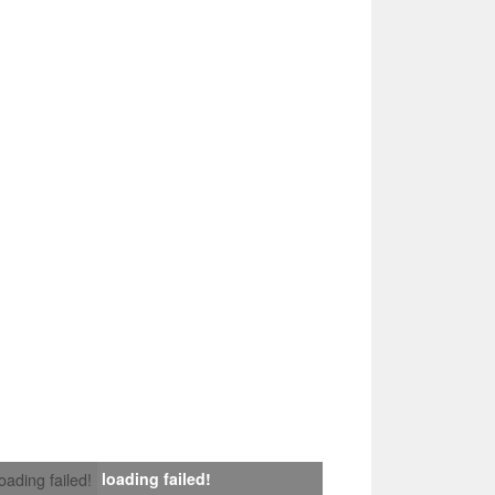
loading failed!
loading failed!