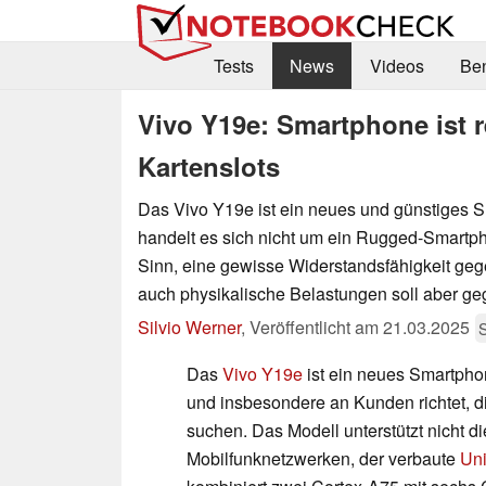
Tests
News
Videos
Be
Vivo Y19e: Smartphone ist 
Kartenslots
Das Vivo Y19e ist ein neues und günstiges 
handelt es sich nicht um ein Rugged-Smartph
Sinn, eine gewisse Widerstandsfähigkeit ge
auch physikalische Belastungen soll aber ge
Silvio Werner
,
Veröffentlicht am
21.03.2025
Das
Vivo Y19e
ist ein neues Smartpho
und insbesondere an Kunden richtet, di
suchen. Das Modell unterstützt nicht d
Mobilfunknetzwerken, der verbaute
Un