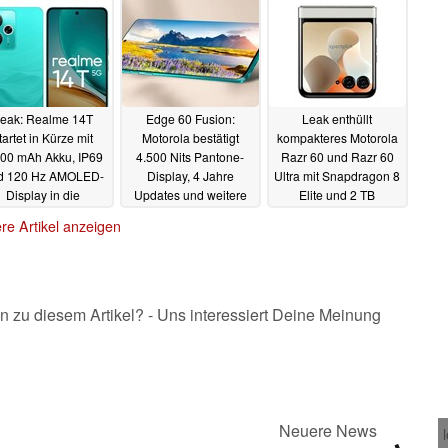
25.03.2025
eak: Realme 14T
Edge 60 Fusion:
Leak enthüllt
tartet in Kürze mit
Motorola bestätigt
kompakteres Motorola
000 mAh Akku, IP69
4.500 Nits Pantone-
Razr 60 und Razr 60
d 120 Hz AMOLED-
Display, 4 Jahre
Ultra mit Snapdragon 8
Display in die
Updates und weitere
Elite und 2 TB
ttelklasse
Features sowie
Speicher
24.03.2025
23.03.2025
re Artikel anzeigen
Launch-Datum
24.03.2025
n zu diesem Artikel? - Uns interessiert Deine Meinung
Neuere News