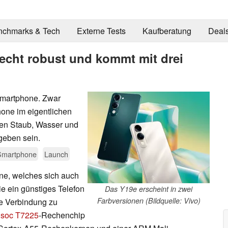
nchmarks & Tech
Externe Tests
Kaufberatung
Deal
recht robust und kommt mit drei
Smartphone. Zwar
one im eigentlichen
gen Staub, Wasser und
geben sein.
Smartphone
Launch
ne, welches sich auch
e ein günstiges Telefon
Das Y19e erscheint in zwei
Farbversionen (Bildquelle: Vivo)
ie Verbindung zu
isoc T7225
-Rechenchip