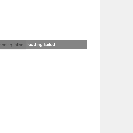
loading failed!
loading failed!