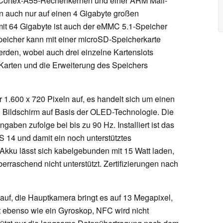
 Cortex-A55-Rechenkernen und einer ARM Mali-
n auch nur auf einen 4 Gigabyte großen
it 64 Gigabyte ist auch der eMMC 5.1-Speicher
peicher kann mit einer microSD-Speicherkarte
erden, wobei auch drei einzelne Kartenslots
-Karten und die Erweiterung des Speichers
r 1.600 x 720 Pixeln auf, es handelt sich um einen
 Bildschirm auf Basis der OLED-Technologie. Die
gaben zufolge bei bis zu 90 Hz. Installiert ist das
 14 und damit ein noch unterstütztes
Akku lässt sich kabelgebunden mit 15 Watt laden,
erraschend nicht unterstützt. Zertifizierungen nach
auf, die Hauptkamera bringt es auf 13 Megapixel,
t ebenso wie ein Gyroskop, NFC wird nicht