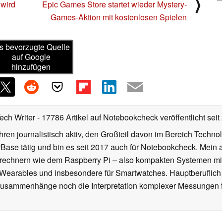
⟩
 wird
Epic Games Store startet wieder Mystery-
Games-Aktion mit kostenlosen Spielen
s bevorzugte Quelle
auf Google
hinzufügen
Tech Writer
- 17786 Artikel auf Notebookcheck veröffentlicht
seit
ahren journalistisch aktiv, den Großteil davon im Bereich Techn
se tätig und bin es seit 2017 auch für Notebookcheck. Mein ak
rechnern wie dem Raspberry Pi – also kompakten Systemen mit
n Wearables und insbesondere für Smartwatches. Hauptberuflich
Zusammenhänge noch die Interpretation komplexer Messungen f