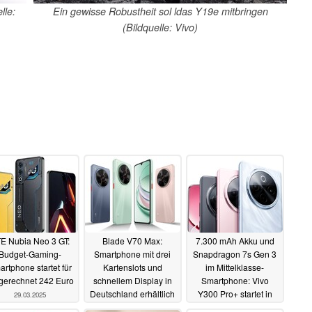
lle:
Ein gewisse Robustheit sol ldas Y19e mitbringen
(Bildquelle: Vivo)
E Nubia Neo 3 GT:
Blade V70 Max:
7.300 mAh Akku und
Budget-Gaming-
Smartphone mit drei
Snapdragon 7s Gen 3
rtphone startet für
Kartenslots und
im Mittelklasse-
erechnet 242 Euro
schnellem Display in
Smartphone: Vivo
Deutschland erhältlich
Y300 Pro+ startet in
29.03.2025
wenigen Tagen
28.03.2025