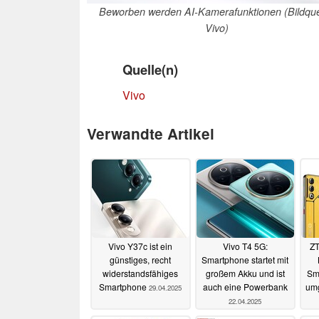
Beworben werden AI-Kamerafunktionen (Bildque
Vivo)
Quelle(n)
Vivo
Verwandte Artikel
Vivo Y37c ist ein
Vivo T4 5G:
ZT
günstiges, recht
Smartphone startet mit
widerstandsfähiges
großem Akku und ist
Sma
Smartphone
auch eine Powerbank
umg
29.04.2025
22.04.2025