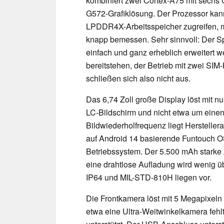
kombiniert zwei Cortex-A75 mit sechs
G572-Grafiklösung. Der Prozessor kan
LPDDR4X-Arbeitsspeicher zugreifen, m
knapp bemessen. Sehr sinnvoll: Der S
einfach und ganz erheblich erweitert w
bereitstehen, der Betrieb mit zwei SIM
schließen sich also nicht aus.
Das 6,74 Zoll große Display löst mit nu
LC-Bildschirm und nicht etwa um einen
Bildwiederholfrequenz liegt Herstelleran
auf Android 14 basierende Funtouch OS
Betriebssystem. Der 5.500 mAh starke 
eine drahtlose Aufladung wird wenig üb
IP64 und MIL-STD-810H liegen vor.
Die Frontkamera löst mit 5 Megapixeln 
etwa eine Ultra-Weitwinkelkamera fehl