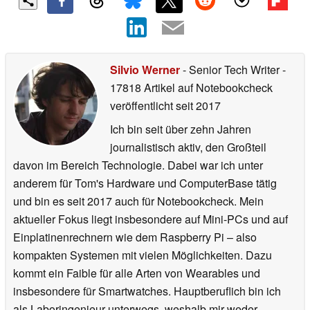
Silvio Werner
- Senior Tech Writer
-
17818 Artikel auf Notebookcheck
veröffentlicht
seit 2017
Ich bin seit über zehn Jahren
journalistisch aktiv, den Großteil
davon im Bereich Technologie. Dabei war ich unter
anderem für Tom's Hardware und ComputerBase tätig
und bin es seit 2017 auch für Notebookcheck. Mein
aktueller Fokus liegt insbesondere auf Mini-PCs und auf
Einplatinenrechnern wie dem Raspberry Pi – also
kompakten Systemen mit vielen Möglichkeiten. Dazu
kommt ein Faible für alle Arten von Wearables und
insbesondere für Smartwatches. Hauptberuflich bin ich
als Laboringenieur unterwegs, weshalb mir weder