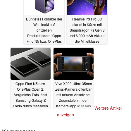
Dünnstes Foldable der
Realme P3 Pro 5G
Welt leakt auf
startet in Kürze mit
offiziellen
Snapdragon 7s Gen 3
Produktbildern: Oppo
und 6.000 mAh Akku in
Find N5 bzw. OnePlus
die Mittelklasse
Open 2 zeigt sich in
06.02.2025
drei Farben
07.02.2025
Oppo Find N5 bzw.
Vivo X200 Ultra: 35mm
OnePlus Open 2:
Zeiss-Kamera offenbar
Vergleichs-Foto lässt
mit neuem Ansatz bei
Samsung Galaxy Z
Zoomstufen in der
Fold6 durch massiven
Kamera-App
06.02.2025
Weitere Artikel
Falz alt aussehen
anzeigen
06.02.2025