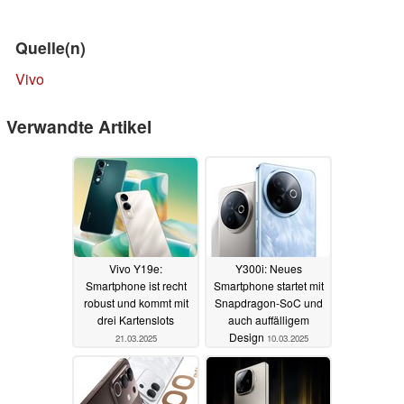
Quelle(n)
Vivo
Verwandte Artikel
Vivo Y19e:
Y300i: Neues
Smartphone ist recht
Smartphone startet mit
robust und kommt mit
Snapdragon-SoC und
drei Kartenslots
auch auffälligem
Design
21.03.2025
10.03.2025