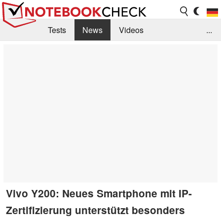
Tests
News
Videos
...
Benchmarks & Tech
Externe Tests
Kaufberatung
Deals
Suche
Jobs
Forum
Vivo Y200: Neues Smartphone mit IP-
Zertifizierung unterstützt besonders