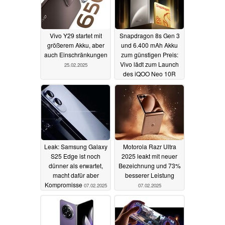
Vivo Y29 startet mit
Snapdragon 8s Gen 3
größerem Akku, aber
und 6.400 mAh Akku
auch Einschränkungen
zum günstigen Preis:
Vivo lädt zum Launch
25.02.2025
des iQOO Neo 10R
10.02.2025
Leak: Samsung Galaxy
Motorola Razr Ultra
S25 Edge ist noch
2025 leakt mit neuer
dünner als erwartet,
Bezeichnung und 73%
macht dafür aber
besserer Leistung
Kompromisse
07.02.2025
07.02.2025