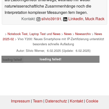
naturwissenschaftliche Zusammenhänge noch die
Interpretation komplexer Messungen fern liegen.
Kontakt:
silvio39191
,
LinkedIn
,
Muck Rack
>
Notebook Test, Laptop Test und News
>
News
>
Newsarchiv
>
News
2025-02
> Vivo Y200: Neues Smartphone mit IP-Zertifizierung unterstützt
besonders schnelle Aufladung
Autor: Silvio Werner, 6.02.2025 (Update: 6.02.2025)
loading failed!
loading failed!
Impressum
|
Team
|
Datenschutz
|
Kontakt
|
Cookie
Einstellungen
| 07.08.2026 00:14