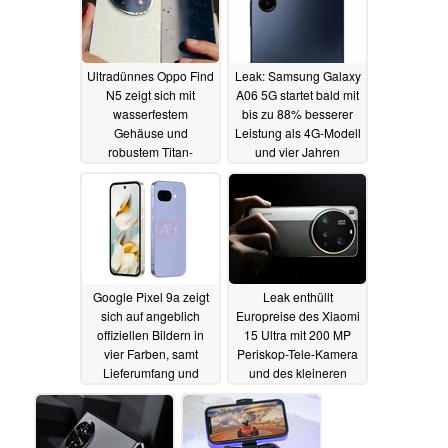
Ultradünnes Oppo Find
Leak: Samsung Galaxy
N5 zeigt sich mit
A06 5G startet bald mit
wasserfestem
bis zu 88% besserer
Gehäuse und
Leistung als 4G-Modell
robustem Titan-
und vier Jahren
Scharnier im Promo-
Updates
11.02.2025
Video
12.02.2025
Google Pixel 9a zeigt
Leak enthüllt
sich auf angeblich
Europreise des Xiaomi
offiziellen Bildern in
15 Ultra mit 200 MP
vier Farben, samt
Periskop-Tele-Kamera
Lieferumfang und
und des kleineren
kleinem Kameramodul
Xiaomi 15
10.02.2025
11.02.2025