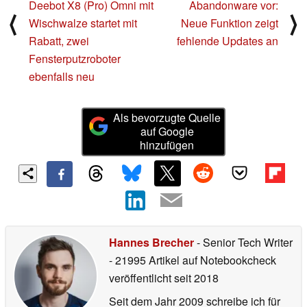
Deebot X8 (Pro) Omni mit
Abandonware vor:
⟨
⟩
Wischwalze startet mit
Neue Funktion zeigt
Rabatt, zwei
fehlende Updates an
Fensterputzroboter
ebenfalls neu
Als bevorzugte Quelle
auf Google
hinzufügen
Hannes Brecher
- Senior Tech Writer
- 21995 Artikel auf Notebookcheck
veröffentlicht
seit 2018
Seit dem Jahr 2009 schreibe ich für