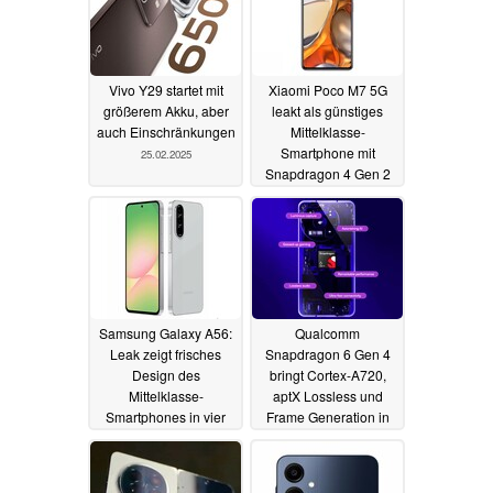
Vivo Y29 startet mit
Xiaomi Poco M7 5G
größerem Akku, aber
leakt als günstiges
auch Einschränkungen
Mittelklasse-
Smartphone mit
25.02.2025
Snapdragon 4 Gen 2
12.02.2025
Samsung Galaxy A56:
Qualcomm
Leak zeigt frisches
Snapdragon 6 Gen 4
Design des
bringt Cortex-A720,
Mittelklasse-
aptX Lossless und
Smartphones in vier
Frame Generation in
Farben
die Mittelklasse
12.02.2025
12.02.2025