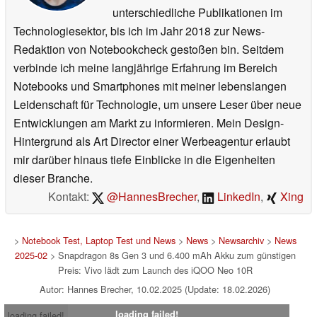
unterschiedliche Publikationen im
Technologiesektor, bis ich im Jahr 2018 zur News-
Redaktion von Notebookcheck gestoßen bin. Seitdem
verbinde ich meine langjährige Erfahrung im Bereich
Notebooks und Smartphones mit meiner lebenslangen
Leidenschaft für Technologie, um unsere Leser über neue
Entwicklungen am Markt zu informieren. Mein Design-
Hintergrund als Art Director einer Werbeagentur erlaubt
mir darüber hinaus tiefe Einblicke in die Eigenheiten
dieser Branche.
Kontakt:
@HannesBrecher
,
LinkedIn
,
Xing
>
Notebook Test, Laptop Test und News
>
News
>
Newsarchiv
>
News
2025-02
> Snapdragon 8s Gen 3 und 6.400 mAh Akku zum günstigen
Preis: Vivo lädt zum Launch des iQOO Neo 10R
Autor: Hannes Brecher, 10.02.2025 (Update: 18.02.2026)
loading failed!
loading failed!