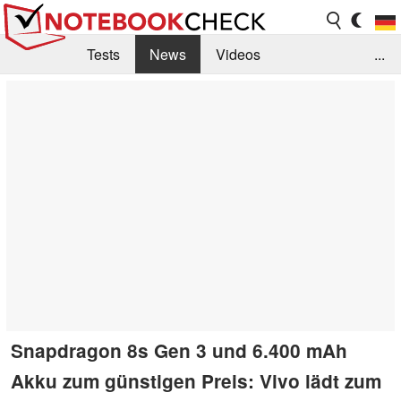
Tests
News
Videos
...
Benchmarks & Tech
Externe Tests
Kaufberatung
Deals
Suche
Jobs
Forum
Snapdragon 8s Gen 3 und 6.400 mAh
Akku zum günstigen Preis: Vivo lädt zum