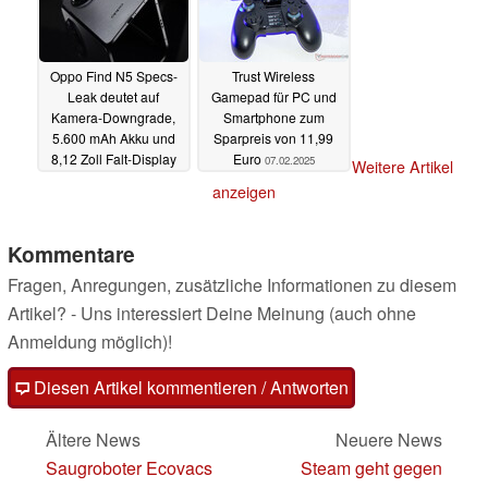
Oppo Find N5 Specs-
Trust Wireless
Leak deutet auf
Gamepad für PC und
Kamera-Downgrade,
Smartphone zum
5.600 mAh Akku und
Sparpreis von 11,99
8,12 Zoll Falt-Display
Euro
07.02.2025
Weitere Artikel
10.02.2025
anzeigen
Kommentare
Fragen, Anregungen, zusätzliche Informationen zu diesem
Artikel? - Uns interessiert Deine Meinung (auch ohne
Anmeldung möglich)!
Diesen Artikel kommentieren / Antworten
Ältere News
Neuere News
Saugroboter Ecovacs
Steam geht gegen