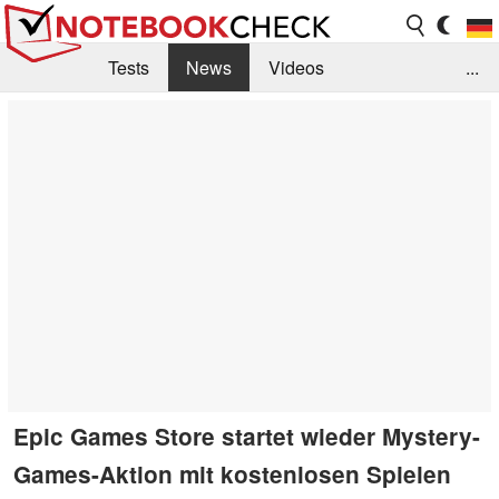
Tests
News
Videos
...
Benchmarks & Tech
Externe Tests
Kaufberatung
Deals
Suche
Jobs
Forum
Epic Games Store startet wieder Mystery-
Games-Aktion mit kostenlosen Spielen