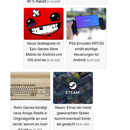
90 % Rabatt
21.03.2025
Neue Gratisspiele im
PS3-Emulator RPCS3
Epic Games Store
erhält wichtige
Mobile für Android und
Neuerungen für
iOS sind da
Android
20.03.2025
20.03.2025
Retro Games kündigt
Steam: Eines der meist
neue Amiga Replik in
gewünschten Spiele
Originalgröße an und
kommt eventuell früher
verrät, warum es noch
als gedacht
20.03.2025
dauert
20.03.2025