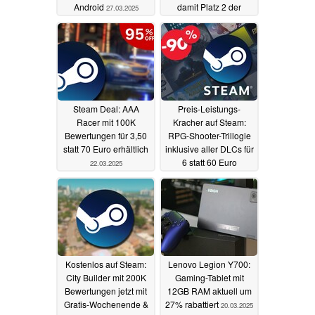
Android
damit Platz 2 der
27.03.2025
SteamDB-Charts
22.03.2025
Steam Deal: AAA
Preis-Leistungs-
Racer mit 100K
Kracher auf Steam:
Bewertungen für 3,50
RPG-Shooter-Trillogie
statt 70 Euro erhältlich
inklusive aller DLCs für
6 statt 60 Euro
22.03.2025
erhältlich
21.03.2025
Kostenlos auf Steam:
Lenovo Legion Y700:
City Builder mit 200K
Gaming-Tablet mit
Bewertungen jetzt mit
12GB RAM aktuell um
Gratis-Wochenende &
27% rabattiert
20.03.2025