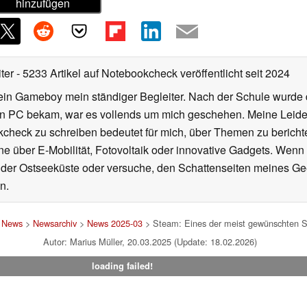
hinzufügen
iter
- 5233 Artikel auf Notebookcheck veröffentlicht
seit 2024
ein Gameboy mein ständiger Begleiter. Nach der Schule wurde d
en PC bekam, war es vollends um mich geschehen. Meine Leiden
kcheck zu schreiben bedeutet für mich, über Themen zu berichte
 über E-Mobilität, Fotovoltaik oder innovative Gadgets. Wenn 
 der Ostseeküste oder versuche, den Schattenseiten meines Ge
n.
>
News
>
Newsarchiv
>
News 2025-03
> Steam: Eines der meist gewünschten Sp
Autor: Marius Müller, 20.03.2025 (Update: 18.02.2026)
loading failed!