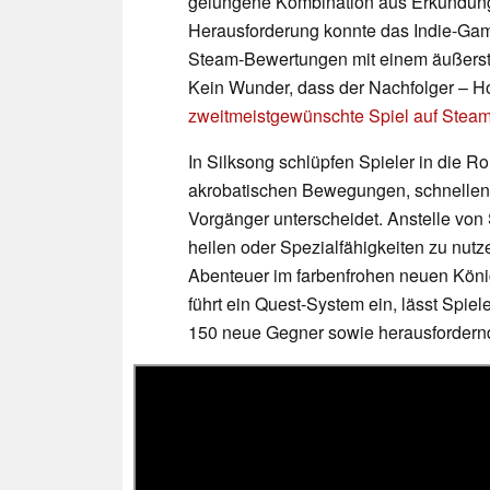
gelungene Kombination aus Erkundun
Herausforderung konnte das Indie-Gam
Steam-Bewertungen mit einem äußerst 
Kein Wunder, dass der Nachfolger – Ho
zweitmeistgewünschte Spiel auf Stea
In Silksong schlüpfen Spieler in die Rol
akrobatischen Bewegungen, schnellen
Vorgänger unterscheidet. Anstelle von
heilen oder Spezialfähigkeiten zu nutze
Abenteuer im farbenfrohen neuen Köni
führt ein Quest-System ein, lässt Spie
150 neue Gegner sowie herausforder