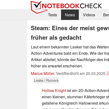
Tests
News
Videos
Be
Steam: Eines der meist gew
früher als gedacht
Laut einem bekannten Leaker hat das Warten
Action-Adventures bald ein Ende. Wie der In
Artikel ableitet, könnte der Nachfolger des In
früher als erwartet erscheinen.
Marius Müller
,
Veröffentlicht am
20.03.2025

Leaks / Rumors
Hollow Knight
ist ein 2D-Action-Advent
einen kleinen, stummen Käferkrieger s
gefallene Königreich Hallownest erku