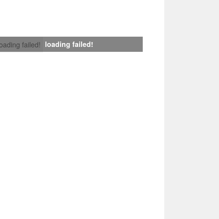
loading failed!
loading failed!