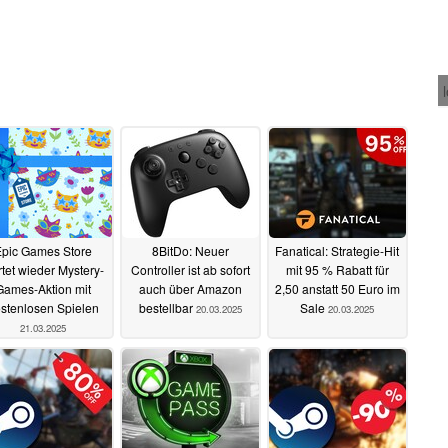
Epic Games Store
8BitDo: Neuer
Fanatical: Strategie-Hit
rtet wieder Mystery-
Controller ist ab sofort
mit 95 % Rabatt für
Games-Aktion mit
auch über Amazon
2,50 anstatt 50 Euro im
stenlosen Spielen
bestellbar
Sale
20.03.2025
20.03.2025
21.03.2025