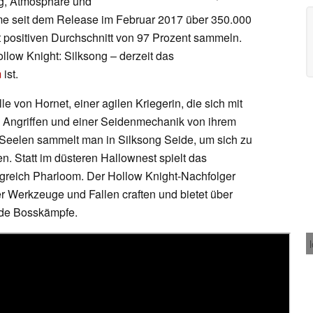
g, Atmosphäre und
e seit dem Release im Februar 2017 über 350.000
positiven Durchschnitt von 97 Prozent sammeln.
llow Knight: Silksong – derzeit das
m
ist.
le von Hornet, einer agilen Kriegerin, die sich mit
 Angriffen und einer Seidenmechanik von ihrem
 Seelen sammelt man in Silksong Seide, um sich zu
n. Statt im düsteren Hallownest spielt das
greich Pharloom. Der Hollow Knight-Nachfolger
ler Werkzeuge und Fallen craften und bietet über
nde Bosskämpfe.