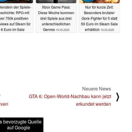
lenstein der Spiele-
Xbox Game Pass:
Nur für kurze Zeit:
schichte: RPG mit
Diese Woche kommen
Besonders brutaler
ber 750k positiven
drei Spiele aus drei
Gore-Fighter für 5 statt
iews auf Steam für
unterschiedlichen
50 Euro im Steam Sale
6 Euro im Sale
Genres
erhältlich
19.03.2025
19.03.2025
19.03.2025
Neuere News
⟩
V
GTA 6: Open-World-Nachbau kann jetzt
iven
erkundet werden
s bevorzugte Quelle
auf Google