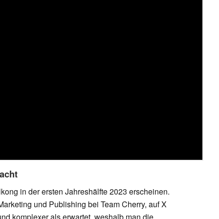
dacht
lkong in der ersten Jahreshälfte 2023 erscheinen.
r Marketing und Publishing bei Team Cherry, auf X
r und komplexer als erwartet, weshalb man die