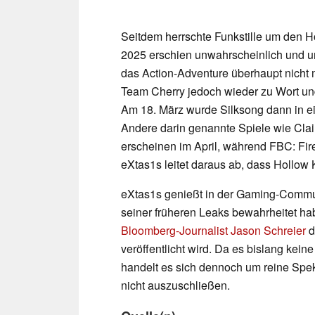
Seitdem herrschte Funkstille um den Ho
2025 erschien unwahrscheinlich und unt
das Action-Adventure überhaupt nicht
Team Cherry jedoch wieder zu Wort und 
Am 18. März wurde Silksong dann in 
Andere darin genannte Spiele wie Cla
erscheinen im April, während FBC: Fire
eXtas1s leitet daraus ab, dass Hollow 
eXtas1s genießt in der Gaming-Commun
seiner früheren Leaks bewahrheitet ha
Bloomberg-Journalist Jason Schreier
d
veröffentlicht wird. Da es bislang kein
handelt es sich dennoch um reine Spek
nicht auszuschließen.