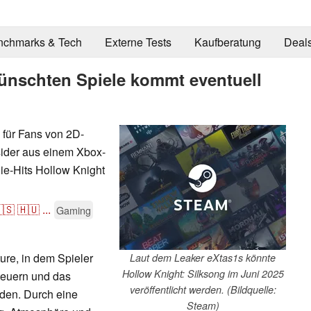
nchmarks & Tech
Externe Tests
Kaufberatung
Deal
ünschten Spiele kommt eventuell
 für Fans von 2D-
sider aus einem Xbox-
die-Hits Hollow Knight
🇸
🇭🇺
...
Gaming
ure, in dem Spieler
Laut dem Leaker eXtas1s könnte
Hollow Knight: Silksong im Juni 2025
teuern und das
veröffentlicht werden. (Bildquelle:
nden. Durch eine
Steam)