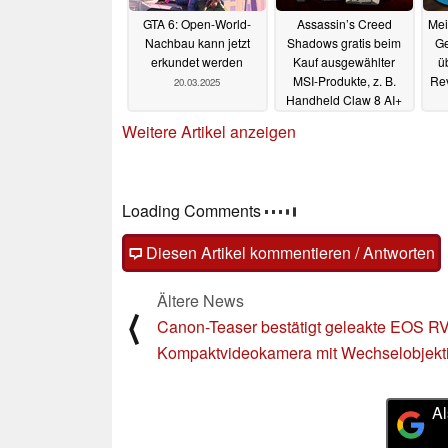
GTA 6: Open-World-
Assassin’s Creed
Mei
Nachbau kann jetzt
Shadows gratis beim
Ge
erkundet werden
Kauf ausgewählter
ü
MSI-Produkte, z. B.
Rev
20.03.2025
Handheld Claw 8 AI+
A2VM (Ad)
20.03.2025
Weitere Artikel anzeigen
Loading Comments
Diesen Artikel kommentieren / Antworten
Ältere News
⟨
Canon-Teaser bestätigt geleakte EOS R
Kompaktvideokamera mit Wechselobjekt
Al