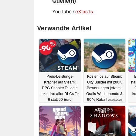
Quelle(n)
YouTube /
eXtas1s
Verwandte Artikel
Preis-Leistungs-
Kostenlos auf Steam:
Kracher auf Steam:
City Builder mit 200K
sta
RPG-Shooter-Trillogie
Bewertungen jetzt mit
inklusive aller DLCs für
Gratis-Wochenende &
ko
6 statt 60 Euro
90 % Rabatt
21.03.2025
erhältlich
21.03.2025