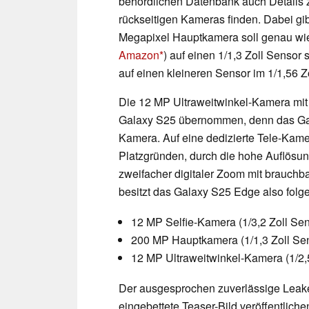
behördlichen Datenbank auch Details 
rückseitigen Kameras finden. Dabei gi
Megapixel Hauptkamera soll genau wie
Amazon
) auf einen 1/1,3 Zoll Sensor
auf einen kleineren Sensor im 1/1,56 Z
Die 12 MP Ultraweitwinkel-Kamera mit
Galaxy S25 übernommen, denn das Gala
Kamera. Auf eine dedizierte Tele-Kam
Platzgründen, durch die hohe Auflösu
zweifacher digitaler Zoom mit brauchba
besitzt das Galaxy S25 Edge also fol
12 MP Selfie-Kamera (1/3,2 Zoll Sen
200 MP Hauptkamera (1/1,3 Zoll Se
12 MP Ultraweitwinkel-Kamera (1/2,
Der ausgesprochen zuverlässige Leak
eingebettete Teaser-Bild veröffentlich