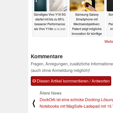
Günstiges Vivo Y19 5G
Samsung Galaxy
Son
startet mit bis zu 65%
Smartphone mit
besserer Performance
Wechselobjektiven:
Pe
als Vivo Y19e
Patent zeigt mögliche
i
02.05.2025
Innovation für künftige
Flaggschiffe
01.05.2025
Weite
Kommentare
Fragen, Anregungen, zusätzliche Informatione
(auch ohne Anmeldung möglich)!
Diesen Artikel kommentieren / Antworten
Ältere News
DockOrb ist eine schicke Docking-Lösung
⟨
Notebooks mit MagSafe-Ladepad mit 15 