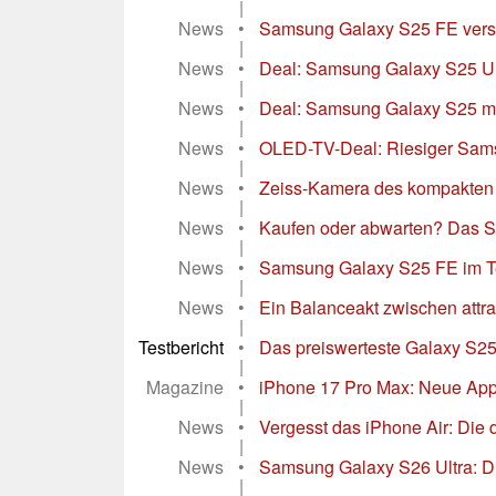
|
News
•
Samsung Galaxy S25 FE versag
|
News
•
Deal: Samsung Galaxy S25 Ultr
|
News
•
Deal: Samsung Galaxy S25 mit
|
News
•
OLED-TV-Deal: Riesiger Sams
|
News
•
Zeiss-Kamera des kompakten Vi
|
News
•
Kaufen oder abwarten? Das Sa
|
News
•
Samsung Galaxy S25 FE im Tes
|
News
•
Ein Balanceakt zwischen attrak
|
Testbericht
•
Das preiswerteste Galaxy S25 s
|
Magazine
•
iPhone 17 Pro Max: Neue Apple
|
News
•
Vergesst das iPhone Air: Die
|
News
•
Samsung Galaxy S26 Ultra: Dis
|