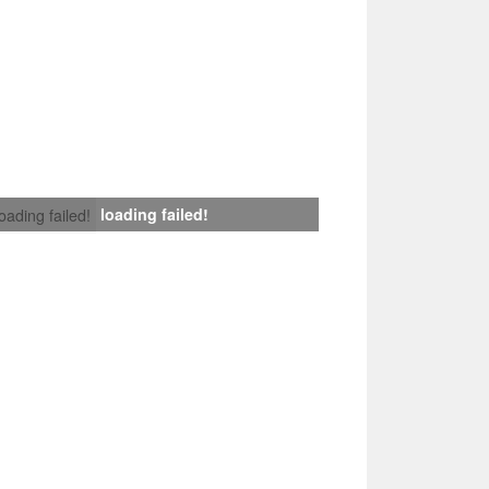
loading failed!
loading failed!