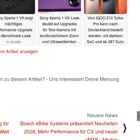
y Xperia 1 VII zeigt
Sony Xperia 1 VII: Leak
Vivo IQOO Z10 Turbo
mächtiges
deutet auf Upgrades
Pro kann nach
rformance-Upgrade
für Tele-Kamera mit
Deutschland bestellt
m Benchmark-Leak
kontinuierlichem Zoom
werden, mit starkem
und Ultraweitwinkel-
SoC und ab 387 Euro
01.05.2025
Kamera
30.04.2025
30.04.2025
re Artikel anzeigen
n zu diesem Artikel? - Uns interessiert Deine Meinung
Neuere News
 für
Bosch eBike Systems präsentiert Neuheiten
⟩
Watt
2026: Mehr Performance für CX und neuer
eMTB+-Modus