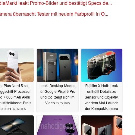
Markt leakt Promo-Bilder und bestätigt Specs de...
ra überrascht Tester mit neuem Farbprofil in O...
ePlus Nord 5 soll
Leak: Desktop-Modus
Fujifilm X Half: Leak
aggschiff-Prozessor
für Google Pixel 9 Pro
enthüllt Details zu
d 7.000 mAh Akku
und Co. zeigt sich im
Sensor und Objektiv,
 Mittelklasse-Preis
Video
vor dem Mai-Launch
05.05.2025
bieten
der Kompaktkamera
05.05.2025
04.05.2025