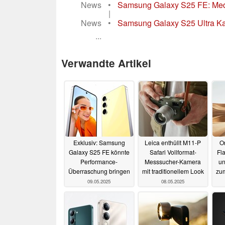
News
•
Samsung Galaxy S25 FE: Media
|
News
•
Samsung Galaxy S25 Ultra Kame
...
Verwandte Artikel
Exklusiv: Samsung
Leica enthüllt M11-P
On
Galaxy S25 FE könnte
Safari Vollformat-
Fl
Performance-
Messsucher-Kamera
un
Überraschung bringen
mit traditionellem Look
zum
09.05.2025
08.05.2025