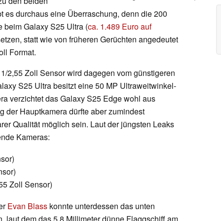
zu den beiden
bt es durchaus eine Überraschung, denn die 200
 beim Galaxy S25 Ultra (
ca. 1.489 Euro auf
 setzen, statt wie von früheren Gerüchten angedeutet
oll Format.
 1/2,55 Zoll Sensor wird dagegen vom günstigeren
xy S25 Ultra besitzt eine 50 MP Ultraweitwinkel-
era verzichtet das Galaxy S25 Edge wohl aus
ng der Hauptkamera dürfte aber zumindest
rer Qualität möglich sein. Laut der jüngsten Leaks
gende Kameras:
sor)
nsor)
55 Zoll Sensor)
er
Evan Blass
konnte unterdessen das unten
en, laut dem das 5,8 Millimeter dünne Flaggschiff am