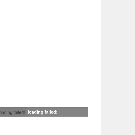
loading failed!
loading failed!