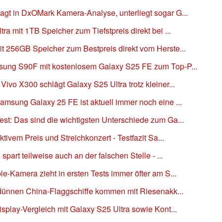
t in DxOMark Kamera-Analyse, unterliegt sogar G...
a mit 1TB Speicher zum Tiefstpreis direkt bei ...
 256GB Speicher zum Bestpreis direkt vom Herste...
ung S90F mit kostenlosem Galaxy S25 FE zum Top-P...
vo X300 schlägt Galaxy S25 Ultra trotz kleiner...
msung Galaxy 25 FE ist aktuell immer noch eine ...
t: Das sind die wichtigsten Unterschiede zum Ga...
tivem Preis und Streichkonzert - Testfazit Sa...
part teilweise auch an der falschen Stelle - ...
-Kamera zieht in ersten Tests immer öfter am S...
 dünnen China-Flaggschiffe kommen mit Riesenakk...
play-Vergleich mit Galaxy S25 Ultra sowie Kont...