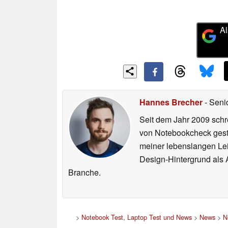
Al
Hannes Brecher
- Seni
Seit dem Jahr 2009 schre
von Notebookcheck gest
meiner lebenslangen Lei
Design-Hintergrund als A
Branche.
>
Notebook Test, Laptop Test und News
>
News
>
N