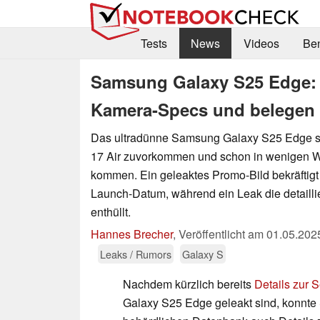
Tests
News
Videos
Be
Samsung Galaxy S25 Edge: L
Kamera-Specs und belegen
Das ultradünne Samsung Galaxy S25 Edge s
17 Air zuvorkommen und schon in wenigen W
kommen. Ein geleaktes Promo-Bild bekräftig
Launch-Datum, während ein Leak die detaill
enthüllt.
Hannes Brecher
,
Veröffentlicht am
01.05.202
Leaks / Rumors
Galaxy S
Nachdem kürzlich bereits
Details zur 
Galaxy S25 Edge geleakt sind, konnte