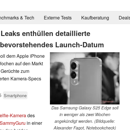
nchmarks & Tech
Externe Tests
Kaufberatung
Deal
eaks enthüllen detaillierte
 bevorstehendes Launch-Datum
oll dem Apple iPhone
ochen auf den Markt
t Gerüchte zum
ierten Kamera-Specs
5
Smartphone
Das Samsung Galaxy S25 Edge soll
in weniger als zwei Wochen
Selfie-Kamera
des
angekündigt werden. (Bildquelle:
SammyGuru
in einer
Alexander Fagot, Notebookcheck)