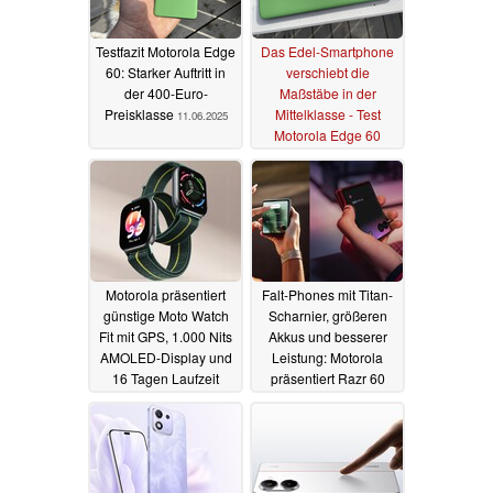
Testfazit Motorola Edge
Das Edel-Smartphone
60: Starker Auftritt in
verschiebt die
der 400-Euro-
Maßstäbe in der
Preisklasse
Mittelklasse - Test
11.06.2025
Motorola Edge 60
09.06.2025
Motorola präsentiert
Falt-Phones mit Titan-
günstige Moto Watch
Scharnier, größeren
Fit mit GPS, 1.000 Nits
Akkus und besserer
AMOLED-Display und
Leistung: Motorola
16 Tagen Laufzeit
präsentiert Razr 60
(Ultra)
24.04.2025
24.04.2025