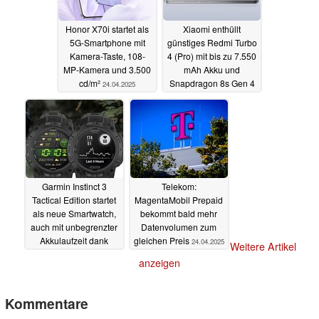
Honor X70i startet als
Xiaomi enthüllt
5G-Smartphone mit
günstiges Redmi Turbo
Kamera-Taste, 108-
4 (Pro) mit bis zu 7.550
MP-Kamera und 3.500
mAh Akku und
cd/m²
Snapdragon 8s Gen 4
24.04.2025
24.04.2025
Garmin Instinct 3
Telekom:
Tactical Edition startet
MagentaMobil Prepaid
als neue Smartwatch,
bekommt bald mehr
auch mit unbegrenzter
Datenvolumen zum
Akkulaufzeit dank
gleichen Preis
24.04.2025
Weitere Artikel
Solar
24.04.2025
anzeigen
Kommentare