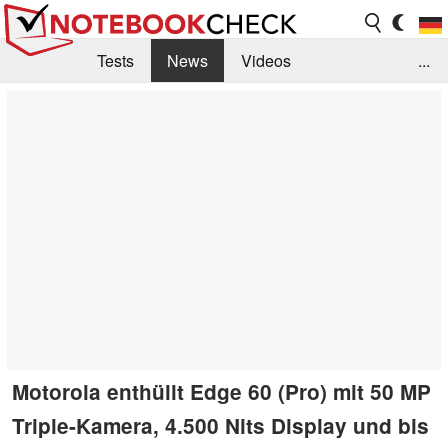
Tests
News
Videos
...
Benchmarks & Tech
Externe Tests
Kaufberatung
Deals
Suche
Jobs
Forum
Motorola enthüllt Edge 60 (Pro) mit 50 MP
Triple-Kamera, 4.500 Nits Display und bis