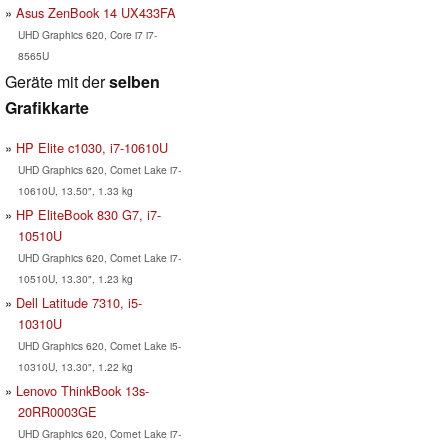
Asus ZenBook 14 UX433FA
UHD Graphics 620, Core i7 i7-
8565U
Geräte mit der
selben
Grafikkarte
HP Elite c1030, i7-10610U
UHD Graphics 620, Comet Lake i7-
10610U, 13.50", 1.33 kg
HP EliteBook 830 G7, i7-
10510U
UHD Graphics 620, Comet Lake i7-
10510U, 13.30", 1.23 kg
Dell Latitude 7310, i5-
10310U
UHD Graphics 620, Comet Lake i5-
10310U, 13.30", 1.22 kg
Lenovo ThinkBook 13s-
20RR0003GE
UHD Graphics 620, Comet Lake i7-