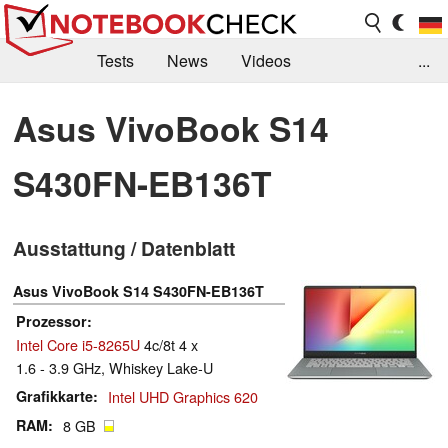
Tests
News
Videos
...
Benchmarks & Tech
Externe Tests
Asus VivoBook S14
Kaufberatung
Deals
Suche
Jobs
S430FN-EB136T
Forum
Ausstattung / Datenblatt
Asus VivoBook S14 S430FN-EB136T
Prozessor
Intel Core i5-8265U
4c/8t 4 x
1.6 - 3.9 GHz, Whiskey Lake-U
Grafikkarte
Intel UHD Graphics 620
RAM
8 GB