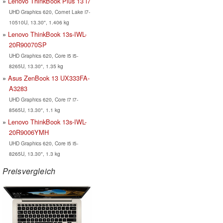
Lenovo ThinkBook Plus 13 i7
UHD Graphics 620, Comet Lake i7-
10510U, 13.30", 1.406 kg
Lenovo ThinkBook 13s-IWL-
20R90070SP
UHD Graphics 620, Core i5 i5-
8265U, 13.30", 1.35 kg
Asus ZenBook 13 UX333FA-
A3283
UHD Graphics 620, Core i7 i7-
8565U, 13.30", 1.1 kg
Lenovo ThinkBook 13s-IWL-
20R9006YMH
UHD Graphics 620, Core i5 i5-
8265U, 13.30", 1.3 kg
Preisvergleich