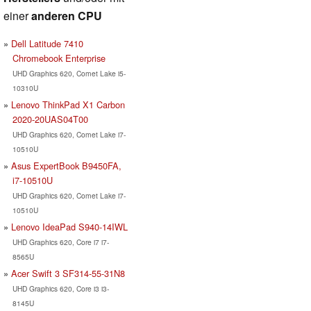
einer
anderen CPU
Dell Latitude 7410
Chromebook Enterprise
UHD Graphics 620, Comet Lake i5-
10310U
Lenovo ThinkPad X1 Carbon
2020-20UAS04T00
UHD Graphics 620, Comet Lake i7-
10510U
Asus ExpertBook B9450FA,
i7-10510U
UHD Graphics 620, Comet Lake i7-
10510U
Lenovo IdeaPad S940-14IWL
UHD Graphics 620, Core i7 i7-
8565U
Acer Swift 3 SF314-55-31N8
UHD Graphics 620, Core i3 i3-
8145U