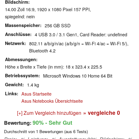
Bildschirm
14.00 Zoll 16:9, 1920 x 1080 Pixel 157 PPI,
spiegelnd: nein
Massenspeicher
256 GB SSD
Anschlüsse
4 USB 3.0 / 3.1 Gen1, Card Reader: undefined
Netzwerk
802.11 a/b/g/n/ac (a/b/g/n = Wi-Fi 4/ac = Wi-Fi 5/),
Bluetooth 4.2
Abmessungen
Höhe x Breite x Tiefe (in mm): 18 x 323.4 x 225.5
Betriebssystem
Microsoft Windows 10 Home 64 Bit
Gewicht
1.4 kg
Links
Asus Startseite
Asus Notebooks Übersichtseite
» vergleiche
0
[+] Zum Vergleich hinzufügen
90%
- Sehr Gut
Bewertung:
Durchschnitt von
1
Bewertungen (aus
6
Tests)