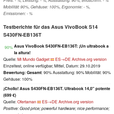
Preis: - %, Leistung: - %, Ausstattung: 90%, Bildschirm: - %
Mobilität: 90%, Gehäuse: 100%, Ergonomie: - %,
Emissionen: - %
Testberichte für das Asus VivoBook S14
S430FN-EB136T
Asus VivoBook S430FN-EB136T: ¡Un ultrabook a
90%
la altura!
Quelle:
Mi Mundo Gadget
ES→DE
Archive.org version
Einzeltest, online verfügbar, Mittel, Datum: 29.10.2019
Bewertung:
Gesamt
: 90% Ausstattung: 90% Mobilität: 90%
Gehäuse: 100%
¡Chollo! Asus S430FN-EB136T. Ultrabook 14,0" potente
(699 €)
Quelle:
Ofertaman
ES→DE
Archive.org version
Positive: Good price; powerful hardware; nice performance;