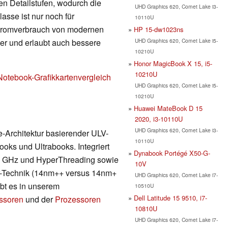
en Detailstufen, wodurch die
UHD Graphics 620, Comet Lake i3-
lasse ist nur noch für
10110U
Stromverbrauch von modernen
HP 15-dw1023ns
UHD Graphics 620, Comet Lake i5-
nger und erlaubt auch bessere
10210U
Honor MagicBook X 15, i5-
10210U
Notebook-Grafikkartenvergleich
UHD Graphics 620, Comet Lake i5-
10210U
Huawei MateBook D 15
2020, i3-10110U
UHD Graphics 620, Comet Lake i3-
e-Architektur basierender ULV-
10110U
oks und Ultrabooks. Integriert
Dynabook Portégé X50-G-
,9 GHz und HyperThreading sowie
10V
er-Technik (14nm++ versus 14nm+
UHD Graphics 620, Comet Lake i7-
ibt es in unserem
10510U
Dell Latitude 15 9510, i7-
essoren
und der
Prozessoren
10810U
UHD Graphics 620, Comet Lake i7-