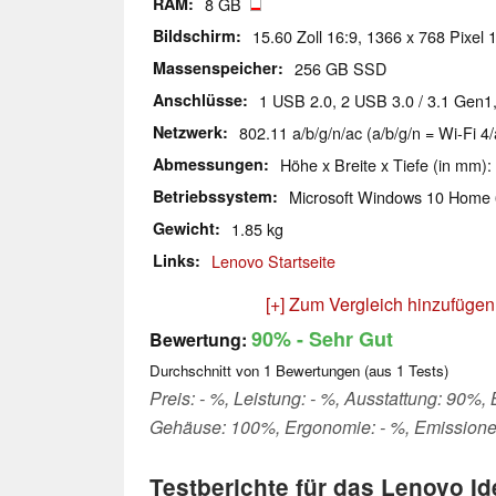
RAM
8 GB
Bildschirm
15.60 Zoll 16:9, 1366 x 768 Pixel 
Massenspeicher
256 GB SSD
Anschlüsse
1 USB 2.0, 2 USB 3.0 / 3.1 Gen1
Netzwerk
802.11 a/b/g/n/ac (a/b/g/n = Wi-Fi 4/
Abmessungen
Höhe x Breite x Tiefe (in mm):
Betriebssystem
Microsoft Windows 10 Home 
Gewicht
1.85 kg
Links
Lenovo Startseite
[+] Zum Vergleich hinzufügen
90%
- Sehr Gut
Bewertung:
Durchschnitt von
1
Bewertungen (aus
1
Tests)
Preis: - %, Leistung: - %, Ausstattung: 90%, 
Gehäuse: 100%, Ergonomie: - %, Emissione
Testberichte für das Lenovo I