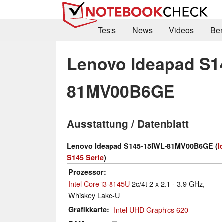
Tests
News
Videos
Be
Lenovo Ideapad S1
81MV00B6GE
Ausstattung / Datenblatt
Lenovo Ideapad S145-15IWL-81MV00B6GE (
I
S145 Serie
)
Prozessor
Intel Core i3-8145U
2c/4t 2 x 2.1 - 3.9 GHz,
Whiskey Lake-U
Grafikkarte
Intel UHD Graphics 620