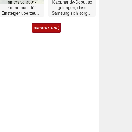
Immersive 360°-
Klapphandy-Debut so
Drohne auch für
gelungen, dass
Einsteiger überzeugt
Samsung sich sorgen
mit Einschränkungen
muss? – Razr Fold
Smartphone im Test
Nächste Seite ⟩