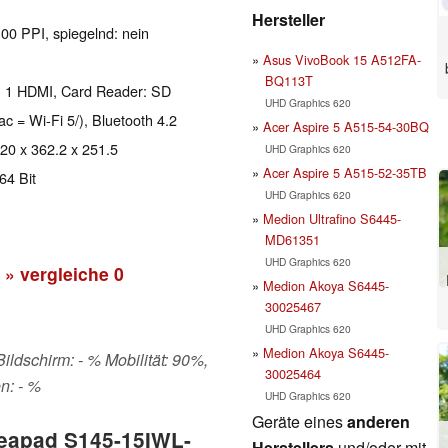
Hersteller
100 PPI, spiegelnd: nein
Asus VivoBook 15 A512FA-
BQ113T
, 1 HDMI, Card Reader: SD
UHD Graphics 620
ac = Wi-Fi 5/), Bluetooth 4.2
Acer Aspire 5 A515-54-30BQ
 20 x 362.2 x 251.5
UHD Graphics 620
Acer Aspire 5 A515-52-35TB
64 Bit
UHD Graphics 620
Medion Ultrafino S6445-
MD61351
UHD Graphics 620
» vergleiche
0
Medion Akoya S6445-
30025467
UHD Graphics 620
Medion Akoya S6445-
Bildschirm: - % Mobilität: 90%,
30025464
n: - %
UHD Graphics 620
Geräte eines
anderen
deapad S145-15IWL-
Herstellers
und/oder mit