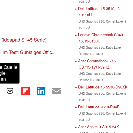
10810U
Dell Latitude 15 3510, i3-
10110U
UHD Graphics 620, Comet Lake i3-
10110U
Lenovo Chromebook C340-
E
(
Ideapad S145 Serie
)
15, i3-8130U
UHD Graphics 620, Kaby Lake
m Test: Günstiges Offic...
Refresh i3-8130U
Acer Chromebook 715
e Quelle
CB715-1WT-39HZ
gle
UHD Graphics 620, Kaby Lake
gen
Refresh i3-8130U
Dell Latitude 15 5510-D90XK
UHD Graphics 620, Comet Lake i5-
10310U
Dell Latitude 9510-P94F
UHD Graphics 620, Comet Lake i5-
10310U
Acer Aspire 3 A315-54K