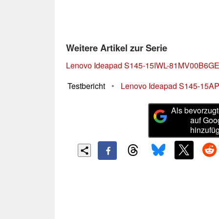
Weitere Artikel zur Serie
Lenovo Ideapad S145-15IWL-81MV00B6G
Testbericht
•
Lenovo Ideapad S145-15API i
Als bevorzugt
auf Goo
hinzufü