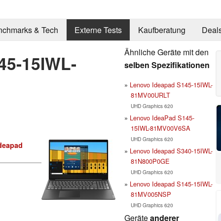
nchmarks & Tech
Externe Tests
Kaufberatung
Deal
Ähnliche Geräte mit den
45-15IWL-
selben Spezifikationen
Lenovo Ideapad S145-15IWL-
81MV00URLT
UHD Graphics 620
Lenovo IdeaPad S145-
15IWL-81MV00V6SA
UHD Graphics 620
deapad
Lenovo Ideapad S340-15IWL-
81N800P0GE
UHD Graphics 620
Lenovo Ideapad S145-15IWL-
81MV005NSP
UHD Graphics 620
Geräte
anderer