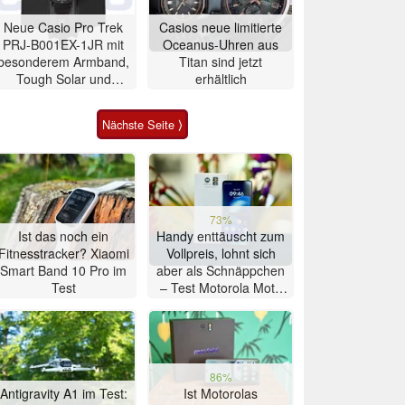
Neue Casio Pro Trek
Casios neue limitierte
PRJ-B001EX-1JR mit
Oceanus-Uhren aus
besonderem Armband,
Titan sind jetzt
Tough Solar und
erhältlich
Bluetooth erhältlich
Nächste Seite ⟩
73%
Ist das noch ein
Handy enttäuscht zum
Fitnesstracker? Xiaomi
Vollpreis, lohnt sich
Smart Band 10 Pro im
aber als Schnäppchen
Test
– Test Motorola Moto
G47 Smartphone
86%
Antigravity A1 im Test:
Ist Motorolas