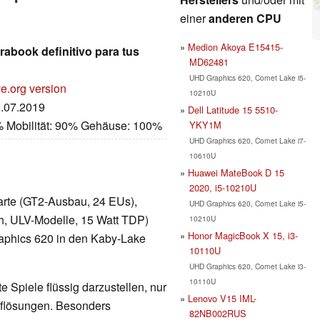
einer
anderen CPU
Medion Akoya E15415-
rabook definitivo para tus
MD62481
UHD Graphics 620, Comet Lake i5-
e.org version
10210U
5.07.2019
Dell Latitude 15 5510-
% Mobilität: 90% Gehäuse: 100%
YKY1M
UHD Graphics 620, Comet Lake i7-
10610U
Huawei MateBook D 15
2020, i5-10210U
kkarte (GT2-Ausbau, 24 EUs),
UHD Graphics 620, Comet Lake i5-
h, ULV-Modelle, 15 Watt TDP)
10210U
Honor MagicBook X 15, i3-
raphics 620 in den Kaby-Lake
10110U
UHD Graphics 620, Comet Lake i3-
10110U
 Spiele flüssig darzustellen, nur
Lenovo V15 IML-
Auflösungen. Besonders
82NB002RUS