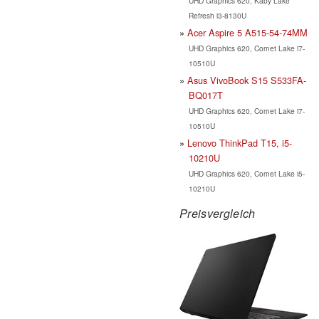
UHD Graphics 620, Kaby Lake
Refresh i3-8130U
Acer Aspire 5 A515-54-74MM
UHD Graphics 620, Comet Lake i7-
10510U
Asus VivoBook S15 S533FA-
BQ017T
UHD Graphics 620, Comet Lake i7-
10510U
Lenovo ThinkPad T15, i5-
10210U
UHD Graphics 620, Comet Lake i5-
10210U
Preisvergleich