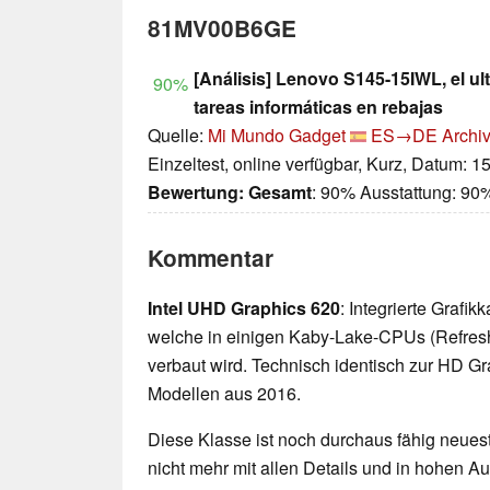
81MV00B6GE
[Análisis] Lenovo S145-15IWL, el ult
90%
tareas informáticas en rebajas
Quelle:
Mi Mundo Gadget
ES→DE
Archiv
Einzeltest, online verfügbar, Kurz, Datum: 1
Bewertung:
Gesamt
: 90% Ausstattung: 90
Kommentar
Intel UHD Graphics 620
: Integrierte Grafi
welche in einigen Kaby-Lake-CPUs (Refres
verbaut wird. Technisch identisch zur HD G
Modellen aus 2016.
Diese Klasse ist noch durchaus fähig neueste
nicht mehr mit allen Details und in hohen 