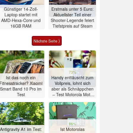
Günstiger 14-Zoll-
Erstmals unter 5 Euro:
Laptop startet mit
Aktuellster Teil einer
AMD-Hexa-Core und
Shooter-Legende feiert
16GB RAM
Tiefstpreis auf Steam
Nächste Seite ⟩
73%
Ist das noch ein
Handy enttäuscht zum
Fitnesstracker? Xiaomi
Vollpreis, lohnt sich
Smart Band 10 Pro im
aber als Schnäppchen
Test
– Test Motorola Moto
G47 Smartphone
86%
Antigravity A1 im Test:
Ist Motorolas