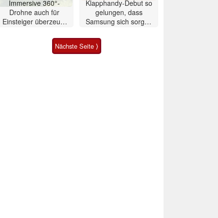
Immersive 360°-
Klapphandy-Debut so
Drohne auch für
gelungen, dass
Einsteiger überzeugt
Samsung sich sorgen
mit Einschränkungen
muss? – Razr Fold
Smartphone im Test
Nächste Seite ⟩