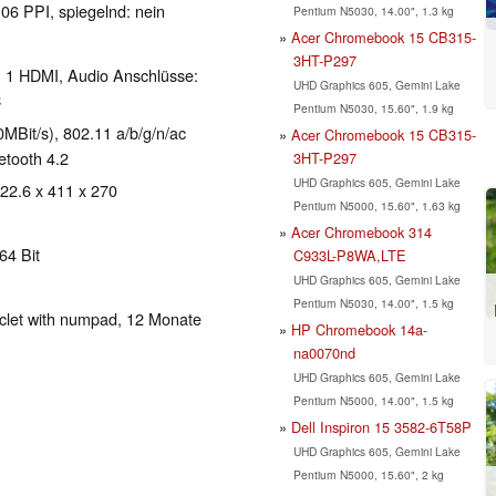
106 PPI, spiegelnd: nein
Pentium N5030, 14.00", 1.3 kg
Acer Chromebook 15 CB315-
3HT-P297
, 1 HDMI, Audio Anschlüsse:
UHD Graphics 605, Gemini Lake
C
Pentium N5030, 15.60", 1.9 kg
Bit/s), 802.11 a/b/g/n/ac
Acer Chromebook 15 CB315-
uetooth 4.2
3HT-P297
UHD Graphics 605, Gemini Lake
 22.6 x 411 x 270
Pentium N5000, 15.60", 1.63 kg
Acer Chromebook 314
64 Bit
C933L-P8WA,LTE
UHD Graphics 605, Gemini Lake
Pentium N5030, 14.00", 1.5 kg
iclet with numpad, 12 Monate
HP Chromebook 14a-
na0070nd
UHD Graphics 605, Gemini Lake
Pentium N5000, 14.00", 1.5 kg
Dell Inspiron 15 3582-6T58P
UHD Graphics 605, Gemini Lake
Pentium N5000, 15.60", 2 kg