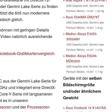
Acer Aspire 1 A114-32-P0K1
der Gemini-Lake-Serie zu finden
UHD Graphics 605, Gemini Lake
Pentium N5000, 14.00", 1.65 kg
stützt die 605 nun modernere
Asus X540MA-DM278T
jedoch gleich.
UHD Graphics 605, Gemini Lake
Pentium N5000, 15.60", 1.9 kg
 können mit geringen Details
Medion Akoya E4253-
d Video natürlich ausreichende
30024991
UHD Graphics 605, Gemini Lake
Pentium N5000, 14.00", 1.4 kg
Notebook-Grafikkartenvergleich
Medion Akoya E6246-
MD63200
UHD Graphics 605, Gemini Lake
Pentium N5000, 15.60", 1.7 kg
Geräte mit der
selben
 aus der Gemini-Lake-Serie für
Bildschirmgröße
 GHz und integriert eine DirectX-
und/oder ähnlichem
r Core-Y-Serie mit langsameren
Gewicht
bt es in unserem
essoren
und der
Prozessoren
Asus Vivobook 14 X1407AA