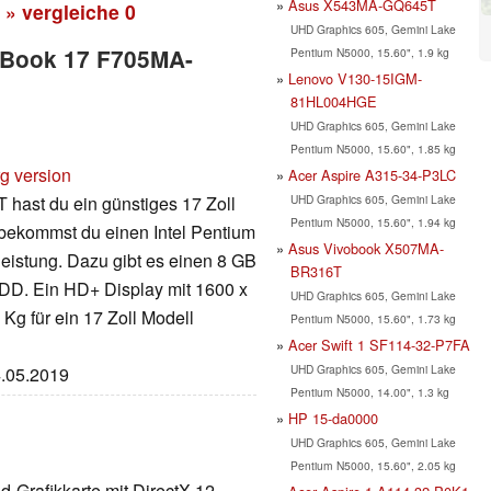
Asus X543MA-GQ645T
» vergleiche
0
UHD Graphics 605, Gemini Lake
voBook 17 F705MA-
Pentium N5000, 15.60", 1.9 kg
Lenovo V130-15IGM-
81HL004HGE
UHD Graphics 605, Gemini Lake
Pentium N5000, 15.60", 1.85 kg
rg version
Acer Aspire A315-34-P3LC
UHD Graphics 605, Gemini Lake
ast du ein günstiges 17 Zoll
Pentium N5000, 15.60", 1.94 kg
 bekommst du einen Intel Pentium
Asus Vivobook X507MA-
leistung. Dazu gibt es einen 8 GB
BR316T
DD. Ein HD+ Display mit 1600 x
UHD Graphics 605, Gemini Lake
 Kg für ein 17 Zoll Modell
Pentium N5000, 15.60", 1.73 kg
Acer Swift 1 SF114-32-P7FA
UHD Graphics 605, Gemini Lake
4.05.2019
Pentium N5000, 14.00", 1.3 kg
HP 15-da0000
UHD Graphics 605, Gemini Lake
Pentium N5000, 15.60", 2.05 kg
nd-Grafikkarte mit DirectX-12-