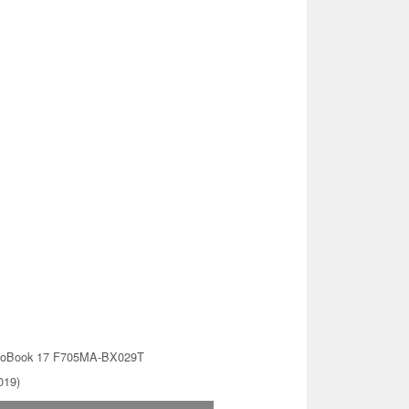
voBook 17 F705MA-BX029T
019)