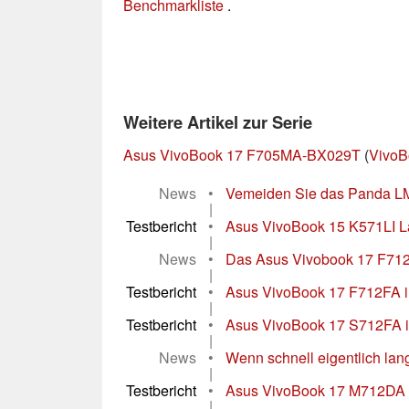
Benchmarkliste
.
Weitere Artikel zur Serie
Asus VivoBook 17 F705MA-BX029T
(
VivoB
News
•
Vemeiden Sie das Panda LM
|
Testbericht
•
Asus VivoBook 15 K571LI La
|
News
•
Das Asus Vivobook 17 F712F
|
Testbericht
•
Asus VivoBook 17 F712FA im 
|
Testbericht
•
Asus VivoBook 17 S712FA im 
|
News
•
Wenn schnell eigentlich lan
|
Testbericht
•
Asus VivoBook 17 M712DA Lap
|