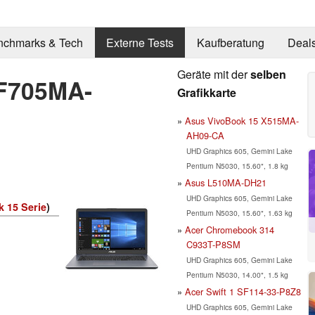
nchmarks & Tech
Externe Tests
Kaufberatung
Deal
Geräte mit der
selben
 F705MA-
Grafikkarte
Asus VivoBook 15 X515MA-
AH09-CA
UHD Graphics 605, Gemini Lake
Pentium N5030, 15.60", 1.8 kg
Asus L510MA-DH21
UHD Graphics 605, Gemini Lake
 15 Serie
)
Pentium N5030, 15.60", 1.63 kg
Acer Chromebook 314
C933T-P8SM
UHD Graphics 605, Gemini Lake
Pentium N5030, 14.00", 1.5 kg
Acer Swift 1 SF114-33-P8Z8
UHD Graphics 605, Gemini Lake