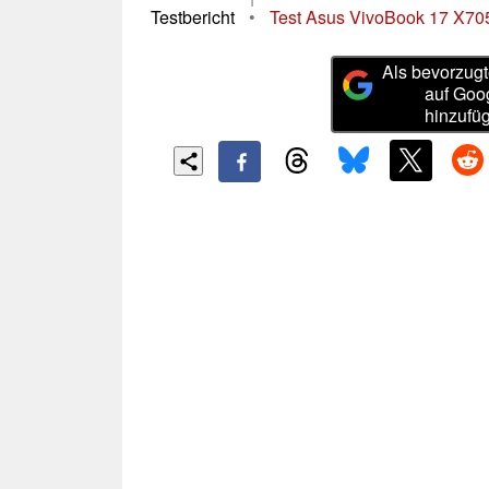
Testbericht
•
Test Asus VivoBook 17 X70
Als bevorzugt
auf Goo
hinzufü