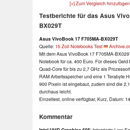
[+] Zum Vergleich hinzufügen
Testberichte für das Asus Vi
BX029T
Asus VivoBook 17 F705MA-BX029T
Quelle:
15 Zoll Notebooks Test
Archive.o
Mit dem Asus VivoBook 17 F705MA-BX029T h
Notebook für ca. 400 Euro. Für dieses Geld
Quad-Core für bis zu 2,7 GHz als Prozessor
RAM Arbeitsspeicher und eine 1 Terabyte H
900 Pixeln ist eingebaut, zudem sind die 2,1
durchaus leicht.
Einzeltest, online verfügbar, Kurz, Datum: 1
Kommentar
Intel UHD Graphics 605
: Integrierte Low-E