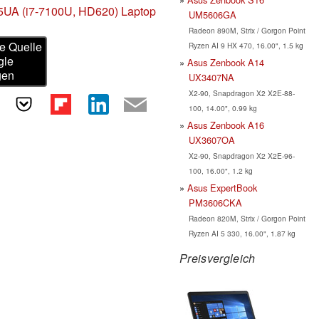
5UA (i7-7100U, HD620) Laptop
UM5606GA
Radeon 890M, Strix / Gorgon Point
e Quelle
Ryzen AI 9 HX 470, 16.00", 1.5 kg
gle
Asus Zenbook A14
gen
UX3407NA
X2-90, Snapdragon X2 X2E-88-
100, 14.00", 0.99 kg
Asus Zenbook A16
UX3607OA
X2-90, Snapdragon X2 X2E-96-
100, 16.00", 1.2 kg
Asus ExpertBook
PM3606CKA
Radeon 820M, Strix / Gorgon Point
Ryzen AI 5 330, 16.00", 1.87 kg
Preisvergleich