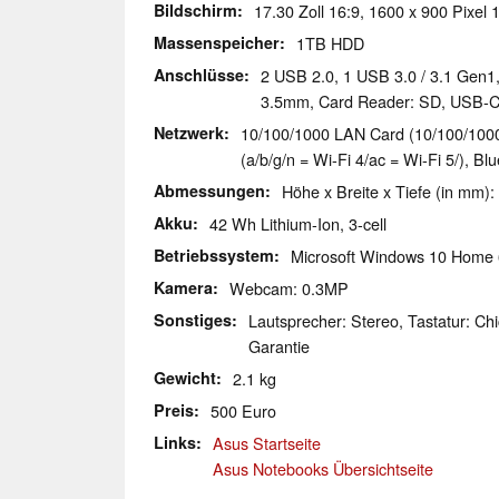
Bildschirm
17.30 Zoll 16:9, 1600 x 900 Pixel 
Massenspeicher
1TB HDD
Anschlüsse
2 USB 2.0, 1 USB 3.0 / 3.1 Gen1
3.5mm, Card Reader: SD, USB-
Netzwerk
10/100/1000 LAN Card (10/100/1000M
(a/b/g/n = Wi-Fi 4/ac = Wi-Fi 5/), Bl
Abmessungen
Höhe x Breite x Tiefe (in mm):
Akku
42 Wh Lithium-Ion, 3-cell
Betriebssystem
Microsoft Windows 10 Home 
Kamera
Webcam: 0.3MP
Sonstiges
Lautsprecher: Stereo, Tastatur: Ch
Garantie
Gewicht
2.1 kg
Preis
500 Euro
Links
Asus Startseite
Asus Notebooks Übersichtseite