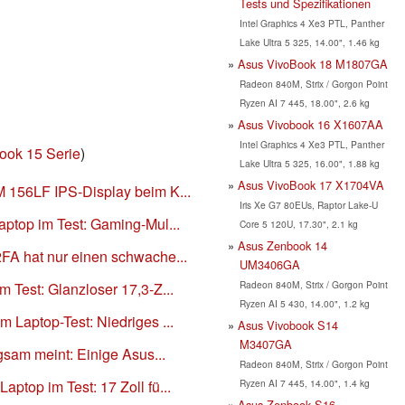
Tests und Spezifikationen
Intel Graphics 4 Xe3 PTL, Panther
Lake Ultra 5 325, 14.00", 1.46 kg
Asus VivoBook 18 M1807GA
Radeon 840M, Strix / Gorgon Point
Ryzen AI 7 445, 18.00", 2.6 kg
Asus Vivobook 16 X1607AA
Intel Graphics 4 Xe3 PTL, Panther
ook 15 Serie
)
Lake Ultra 5 325, 16.00", 1.88 kg
Asus VivoBook 17 X1704VA
 156LF IPS-Display beim K...
Iris Xe G7 80EUs, Raptor Lake-U
ptop im Test: Gaming-Mul...
Core 5 120U, 17.30", 2.1 kg
Asus Zenbook 14
A hat nur einen schwache...
UM3406GA
Radeon 840M, Strix / Gorgon Point
Test: Glanzloser 17,3-Z...
Ryzen AI 5 430, 14.00", 1.2 kg
Laptop-Test: Niedriges ...
Asus Vivobook S14
M3407GA
gsam meint: Einige Asus...
Radeon 840M, Strix / Gorgon Point
Ryzen AI 7 445, 14.00", 1.4 kg
top im Test: 17 Zoll fü...
Asus Zenbook S16