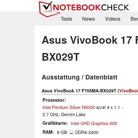
Tests
News
Videos
Be
Asus VivoBook 17
BX029T
Ausstattung / Datenblatt
Asus VivoBook 17 F705MA-BX029T (
VivoBook
Prozessor
Intel Pentium Silver N5000
4c/4t 4 x 1.1 -
2.7 GHz, Gemini Lake
Grafikkarte
Intel UHD Graphics 605
RAM
8 GB
, DDR4-2400