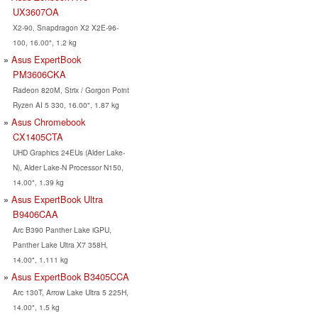
UX3607OA
X2-90, Snapdragon X2 X2E-96-
100, 16.00", 1.2 kg
Asus ExpertBook
PM3606CKA
Radeon 820M, Strix / Gorgon Point
Ryzen AI 5 330, 16.00", 1.87 kg
Asus Chromebook
CX1405CTA
UHD Graphics 24EUs (Alder Lake-
N), Alder Lake-N Processor N150,
14.00", 1.39 kg
Asus ExpertBook Ultra
B9406CAA
Arc B390 Panther Lake iGPU,
Panther Lake Ultra X7 358H,
14.00", 1.111 kg
Asus ExpertBook B3405CCA
Arc 130T, Arrow Lake Ultra 5 225H,
14.00", 1.5 kg