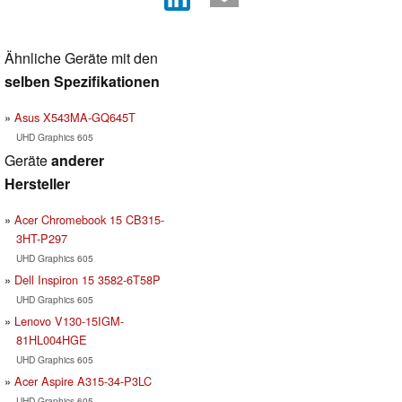
Ähnliche Geräte mit den
selben Spezifikationen
Asus X543MA-GQ645T
UHD Graphics 605
Geräte
anderer
Hersteller
Acer Chromebook 15 CB315-
3HT-P297
UHD Graphics 605
Dell Inspiron 15 3582-6T58P
UHD Graphics 605
Lenovo V130-15IGM-
81HL004HGE
UHD Graphics 605
Acer Aspire A315-34-P3LC
UHD Graphics 605