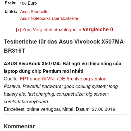
Preis
400 Euro
Links
Asus Startseite
Asus Notebooks Übersichtseite
» vergleiche
0
[+] Zum Vergleich hinzufügen
Testberichte für das Asus Vivobook X507MA-
BR316T
ASUS VivoBook X507MA: Bất ngờ với hiệu năng của
laptop dùng chip Pentium mới nhất!
Quelle:
FPT shop
VN→DE
Archive.org version
Positive: Powerful hardware; good cooling system; long
battery life; fast charging; compact size; big screen;
comfortable keyboard.
Einzeltest, online verfügbar, Mittel, Datum: 27.06.2019
Kommentar