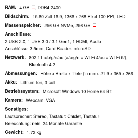
RAM
4 GB
, DDR4-2400
Bildschirm
15.60 Zoll 16:9, 1366 x 768 Pixel 100 PPI, LED
Massenspeicher
256 GB NVMe, 256 GB
Anschlüsse
2 USB 2.0, 1 USB 3.0 / 3.1 Gen1, 1 HDMI, Audio
Anschlüsse: 3.5mm, Card Reader: microSD
Netzwerk
802.11 a/b/g/n/ac (a/b/g/n = Wi-Fi 4/ac = Wi-Fi 5/),
Bluetooth 4.2
Abmessungen
Höhe x Breite x Tiefe (in mm): 21.9 x 365 x 266
Akku
Lithium-Ion, 3-cell
Betriebssystem
Microsoft Windows 10 Home 64 Bit
Kamera
Webcam: VGA
Sonstiges
Lautsprecher: Stereo, Tastatur: Chiclet, Tastatur-
Beleuchtung: nein, 24 Monate Garantie
Gewicht
1.73 kg