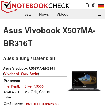
Tests
News
Videos
...
Benchmarks & Tech
Externe Tests
Asus Vivobook X507MA-
Kaufberatung
Deals
Suche
Jobs
BR316T
Forum
Ausstattung / Datenblatt
Asus Vivobook X507MA-BR316T
(
Vivobook X507 Serie
)
Prozessor
Intel Pentium Silver N5000
4c/4t 4 x 1.1 - 2.7 GHz, Gemini
Lake
Grafikkarte
Intel UHD Graphics 605