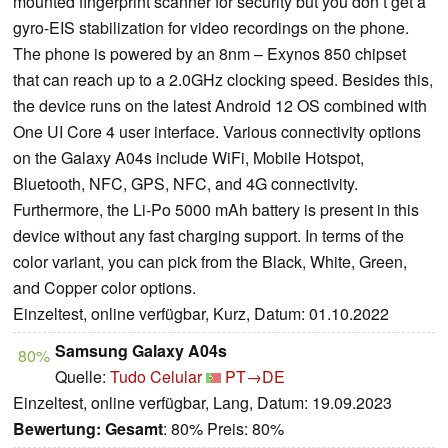
mounted fingerprint scanner for security but you don’t get a
gyro-EIS stabilization for video recordings on the phone.
The phone is powered by an 8nm – Exynos 850 chipset
that can reach up to a 2.0GHz clocking speed. Besides this,
the device runs on the latest Android 12 OS combined with
One UI Core 4 user interface. Various connectivity options
on the Galaxy A04s include WiFi, Mobile Hotspot,
Bluetooth, NFC, GPS, NFC, and 4G connectivity.
Furthermore, the Li-Po 5000 mAh battery is present in this
device without any fast charging support. In terms of the
color variant, you can pick from the Black, White, Green,
and Copper color options.
Einzeltest, online verfügbar, Kurz, Datum: 01.10.2022
Samsung Galaxy A04s
80%
Quelle:
Tudo Celular
PT→DE
Einzeltest, online verfügbar, Lang, Datum: 19.09.2023
Bewertung:
Gesamt
: 80% Preis: 80%