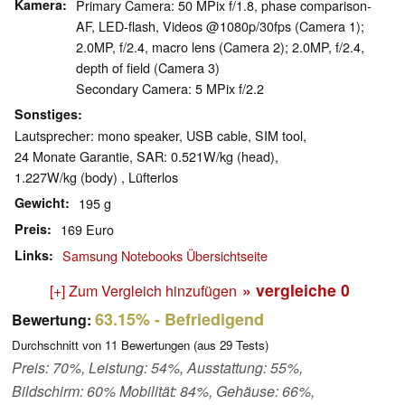
Kamera
Primary Camera: 50 MPix f/​1.8, phase comparison-
AF, LED-flash, Videos @1080p/​30fps (Camera 1);
2.0MP, f/​2.4, macro lens (Camera 2); 2.0MP, f/​2.4,
depth of field (Camera 3)
Secondary Camera: 5 MPix f/​2.2
Sonstiges
Lautsprecher: mono speaker, USB cable, SIM tool,
24 Monate Garantie, SAR: 0.521W/​kg (head),
1.227W/​kg (body) , Lüfterlos
Gewicht
195 g
Preis
169 Euro
Links
Samsung Notebooks Übersichtseite
» vergleiche
0
[+] Zum Vergleich hinzufügen
63.15%
- Befriedigend
Bewertung:
Durchschnitt von
11
Bewertungen (aus
29
Tests)
Preis: 70%, Leistung: 54%, Ausstattung: 55%,
Bildschirm: 60% Mobilität: 84%, Gehäuse: 66%,