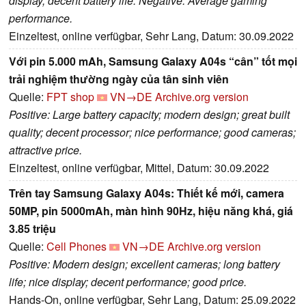
display; decent battery life. Negative: Average gaming
performance.
Einzeltest, online verfügbar, Sehr Lang, Datum: 30.09.2022
Với pin 5.000 mAh, Samsung Galaxy A04s “cân” tốt mọi
trải nghiệm thường ngày của tân sinh viên
Quelle:
FPT shop
VN→DE
Archive.org version
Positive: Large battery capacity; modern design; great built
quality; decent processor; nice performance; good cameras;
attractive price.
Einzeltest, online verfügbar, Mittel, Datum: 30.09.2022
Trên tay Samsung Galaxy A04s: Thiết kế mới, camera
50MP, pin 5000mAh, màn hình 90Hz, hiệu năng khá, giá
3.85 triệu
Quelle:
Cell Phones
VN→DE
Archive.org version
Positive: Modern design; excellent cameras; long battery
life; nice display; decent performance; good price.
Hands-On, online verfügbar, Sehr Lang, Datum: 25.09.2022