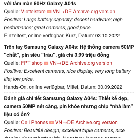
với tấm màn 90Hz Galaxy A04s
Quelle:
Viettelstore
VN→DE
Archive.org version
Positive: Large battery capacity; decent hardware; high
performance; great cameras; good price.
Einzeltest, online verfügbar, Kurz, Datum: 03.10.2022
Trên tay Samsung Galaxy A04s: Hệ thống camera 50MP
"chất", pin siêu "trâu", giá chỉ 3.99 triệu đồng
Quelle:
FPT shop
VN→DE
Archive.org version
Positive: Excellent cameras; nice display; very long battery
life; low price.
Hands-On, online verfügbar, Mittel, Datum: 30.09.2022
Đánh giá chi tiết Samsung Galaxy A04s: Thiết kế đẹp,
camera 50MP nét căng, pin khỏe nhưng chip “nhà làm”
liệu có ổn?
Quelle:
Cell Phones
VN→DE
Archive.org version
Positive: Beautiful design; excellent triple cameras; nice