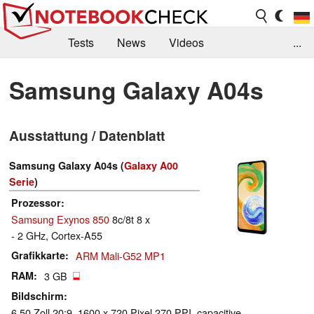
Tests
News
Videos
...
Benchmarks & Tech
Externe Tests
Samsung Galaxy A04s
Kaufberatung
Deals
Suche
Jobs
Ausstattung / Datenblatt
Forum
Samsung Galaxy A04s (
Galaxy A00
Serie
)
Prozessor
Samsung Exynos 850
8c/8t 8 x
- 2 GHz, Cortex-A55
Grafikkarte
ARM Mali-G52 MP1
RAM
3 GB
Bildschirm
6.50 Zoll 20:9, 1600 x 720 Pixel 270 PPI, capacitive