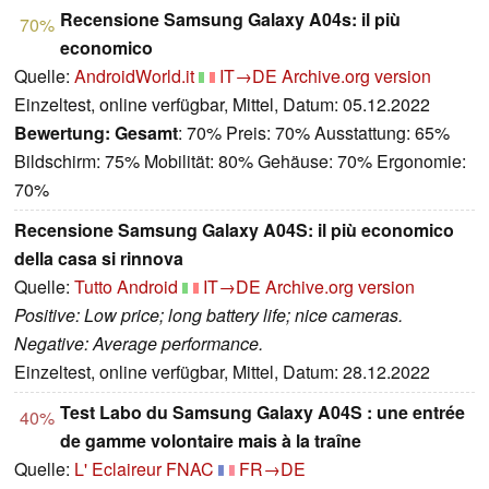
Recensione Samsung Galaxy A04s: il più
70%
economico
Quelle:
AndroidWorld.it
IT→DE
Archive.org version
Einzeltest, online verfügbar, Mittel, Datum: 05.12.2022
Bewertung:
Gesamt
: 70% Preis: 70% Ausstattung: 65%
Bildschirm: 75% Mobilität: 80% Gehäuse: 70% Ergonomie:
70%
Recensione Samsung Galaxy A04S: il più economico
della casa si rinnova
Quelle:
Tutto Android
IT→DE
Archive.org version
Positive: Low price; long battery life; nice cameras.
Negative: Average performance.
Einzeltest, online verfügbar, Mittel, Datum: 28.12.2022
Test Labo du Samsung Galaxy A04S : une entrée
40%
de gamme volontaire mais à la traîne
Quelle:
L' Eclaireur FNAC
FR→DE