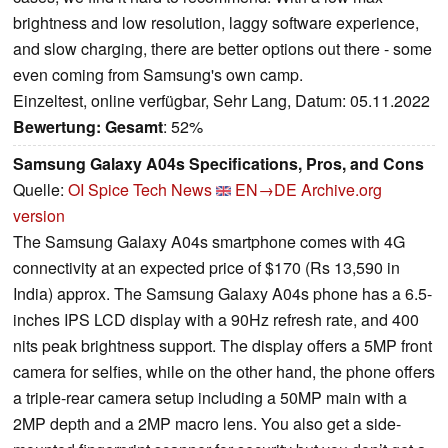
brightness and low resolution, laggy software experience,
and slow charging, there are better options out there - some
even coming from Samsung's own camp.
Einzeltest, online verfügbar, Sehr Lang, Datum: 05.11.2022
Bewertung:
Gesamt
: 52%
Samsung Galaxy A04s Specifications, Pros, and Cons
Quelle:
OI Spice Tech News
EN→DE
Archive.org
version
The Samsung Galaxy A04s smartphone comes with 4G
connectivity at an expected price of $170 (Rs 13,590 in
India) approx. The Samsung Galaxy A04s phone has a 6.5-
inches IPS LCD display with a 90Hz refresh rate, and 400
nits peak brightness support. The display offers a 5MP front
camera for selfies, while on the other hand, the phone offers
a triple-rear camera setup including a 50MP main with a
2MP depth and a 2MP macro lens. You also get a side-