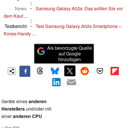
|
News
•
Samsung Galaxy A02s: Das sollten Sie vor
dem Kauf ...
|
Testbericht
•
Test Samsung Galaxy A02s Smartphone –
Korea-Handy ...
Als bevorzugte Quelle
auf Google
hinzufügen
Geräte eines
anderen
Herstellers
und/oder mit
einer
anderen CPU
Vivo Y04