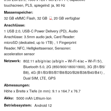
touchscreen, PLS, spiegelnd: ja, 90 Hz
Massenspeicher
32 GB eMMC Flash, 32 GB
, 20 GB verfügbar
Anschlüsse
1 USB 2.0, USB-C Power Delivery (PD), Audio
Anschlüsse: 3.5mm audio jack, Card Reader:
microSD (dedcated, up to 1TB) , 1 Fingerprint
Reader, NFC, Helligkeitssensor, Sensoren:
acceleration sensor
Netzwerk
802.11 a/b/g/n/ac (a/b/g/n = Wi-Fi 4/ac = Wi-Fi 5/),
Bluetooth 5.0, 2G (850/​900/​1800/​1900), 3G (B1/​B5/​
B8), 4G (B1/​B3/​B5/​B7/​B8/​B20/​B28/​B38/​B40/​B41) ,
Dual SIM, LTE, GPS
Abmessungen
Höhe x Breite x Tiefe (in mm): 9.1 x 164.7 x 76.7
Akku
5000 mAh Lithium-Ion
Betriebssystem
Android 12