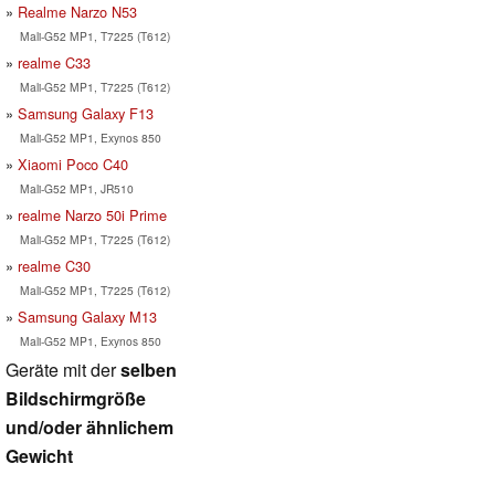
Realme Narzo N53
Mali-G52 MP1, T7225 (T612)
realme C33
Mali-G52 MP1, T7225 (T612)
Samsung Galaxy F13
Mali-G52 MP1, Exynos 850
Xiaomi Poco C40
Mali-G52 MP1, JR510
realme Narzo 50i Prime
Mali-G52 MP1, T7225 (T612)
realme C30
Mali-G52 MP1, T7225 (T612)
Samsung Galaxy M13
Mali-G52 MP1, Exynos 850
Geräte mit der
selben
Bildschirmgröße
und/oder ähnlichem
Gewicht