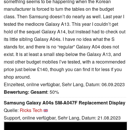
something seems to be happening when the Korean
manufacturer is forced to turn the tables on the budget
class. Then Samsung doesn’t do nearly as well. Last year I
tested the mediocre Galaxy A13. This year I couldn’t get
hold of the sequel Galaxy A14, but instead had to check out
its little sibling Galaxy A04s. I have no idea what the S
stands for, and there is no “regular” Galaxy A04 does not
exist. It is at least a small step below the Galaxy A13, and
most other budget mobiles I’ve tested, with a recommended
price just below £140, though you can find it for less if you
shop around.
Einzeltest, online verfügbar, Sehr Lang, Datum: 06.09.2023
Bewertung:
Gesamt
: 50%
Samsung Galaxy A04s SM-A047F Replacement Display
Quelle:
Ricks Tech
Support, online verfügbar, Sehr Lang, Datum: 21.08.2023