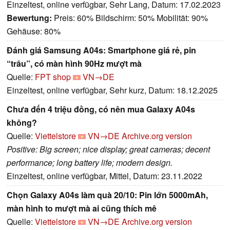
Einzeltest, online verfügbar, Sehr Lang, Datum: 17.02.2023
Bewertung:
Preis: 60% Bildschirm: 50% Mobilität: 90%
Gehäuse: 80%
Đánh giá Samsung A04s: Smartphone giá rẻ, pin
“trâu”, có màn hình 90Hz mượt mà
Quelle:
FPT shop
VN→DE
Einzeltest, online verfügbar, Sehr kurz, Datum: 18.12.2025
Chưa đến 4 triệu đồng, có nên mua Galaxy A04s
không?
Quelle:
Viettelstore
VN→DE
Archive.org version
Positive: Big screen; nice display; great cameras; decent
performance; long battery life; modern design.
Einzeltest, online verfügbar, Mittel, Datum: 23.11.2022
Chọn Galaxy A04s làm quà 20/10: Pin lớn 5000mAh,
màn hình to mượt mà ai cũng thích mê
Quelle:
Viettelstore
VN→DE
Archive.org version