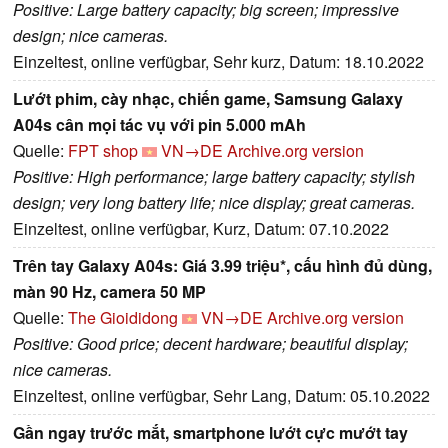
Positive: Large battery capacity; big screen; impressive
design; nice cameras.
Einzeltest, online verfügbar, Sehr kurz, Datum: 18.10.2022
Lướt phim, cày nhạc, chiến game, Samsung Galaxy
A04s cân mọi tác vụ với pin 5.000 mAh
Quelle:
FPT shop
VN→DE
Archive.org version
Positive: High performance; large battery capacity; stylish
design; very long battery life; nice display; great cameras.
Einzeltest, online verfügbar, Kurz, Datum: 07.10.2022
Trên tay Galaxy A04s: Giá 3.99 triệu*, cấu hình đủ dùng,
màn 90 Hz, camera 50 MP
Quelle:
The Gioididong
VN→DE
Archive.org version
Positive: Good price; decent hardware; beautiful display;
nice cameras.
Einzeltest, online verfügbar, Sehr Lang, Datum: 05.10.2022
Gần ngay trước mắt, smartphone lướt cực mướt tay