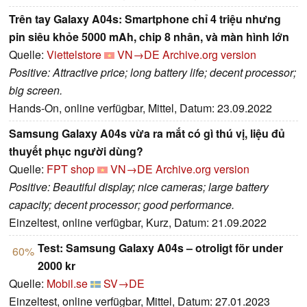
Trên tay Galaxy A04s: Smartphone chỉ 4 triệu nhưng
pin siêu khỏe 5000 mAh, chip 8 nhân, và màn hình lớn
Quelle:
Viettelstore
VN→DE
Archive.org version
Positive: Attractive price; long battery life; decent processor;
big screen.
Hands-On, online verfügbar, Mittel, Datum: 23.09.2022
Samsung Galaxy A04s vừa ra mắt có gì thú vị, liệu đủ
thuyết phục người dùng?
Quelle:
FPT shop
VN→DE
Archive.org version
Positive: Beautiful display; nice cameras; large battery
capacity; decent processor; good performance.
Einzeltest, online verfügbar, Kurz, Datum: 21.09.2022
Test: Samsung Galaxy A04s – otroligt för under
60%
2000 kr
Quelle:
Mobil.se
SV→DE
Einzeltest, online verfügbar, Mittel, Datum: 27.01.2023