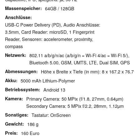
Massenspeicher
64GB / 128GB
Anschlüsse
USB-C Power Delivery (PD), Audio Anschlüsse:
3.5mm, Card Reader: microSD, 1 Fingerprint
Reader, Sensoren: accelerometer, proximity,
compass
Netzwerk
802.11 a/b/g/n/ac (a/b/g/n = Wi-Fi 4/ac = Wi-Fi 5/),
Bluetooth 5.00, GSM, UMTS, LTE, Dual SIM, GPS
Abmessungen
Höhe x Breite x Tiefe (in mm): 8 x 167.2 x 76.7
Akku
5000 mAh Lithium-Polymer
Betriebssystem
Android 13
Kamera
Primary Camera: 50 MPix (f/1.8, 27mm, 0.64µm)
Secondary Camera: 5 MPix f/2.2, 28mm, 1.12µm
Sonstiges
Tastatur: OnScreen
Gewicht
186 g
Preis
160 Euro