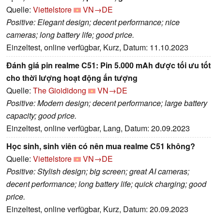
Quelle:
Viettelstore
VN→DE
Positive: Elegant design; decent performance; nice
cameras; long battery life; good price.
Einzeltest, online verfügbar, Kurz, Datum: 11.10.2023
Đánh giá pin realme C51: Pin 5.000 mAh được tối ưu tốt
cho thời lượng hoạt động ấn tượng
Quelle:
The Gioididong
VN→DE
Positive: Modern design; decent performance; large battery
capacity; good price.
Einzeltest, online verfügbar, Lang, Datum: 20.09.2023
Học sinh, sinh viên có nên mua realme C51 không?
Quelle:
Viettelstore
VN→DE
Positive: Stylish design; big screen; great AI cameras;
decent performance; long battery life; quick charging; good
price.
Einzeltest, online verfügbar, Kurz, Datum: 20.09.2023