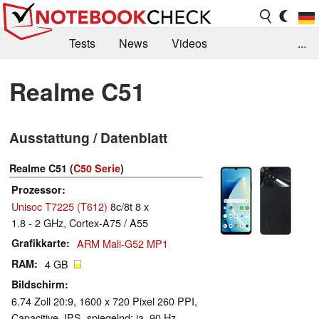
Tests
News
Videos
...
Benchmarks & Tech
Externe Tests
Realme C51
Kaufberatung
Deals
Suche
Jobs
Ausstattung / Datenblatt
Forum
Realme C51 (
C50 Serie
)
Prozessor
Unisoc T7225 (T612)
8c/8t 8 x
1.8 - 2 GHz, Cortex-A75 / A55
Grafikkarte
ARM Mali-G52 MP1
RAM
4 GB
Bildschirm
6.74 Zoll 20:9, 1600 x 720 Pixel 260 PPI,
Capacitive, IPS, spiegelnd: ja, 90 Hz