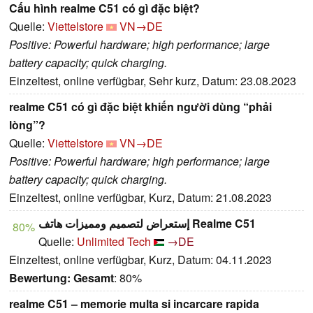
Cấu hình realme C51 có gì đặc biệt?
Quelle:
Viettelstore
VN→DE
Positive: Powerful hardware; high performance; large
battery capacity; quick charging.
Einzeltest, online verfügbar, Sehr kurz, Datum: 23.08.2023
realme C51 có gì đặc biệt khiến người dùng “phải
lòng”?
Quelle:
Viettelstore
VN→DE
Positive: Powerful hardware; high performance; large
battery capacity; quick charging.
Einzeltest, online verfügbar, Kurz, Datum: 21.08.2023
إستعراض لتصميم ومميزات هاتف Realme C51
80%
Quelle:
Unlimited Tech
→DE
Einzeltest, online verfügbar, Kurz, Datum: 04.11.2023
Bewertung:
Gesamt
: 80%
realme C51 – memorie multa si incarcare rapida