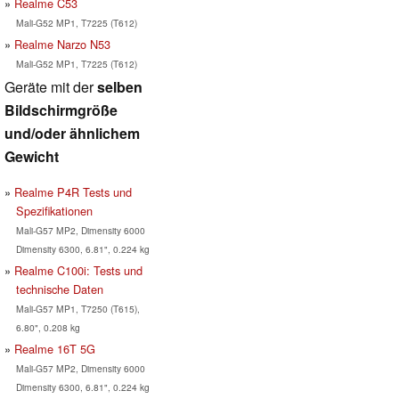
Realme C53
Mali-G52 MP1, T7225 (T612)
Realme Narzo N53
Mali-G52 MP1, T7225 (T612)
Geräte mit der
selben
Bildschirmgröße
und/oder ähnlichem
Gewicht
Realme P4R Tests und
Spezifikationen
Mali-G57 MP2, Dimensity 6000
Dimensity 6300, 6.81", 0.224 kg
Realme C100i: Tests und
technische Daten
Mali-G57 MP1, T7250 (T615),
6.80", 0.208 kg
Realme 16T 5G
Mali-G57 MP2, Dimensity 6000
Dimensity 6300, 6.81", 0.224 kg