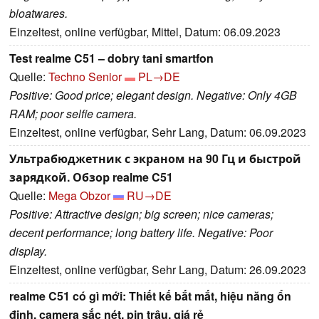
bloatwares.
Einzeltest, online verfügbar, Mittel, Datum: 06.09.2023
Test realme C51 – dobry tani smartfon
Quelle:
Techno Senior
PL→DE
Positive: Good price; elegant design. Negative: Only 4GB
RAM; poor selfie camera.
Einzeltest, online verfügbar, Sehr Lang, Datum: 06.09.2023
Ультрабюджетник с экраном на 90 Гц и быстрой
зарядкой. Обзор realme C51
Quelle:
Mega Obzor
RU→DE
Positive: Attractive design; big screen; nice cameras;
decent performance; long battery life. Negative: Poor
display.
Einzeltest, online verfügbar, Sehr Lang, Datum: 26.09.2023
realme C51 có gì mới: Thiết kế bắt mắt, hiệu năng ổn
định, camera sắc nét, pin trâu, giá rẻ