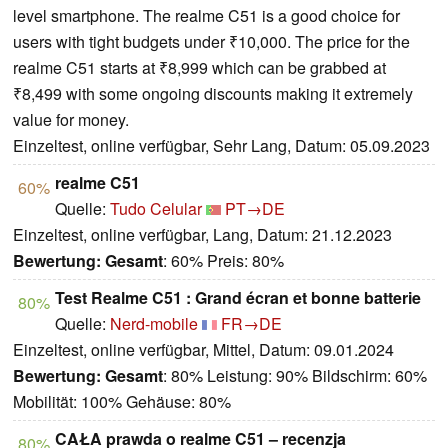
level smartphone. The realme C51 is a good choice for
users with tight budgets under ₹10,000. The price for the
realme C51 starts at ₹8,999 which can be grabbed at
₹8,499 with some ongoing discounts making it extremely
value for money.
Einzeltest, online verfügbar, Sehr Lang, Datum: 05.09.2023
realme C51
60%
Quelle:
Tudo Celular
PT→DE
Einzeltest, online verfügbar, Lang, Datum: 21.12.2023
Bewertung:
Gesamt
: 60% Preis: 80%
Test Realme C51 : Grand écran et bonne batterie
80%
Quelle:
Nerd-mobile
FR→DE
Einzeltest, online verfügbar, Mittel, Datum: 09.01.2024
Bewertung:
Gesamt
: 80% Leistung: 90% Bildschirm: 60%
Mobilität: 100% Gehäuse: 80%
CAŁA prawda o realme C51 – recenzja
80%