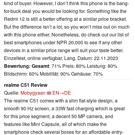
kind of buyer. However, I don’t think this phone is the bang-
for-buck deal you would be looking for. Something like the
Redmi 12 is still a better offering at a similar price bracket.
But the difference isn’t a lot, so you won’t miss out on much
with this phone either. Nonetheless, do check out our list of
best smartphones under NPR 20,000 to see if any other
devices in a similar price range will suit your taste better.
Einzeltest, online verfügbar, Lang, Datum: 22.11.2023
Bewertung:
Gesamt
: 71% Preis: 80% Leistung: 80%
Bildschirm: 60% Mobilität: 90% Gehäuse: 70%
realme C51 Review
Quelle:
Mobygyaan
EN→DE
The realme C51 comes with a slim flat-style design, a
smooth 90 Hz screen, a 33W fast charging which is great
for this price segment, a decent 50 MP camera, and
features like Mini Capsule, all of which make the
smartphone check several boxes for an affordable entry-