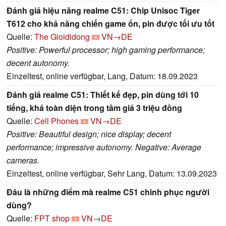
Đánh giá hiệu năng realme C51: Chip Unisoc Tiger
T612 cho khả năng chiến game ổn, pin được tối ưu tốt
Quelle:
The Gioididong
VN→DE
Positive: Powerful processor; high gaming performance;
decent autonomy.
Einzeltest, online verfügbar, Lang, Datum: 18.09.2023
Đánh giá realme C51: Thiết kế đẹp, pin dùng tới 10
tiếng, khá toàn diện trong tầm giá 3 triệu đồng
Quelle:
Cell Phones
VN→DE
Positive: Beautiful design; nice display; decent
performance; impressive autonomy. Negative: Average
cameras.
Einzeltest, online verfügbar, Sehr Lang, Datum: 13.09.2023
Đâu là những điểm mà realme C51 chinh phục người
dùng?
Quelle:
FPT shop
VN→DE