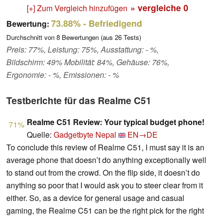
» vergleiche
0
[+] Zum Vergleich hinzufügen
73.88%
- Befriedigend
Bewertung:
Durchschnitt von
8
Bewertungen (aus
26
Tests)
Preis: 77%, Leistung: 75%, Ausstattung: - %,
Bildschirm: 49% Mobilität: 84%, Gehäuse: 76%,
Ergonomie: - %, Emissionen: - %
Testberichte für das Realme C51
Realme C51 Review: Your typical budget phone!
71%
Quelle:
Gadgetbyte Nepal
EN→DE
To conclude this review of Realme C51, I must say it is an
average phone that doesn’t do anything exceptionally well
to stand out from the crowd. On the flip side, it doesn’t do
anything so poor that I would ask you to steer clear from it
either. So, as a device for general usage and casual
gaming, the Realme C51 can be the right pick for the right