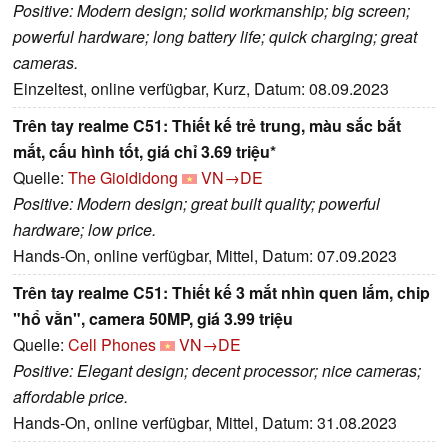
Positive: Modern design; solid workmanship; big screen;
powerful hardware; long battery life; quick charging; great
cameras.
Einzeltest, online verfügbar, Kurz, Datum: 08.09.2023
Trên tay realme C51: Thiết kế trẻ trung, màu sắc bắt
mắt, cấu hình tốt, giá chỉ 3.69 triệu*
Quelle:
The Gioididong
VN→DE
Positive: Modern design; great built quality; powerful
hardware; low price.
Hands-On, online verfügbar, Mittel, Datum: 07.09.2023
Trên tay realme C51: Thiết kế 3 mắt nhìn quen lắm, chip
"hổ vằn", camera 50MP, giá 3.99 triệu
Quelle:
Cell Phones
VN→DE
Positive: Elegant design; decent processor; nice cameras;
affordable price.
Hands-On, online verfügbar, Mittel, Datum: 31.08.2023