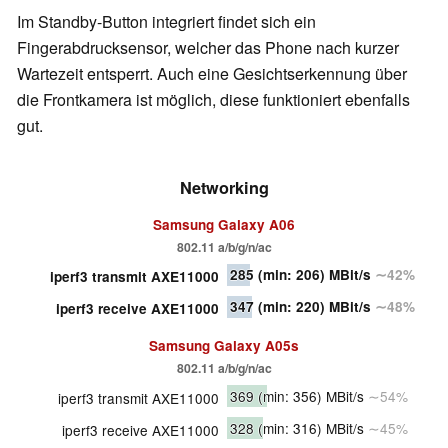
Im Standby-Button integriert findet sich ein
Fingerabdrucksensor, welcher das Phone nach kurzer
Wartezeit entsperrt. Auch eine Gesichtserkennung über
die Frontkamera ist möglich, diese funktioniert ebenfalls
gut.
Networking
Samsung Galaxy A06
802.11 a/b/g/n/ac
285
(min: 206)
MBit/s
∼42%
iperf3 transmit AXE11000
347
(min: 220)
MBit/s
∼48%
iperf3 receive AXE11000
Samsung Galaxy A05s
802.11 a/b/g/n/ac
369
(min: 356)
MBit/s
∼54%
iperf3 transmit AXE11000
328
(min: 316)
MBit/s
∼45%
iperf3 receive AXE11000