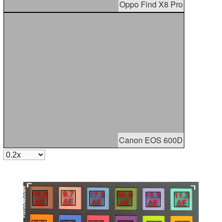
Oppo Find X8 Pro
Canon EOS 600D
16.5
9.7
17.3
20.9
15.5
11.3
∆E
∆E
∆E
∆E
∆E
∆E