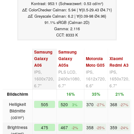
Kontrast: 953:1 (Schwarzwert: 0.53 cd/m²)
ΔE ColorChecker Calman: 5.94 | ∀{0.5-29.43 Ø4.71}
ΔE Greyscale Calman: 6.2 | ∀{0.09-98 Ø4.96}
91.1% sRGB (Calman 2D)
Gamma: 2.116
CCT: 8333 K
Samsung
Samsung
Galaxy
Galaxy
Motorola
Xiaomi
A06
A05s
Moto G05
Redmi A3
IPS,
PLS LCD,
IPS,
IPS,
1600x720,
2400x1080,
1612x720,
1650x720,
6.7"
6.7"
6.6"
6.7"
Bildschirm
16%
35%
21%
Helligkeit
505
520
370
368
3%
-27%
-27%
Bildmitte
(cd/m²)
Brightness
475
467
358
359
-2%
-25%
-24%
(cd/m²)