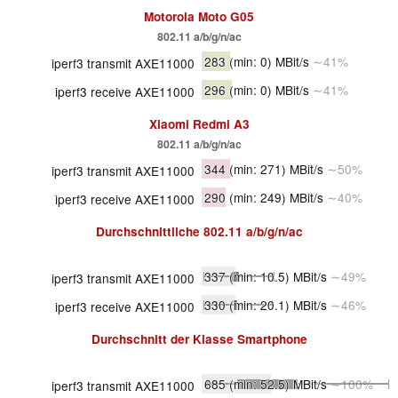
Motorola Moto G05
802.11 a/b/g/n/ac
283
(min: 0)
MBit/s
∼41%
iperf3 transmit AXE11000
296
(min: 0)
MBit/s
∼41%
iperf3 receive AXE11000
Xiaomi Redmi A3
802.11 a/b/g/n/ac
344
(min: 271)
MBit/s
∼50%
iperf3 transmit AXE11000
290
(min: 249)
MBit/s
∼40%
iperf3 receive AXE11000
Durchschnittliche
802.11 a/b/g/n/ac
337
(min: 10.5)
MBit/s
∼49%
iperf3 transmit AXE11000
330
(min: 20.1)
MBit/s
∼46%
iperf3 receive AXE11000
Durchschnitt der Klasse
Smartphone
685
(min: 52.5)
MBit/s
∼100%
iperf3 transmit AXE11000