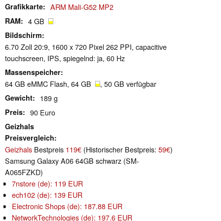
Grafikkarte
ARM Mali-G52 MP2
RAM
4 GB
Bildschirm
6.70 Zoll 20:9, 1600 x 720 Pixel 262 PPI, capacitive
touchscreen, IPS, spiegelnd: ja, 60 Hz
Massenspeicher
64 GB eMMC Flash, 64 GB
, 50 GB verfügbar
Gewicht
189 g
Preis
90 Euro
Geizhals
Preisvergleich
Geizhals
Bestpreis
119€
(Historischer Bestpreis:
59€
)
Samsung Galaxy A06 64GB schwarz (SM-
A065FZKD)
7nstore (de): 119 EUR
ech102 (de): 139 EUR
Electronic Shops (de): 187.88 EUR
NetworkTechnologies (de): 197.6 EUR