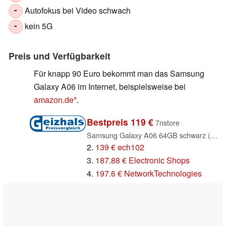
Autofokus bei Video schwach
-
kein 5G
-
Preis und Verfügbarkeit
Für knapp 90 Euro bekommt man das Samsung
Galaxy A06 im Internet, beispielsweise bei
amazon.de
.
Bestpreis 119 €
7nstore
Samsung Galaxy A06 64GB schwarz (SM-A065FZKD)
2.
139 € ech102
3.
187.88 € Electronic Shops
4.
197.6 € NetworkTechnologies