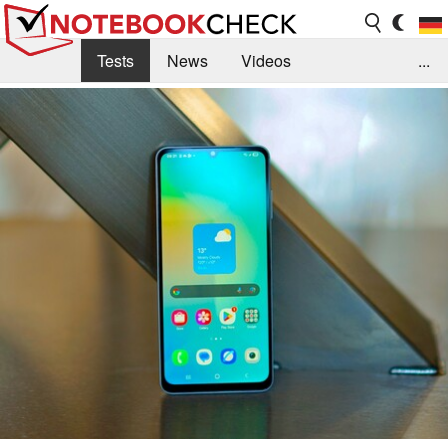
Tests
News
Videos
...
Benchmarks & Tech
Externe Tests
Kaufberatung
Deals
Suche
Jobs
Forum