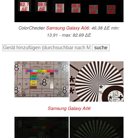
82.7
69.5
52
36.9
24.4
13.9
∆E
∆E
∆E
∆E
∆E
∆E
ColorChecker
Samsung Galaxy A06
: 46.38 ∆E min:
13.91 - max: 82.69 ∆E
Samsung Galaxy A06