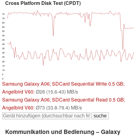
Cross Platform Disk Test (CPDT)
75
70
65
60
55
50
45
40
35
30
25
20
15
10
5
0
Samsung Galaxy A06
; SDCard Sequential Write 0.5 GB;
Angelbird V60:
Ø28 (15.6-43) MB/s
Samsung Galaxy A06
; SDCard Sequential Read 0.5 GB;
Angelbird V60:
Ø73 (33.8-79.4) MB/s
Kommunikation und Bedienung – Galaxy