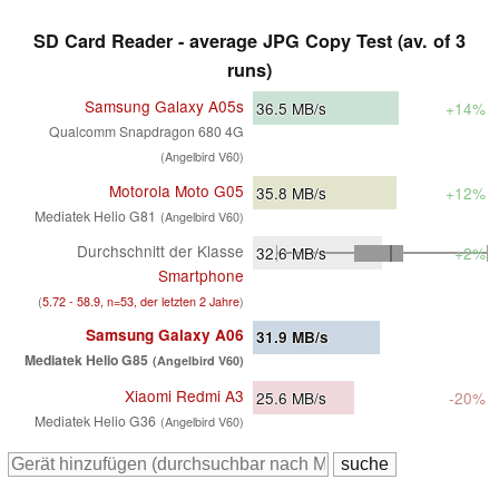
SD Card Reader - average JPG Copy Test (av. of 3
runs)
Samsung Galaxy A05s
36.5
MB/s
+14%
Qualcomm Snapdragon 680 4G
(Angelbird V60)
Motorola Moto G05
35.8
MB/s
+12%
Mediatek Helio G81
(Angelbird V60)
Durchschnitt der Klasse
32.6
MB/s
+2%
Smartphone
(
5.72 - 58.9, n=53, der letzten 2 Jahre
)
Samsung Galaxy A06
31.9
MB/s
Mediatek Helio G85
(Angelbird V60)
Xiaomi Redmi A3
25.6
MB/s
-20%
Mediatek Helio G36
(Angelbird V60)