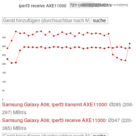
721
(min: 52.2)
MBit/s
∼100%
iperf3 receive AXE11000
350
300
250
200
150
100
50
0
Samsung Galaxy A06
; iperf3 transmit AXE11000:
Ø285 (206-
297) MBit/s
Samsung Galaxy A06
; iperf3 receive AXE11000:
Ø347 (220-
385) MBit/s