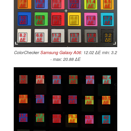
7.9
15.3
10.7
13.3
11.4
6.5
∆E
∆E
∆E
∆E
∆E
∆E
13
16.5
14.2
4.4
11.6
17.9
∆E
∆E
∆E
∆E
∆E
∆E
8.2
6.6
11.2
13.7
11.8
3.2
∆E
∆E
∆E
∆E
∆E
∆E
ColorChecker
Samsung Galaxy A06
: 12.02 ∆E min: 3.2
- max: 20.88 ∆E
30
54.8
39.8
34.8
45.6
62.4
∆E
∆E
∆E
∆E
∆E
∆E
53.3
35.7
43.2
29.4
64.3
63.5
∆E
∆E
∆E
∆E
∆E
∆E
31.4
47.7
36.9
75.3
43.7
42
∆E
∆E
∆E
∆E
∆E
∆E