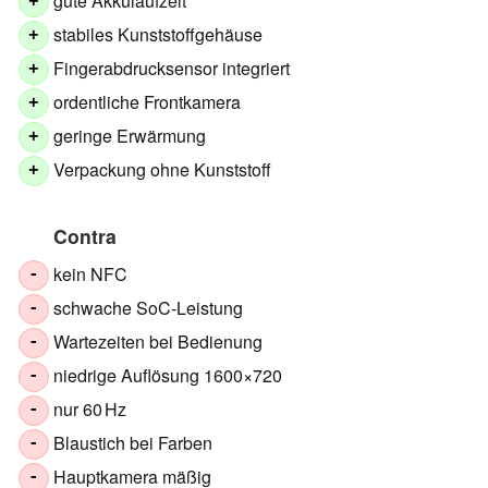
gute Akkulaufzeit
+
stabiles Kunststoffgehäuse
+
Fingerabdrucksensor integriert
+
ordentliche Frontkamera
+
geringe Erwärmung
+
Verpackung ohne Kunststoff
+
Contra
kein NFC
-
schwache SoC‑Leistung
-
Wartezeiten bei Bedienung
-
niedrige Auflösung 1600×720
-
nur 60 Hz
-
Blaustich bei Farben
-
Hauptkamera mäßig
-