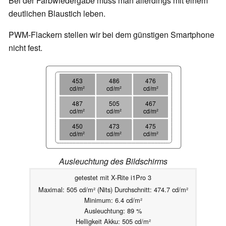
Bei der Farbwiedergabe muss man allerdings mit einem
deutlichen Blaustich leben.
PWM-Flackern stellen wir bei dem günstigen Smartphone
nicht fest.
453
486
476
cd/m²
cd/m²
cd/m²
487
505
467
cd/m²
cd/m²
cd/m²
450
473
475
cd/m²
cd/m²
cd/m²
Ausleuchtung des Bildschirms
getestet mit X-Rite i1Pro 3
Maximal: 505 cd/m² (Nits) Durchschnitt: 474.7 cd/m²
Minimum: 6.4 cd/m²
Ausleuchtung: 89 %
Helligkeit Akku: 505 cd/m²