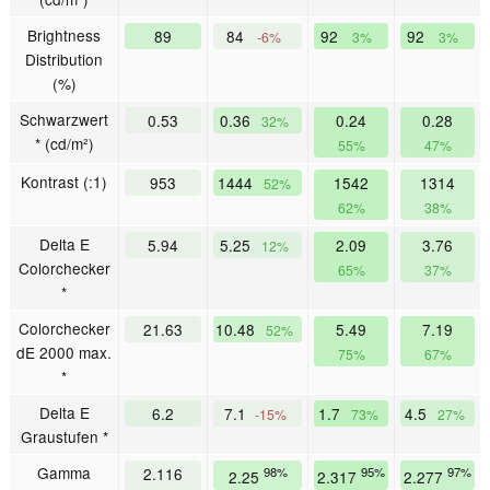
Brightness
89
84
92
92
-6%
3%
3%
Distribution
(%)
Schwarzwert
0.53
0.36
0.24
0.28
32%
* (cd/m²)
55%
47%
Kontrast (:1)
953
1444
1542
1314
52%
62%
38%
Delta E
5.94
5.25
2.09
3.76
12%
Colorchecker
65%
37%
*
Colorchecker
21.63
10.48
5.49
7.19
52%
dE 2000 max.
75%
67%
*
Delta E
6.2
7.1
1.7
4.5
-15%
73%
27%
Graustufen *
Gamma
2.116
98%
95%
97%
2.25
2.317
2.277