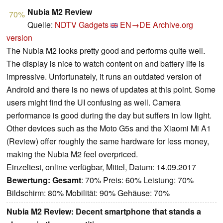
Nubia M2 Review
70%
Quelle:
NDTV Gadgets
EN→DE
Archive.org
version
The Nubia M2 looks pretty good and performs quite well.
The display is nice to watch content on and battery life is
impressive. Unfortunately, it runs an outdated version of
Android and there is no news of updates at this point. Some
users might find the UI confusing as well. Camera
performance is good during the day but suffers in low light.
Other devices such as the Moto G5s and the Xiaomi Mi A1
(Review) offer roughly the same hardware for less money,
making the Nubia M2 feel overpriced.
Einzeltest, online verfügbar, Mittel, Datum: 14.09.2017
Bewertung:
Gesamt
: 70% Preis: 60% Leistung: 70%
Bildschirm: 80% Mobilität: 90% Gehäuse: 70%
Nubia M2 Review: Decent smartphone that stands a