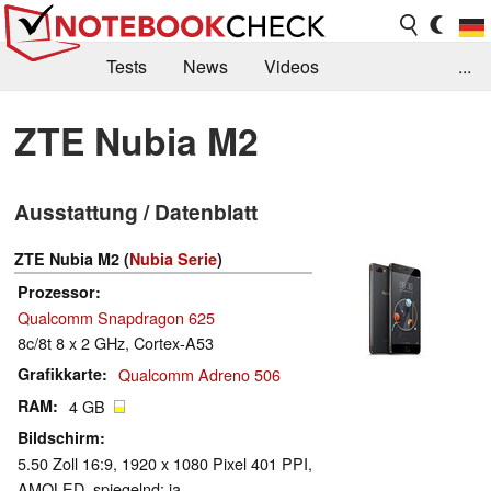
Tests
News
Videos
...
Benchmarks & Tech
Externe Tests
ZTE Nubia M2
Kaufberatung
Deals
Suche
Jobs
Ausstattung / Datenblatt
Forum
ZTE Nubia M2 (
Nubia Serie
)
Prozessor
Qualcomm Snapdragon 625
8c/8t 8 x 2 GHz, Cortex-A53
Grafikkarte
Qualcomm Adreno 506
RAM
4 GB
Bildschirm
5.50 Zoll 16:9, 1920 x 1080 Pixel 401 PPI,
AMOLED, spiegelnd: ja