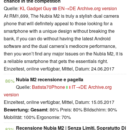
chance in the competition
Quelle:
KL Gadget Guy
EN→DE
Archive.org version
At RM1,699, The Nubia M2 is truly a stylish dual camera
phone that will definitely appeal to those looking for a
smartphone with a unique design without breaking the
bank, if you can do without having the latest Android
software and the dual camera’s mediocre performance,
then you won’t find any major issues on the Nubia M2, it is
a reliable smartphone that gets the essentials right.
Einzeltest, online verfügbar, Mittel, Datum: 24.06.2017
Nubia M2 recensione e pagella
86%
Quelle:
Batista70Phone
IT→DE
Archive.org
version
Einzeltest, online verfügbar, Mittel, Datum: 15.05.2017
Bewertung:
Gesamt
: 86% Preis: 80% Bildschirm: 90%
Mobilität: 100% Ergonomie: 70%
Recensione Nubia M2 | Senza Limiti, Sopratutto Di
83%