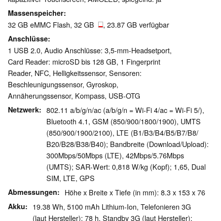
Massenspeicher
32 GB eMMC Flash, 32 GB
, 23.87 GB verfügbar
Anschlüsse
1 USB 2.0, Audio Anschlüsse: 3,5-mm-Headsetport,
Card Reader: microSD bis 128 GB, 1 Fingerprint
Reader, NFC, Helligkeitssensor, Sensoren:
Beschleunigungssensor, Gyroskop,
Annäherungssensor, Kompass, USB-OTG
Netzwerk
802.11 a/b/g/n/ac (a/b/g/n = Wi-Fi 4/ac = Wi-Fi 5/),
Bluetooth 4.1, GSM (850/​900/​1800/​1900), UMTS
(850/​900/​1900/​2100), LTE (B1/​B3/​B4/​B5/​B7/​B8/​
B20/​B28/​B38/​B40); Bandbreite (Download/​Upload):
300Mbps/​50Mbps (LTE), 42Mbps/​5.76Mbps
(UMTS); SAR-Wert: 0,818 W/kg (Kopf); 1,65, Dual
SIM, LTE, GPS
Abmessungen
Höhe x Breite x Tiefe (in mm): 8.3 x 153 x 76
Akku
19.38 Wh, 5100 mAh Lithium-Ion, Telefonieren 3G
(laut Hersteller): 78 h, Standby 3G (laut Hersteller):