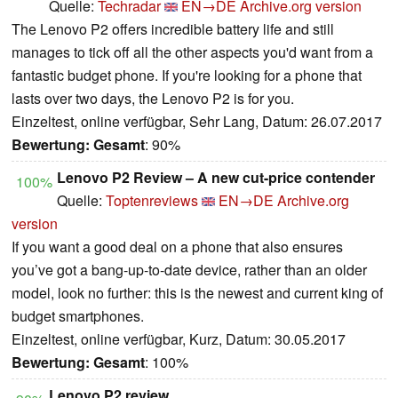
Quelle:
Techradar
EN→DE
Archive.org version
The Lenovo P2 offers incredible battery life and still
manages to tick off all the other aspects you'd want from a
fantastic budget phone. If you're looking for a phone that
lasts over two days, the Lenovo P2 is for you.
Einzeltest, online verfügbar, Sehr Lang, Datum: 26.07.2017
Bewertung:
Gesamt
: 90%
Lenovo P2 Review – A new cut-price contender
100%
Quelle:
Toptenreviews
EN→DE
Archive.org
version
If you want a good deal on a phone that also ensures
you’ve got a bang-up-to-date device, rather than an older
model, look no further: this is the newest and current king of
budget smartphones.
Einzeltest, online verfügbar, Kurz, Datum: 30.05.2017
Bewertung:
Gesamt
: 100%
Lenovo P2 review