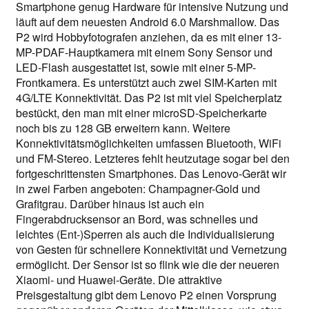
Smartphone genug Hardware für intensive Nutzung und
läuft auf dem neuesten Android 6.0 Marshmallow. Das
P2 wird Hobbyfotografen anziehen, da es mit einer 13-
MP-PDAF-Hauptkamera mit einem Sony Sensor und
LED-Flash ausgestattet ist, sowie mit einer 5-MP-
Frontkamera. Es unterstützt auch zwei SIM-Karten mit
4G/LTE Konnektivität. Das P2 ist mit viel Speicherplatz
bestückt, den man mit einer microSD-Speicherkarte
noch bis zu 128 GB erweitern kann. Weitere
Konnektivitätsmöglichkeiten umfassen Bluetooth, WiFi
und FM-Stereo. Letzteres fehlt heutzutage sogar bei den
fortgeschrittensten Smartphones. Das Lenovo-Gerät wir
in zwei Farben angeboten: Champagner-Gold und
Grafitgrau. Darüber hinaus ist auch ein
Fingerabdrucksensor an Bord, was schnelles und
leichtes (Ent-)Sperren als auch die Individualisierung
von Gesten für schnellere Konnektivität und Vernetzung
ermöglicht. Der Sensor ist so flink wie die der neueren
Xiaomi- und Huawei-Geräte. Die attraktive
Preisgestaltung gibt dem Lenovo P2 einen Vorsprung