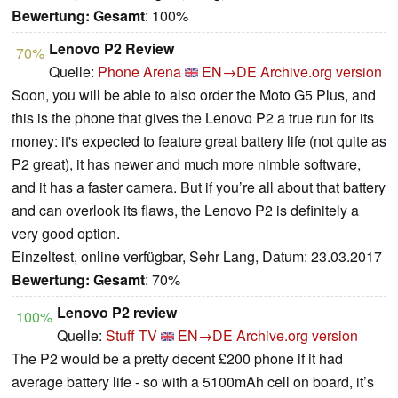
Bewertung:
Gesamt
: 100%
Lenovo P2 Review
70%
Quelle:
Phone Arena
EN→DE
Archive.org version
Soon, you will be able to also order the Moto G5 Plus, and
this is the phone that gives the Lenovo P2 a true run for its
money: it's expected to feature great battery life (not quite as
P2 great), it has newer and much more nimble software,
and it has a faster camera. But if you’re all about that battery
and can overlook its flaws, the Lenovo P2 is definitely a
very good option.
Einzeltest, online verfügbar, Sehr Lang, Datum: 23.03.2017
Bewertung:
Gesamt
: 70%
Lenovo P2 review
100%
Quelle:
Stuff TV
EN→DE
Archive.org version
The P2 would be a pretty decent £200 phone if it had
average battery life - so with a 5100mAh cell on board, it’s