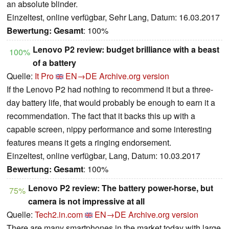
an absolute blinder.
Einzeltest, online verfügbar, Sehr Lang, Datum: 16.03.2017
Bewertung:
Gesamt
: 100%
Lenovo P2 review: budget brilliance with a beast
100%
of a battery
Quelle:
It Pro
EN→DE
Archive.org version
If the Lenovo P2 had nothing to recommend it but a three-
day battery life, that would probably be enough to earn it a
recommendation. The fact that it backs this up with a
capable screen, nippy performance and some interesting
features means it gets a ringing endorsement.
Einzeltest, online verfügbar, Lang, Datum: 10.03.2017
Bewertung:
Gesamt
: 100%
Lenovo P2 review: The battery power-horse, but
75%
camera is not impressive at all
Quelle:
Tech2.in.com
EN→DE
Archive.org version
There are many smartphones in the market today with large