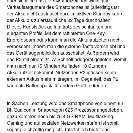
offensichtlich das die Akkulaufzeit das wichtigste
Verkaufsargument des Smartphones ist (allerdings ist
der Akku nicht austauschbar). Im aktiven Standby kann
der Akku bis zu erstaunliche 32 Tage durchhalten.
Dieses Kunststück gelingt trotz des schlanken und
eleganten Profils. Mit dem raffinierten One-Key-
Energiesparmodus kann man die Akkulaufzeiten noch
verbessern, indem man die externe Taste verschiebt und
das Gerät augenblicklich ausschaltet. Außerdem wird
das P2 mit einem 24-W-Schnellladegerät geliefert, womit
man nach nur 15 Minuten Aufladen 10 Stunden
Akkulaufzeit bekommt. Nutzer des P2 müssen keine
externen Akkus mehr mittragen, im Gegenteil, das P2
kann als Batteriepack für andere Geräte dienen.
In Sachen Leistung wird das Smartphone von einem 64-
Bit Qualcomm Snapdragon 625 Prozessor angetrieben,
dazu kommen noch bis zu 4 GB RAM. Multitasking,
Gaming und auf sozialen Netzwerken surfen ist somit
sogar gleichzeitig möglich. Tatsächlich bietet das