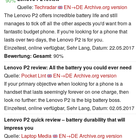
90%
Quelle:
Techradar
EN→DE
Archive.org version
The Lenovo P2 offers incredible battery life and still
manages to tick off all the other aspects you'd want from a
fantastic budget phone. If you're looking for a phone that
lasts over two days, the Lenovo P2 is for you.
Einzeltest, online verfügbar, Sehr Lang, Datum: 22.05.2017
Bewertung:
Gesamt
: 90%
Lenovo P2 review: All the battery you could ever need
Quelle:
Pocket Lint
EN→DE
Archive.org version
If your primary objective when looking for a phone is a
handset that lasts seemingly forever on one charge, then
look no further: the Lenovo P2 is the big battery boss.
Einzeltest, online verfügbar, Sehr Lang, Datum: 02.05.2017
Lenovo P2 quick review – battery durability that will
impress you
Quelle:
Laptop Media
EN→DE
Archive.org version