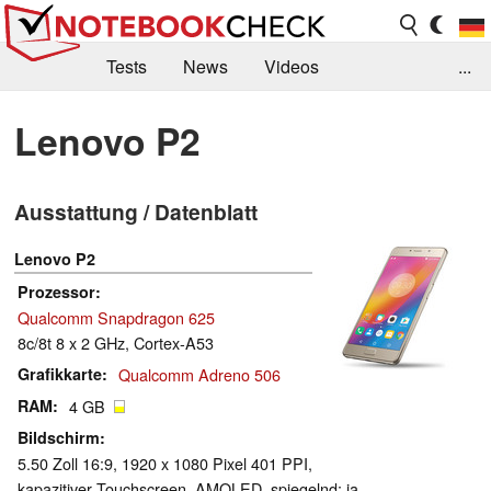
Tests
News
Videos
...
Benchmarks & Tech
Externe Tests
Lenovo P2
Kaufberatung
Deals
Suche
Jobs
Ausstattung / Datenblatt
Forum
Lenovo P2
Prozessor
Qualcomm Snapdragon 625
8c/8t 8 x 2 GHz, Cortex-A53
Grafikkarte
Qualcomm Adreno 506
RAM
4 GB
Bildschirm
5.50 Zoll 16:9, 1920 x 1080 Pixel 401 PPI,
kapazitiver Touchscreen, AMOLED, spiegelnd: ja