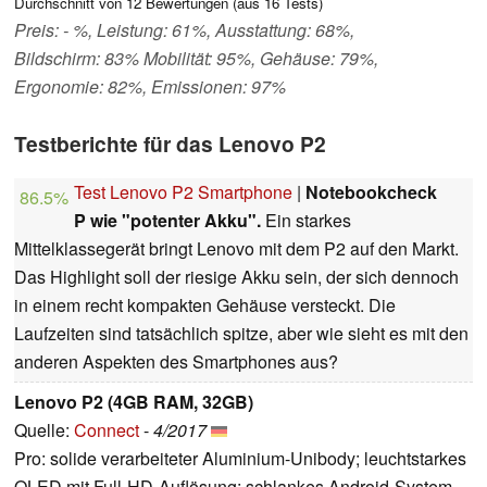
Durchschnitt von
12
Bewertungen (aus
16
Tests)
Preis: - %, Leistung: 61%, Ausstattung: 68%,
Bildschirm: 83% Mobilität: 95%, Gehäuse: 79%,
Ergonomie: 82%, Emissionen: 97%
Testberichte für das Lenovo P2
Test Lenovo P2 Smartphone
|
Notebookcheck
86.5%
P wie "potenter Akku".
Ein starkes
Mittelklassegerät bringt Lenovo mit dem P2 auf den Markt.
Das Highlight soll der riesige Akku sein, der sich dennoch
in einem recht kompakten Gehäuse versteckt. Die
Laufzeiten sind tatsächlich spitze, aber wie sieht es mit den
anderen Aspekten des Smartphones aus?
Lenovo P2 (4GB RAM, 32GB)
Quelle:
Connect
-
4/2017
Pro: solide verarbeiteter Aluminium-Unibody; leuchtstarkes
OLED mit Full-HD-Auflösung; schlankes Android-System