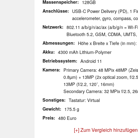
Massenspeicher
128GB
Anschlüsse
USB-C Power Delivery (PD), 1 Fi
accelerometer, gyro, compass, col
Netzwerk
802.11 a/b/g/n/ac/ax (a/b/g/n = Wi-Fi
Bluetooth 5.2, GSM, CDMA, UMTS, 
Abmessungen
Höhe x Breite x Tiefe (in mm):
Akku
4300 mAh Lithium-Polymer
Betriebssystem
Android 11
Kamera
Primary Camera: 48 MPix 48MP (Zeiss 
0.8µm) + 13MP (2x optical zoom, f/2.
13MP (f/2.2, 120˚, 16mm)
Secondary Camera: 32 MPix f/2.5, 26
Sonstiges
Tastatur: Virtual
Gewicht
175.5 g
Preis
480 Euro
[+] Zum Vergleich hinzufügen