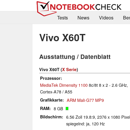
Tests
News
Videos
Be
Vivo X60T
Ausstattung / Datenblatt
Vivo X60T (
X Serie
)
Prozessor
MediaTek Dimensity 1100
8c/8t 8 x 2 - 2.6 GHz,
Cortex-A78 / A55
Grafikkarte
ARM Mali-G77 MP9
RAM
8 GB
Bildschirm
6.56 Zoll 19.8:9, 2376 x 1080 Pix
spiegelnd: ja, 120 Hz