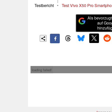
|
Testbericht
•
Test Vivo X50 Pro Smartphone
Als bevorzugt
auf Goo
hinzufü
loading failed!