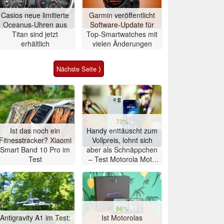
Casios neue limitierte
Garmin veröffentlicht
Oceanus-Uhren aus
Software-Update für
Titan sind jetzt
Top-Smartwatches mit
erhältlich
vielen Änderungen
Nächste Seite ⟩
73%
Ist das noch ein
Handy enttäuscht zum
Fitnesstracker? Xiaomi
Vollpreis, lohnt sich
Smart Band 10 Pro im
aber als Schnäppchen
Test
– Test Motorola Moto
G47 Smartphone
86%
Antigravity A1 im Test:
Ist Motorolas