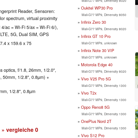
Mali-G77 MP9, Dimensity 8020
Oukitel WP30 Pro
ngerprint Reader, Sensoren:
Mali-G77 MP9, Dimensity 8050
or spectrum, virtual proximity
Infinix Zero 30
 4/ac = Wi-Fi 5/ax = Wi-Fi 6/),
Mali-G77 MP9, Dimensity 8020
LTE, 5G, Dual SIM, GPS
Infinix GT 10 Pro
 7.4 x 159.6 x 75
Mali-G77 MP9, unknown
Infinix Note 30 VIP
Mali-G77 MP9, unknown
Motorola Edge 40
optics, f/1.8, 26mm, 1/2.0",
Mali-G77 MP9, Dimensity 8020
5, 50mm, 1/2.8", 0.8µm) +
Vivo V25 Pro 5G
Mali-G77 MP9, Dimensity 1300
mm, 1/2.8", 0.8µm
Vivo T2x
Mali-G77 MP9, Dimensity 1300
Oppo Reno8 5G
Mali-G77 MP9, Dimensity 1300
OnePlus Nord 2T
Mali-G77 MP9, Dimensity 1300
» vergleiche
0
Vivo S12 Pro