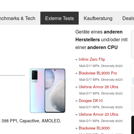
nchmarks & Tech
Externe Tests
Kaufberatung
Deal
Geräte eines
anderen
Herstellers
und/oder mit
einer
anderen CPU
Infinix Zero Flip
Mali-G77 MP9, Dimensity 8020
Blackview BL9000 Pro
Mali-G77 MP9, Dimensity 8020
Ulefone Armor 26 Ultra
Mali-G77 MP9, Dimensity 8020
Doogee DK10
Mali-G77 MP9, Dimensity 8020
Ulefone Armor 23 Ultra
el 398 PPI, Capacitive, AMOLED,
Mali-G77 MP9, Dimensity 8020
Blackview BL9000