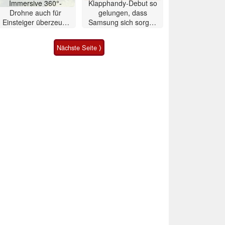
Immersive 360°-
Klapphandy-Debut so
Drohne auch für
gelungen, dass
Einsteiger überzeugt
Samsung sich sorgen
mit Einschränkungen
muss? – Razr Fold
Smartphone im Test
Nächste Seite ⟩