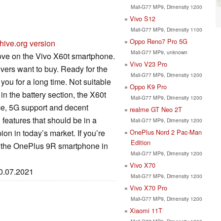
Mali-G77 MP9, Dimensity 1200
Vivo S12
Mali-G77 MP9, Dimensity 1100
Oppo Reno7 Pro 5G
hive.org version
Mali-G77 MP9, unknown
love on the Vivo X60t smartphone.
Vivo V23 Pro
vers want to buy. Ready for the
Mali-G77 MP9, Dimensity 1200
you for a long time. Not suitable
Oppo K9 Pro
in the battery section, the X60t
Mali-G77 MP9, Dimensity 1200
e, 5G support and decent
realme GT Neo 2T
 features that should be in a
Mali-G77 MP9, Dimensity 1200
OnePlus Nord 2 Pac-Man
on in today’s market. If you’re
Edition
ut the OnePlus 9R smartphone in
Mali-G77 MP9, Dimensity 1200
Vivo X70
10.07.2021
Mali-G77 MP9, Dimensity 1200
Vivo X70 Pro
Mali-G77 MP9, Dimensity 1200
Xiaomi 11T