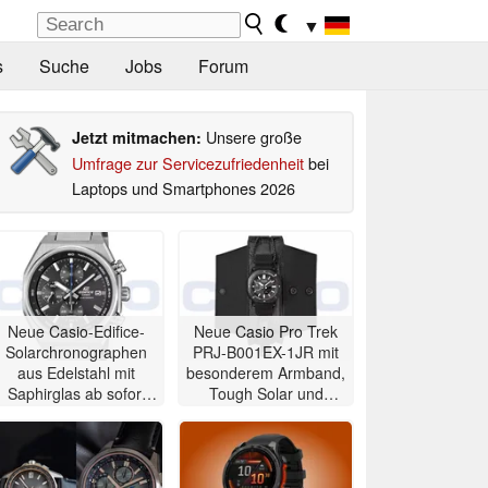
▼
s
Suche
Jobs
Forum
Unsere große
Jetzt mitmachen:
Umfrage zur Servicezufriedenheit
bei
Laptops und Smartphones 2026
Neue Casio-Edifice-
Neue Casio Pro Trek
Solarchronographen
PRJ-B001EX-1JR mit
aus Edelstahl mit
besonderem Armband,
Saphirglas ab sofort
Tough Solar und
erhältlich
Bluetooth erhältlich