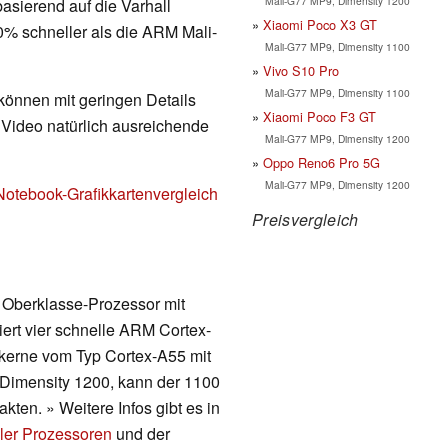
Mali-G77 MP9, Dimensity 1200
 basierend auf die Varhall
Xiaomi Poco X3 GT
0% schneller als die ARM Mali-
Mali-G77 MP9, Dimensity 1100
Vivo S10 Pro
Mali-G77 MP9, Dimensity 1100
 können mit geringen Details
Xiaomi Poco F3 GT
d Video natürlich ausreichende
Mali-G77 MP9, Dimensity 1200
Oppo Reno6 Pro 5G
Mali-G77 MP9, Dimensity 1200
Notebook-Grafikkartenvergleich
Preisvergleich
n Oberklasse-Prozessor mit
ert vier schnelle ARM Cortex-
rkerne vom Typ Cortex-A55 mit
 Dimensity 1200, kann der 1100
ten. » Weitere Infos gibt es in
ler Prozessoren
und der