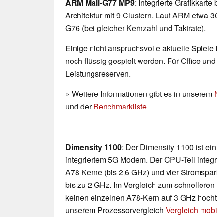
ARM Mali-G77 MP9
: Integrierte Grafikkarte
Architektur mit 9 Clustern. Laut ARM etwa 3
G76 (bei gleicher Kernzahl und Taktrate).
Einige nicht anspruchsvolle aktuelle Spiele
noch flüssig gespielt werden. Für Office un
Leistungsreserven.
» Weitere Informationen gibt es in unserem
und der
Benchmarkliste
.
Dimensity 1100
: Der Dimensity 1100 ist ei
integriertem 5G Modem. Der CPU-Teil integri
A78 Kerne (bis 2,6 GHz) und vier Stromspa
bis zu 2 GHz. Im Vergleich zum schnelleren
keinen einzelnen A78-Kern auf 3 GHz hochtak
unserem Prozessorvergleich
Vergleich mobi