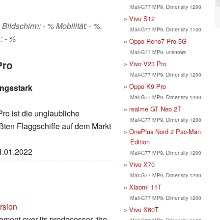
Mali-G77 MP9, Dimensity 1200
Vivo S12
Bildschirm: - % Mobilität: - %,
Mali-G77 MP9, Dimensity 1100
: - %
Oppo Reno7 Pro 5G
Mali-G77 MP9, unknown
Pro
Vivo V23 Pro
Mali-G77 MP9, Dimensity 1200
Oppo K9 Pro
ungsstark
Mali-G77 MP9, Dimensity 1200
realme GT Neo 2T
ro ist die unglaubliche
Mali-G77 MP9, Dimensity 1200
ößten Flaggschiffe auf dem Markt
OnePlus Nord 2 Pac-Man
Edition
14.01.2022
Mali-G77 MP9, Dimensity 1200
Vivo X70
Mali-G77 MP9, Dimensity 1200
Xiaomi 11T
Mali-G77 MP9, Dimensity 1200
rsion
Vivo X60T
ment over its predecessor, the