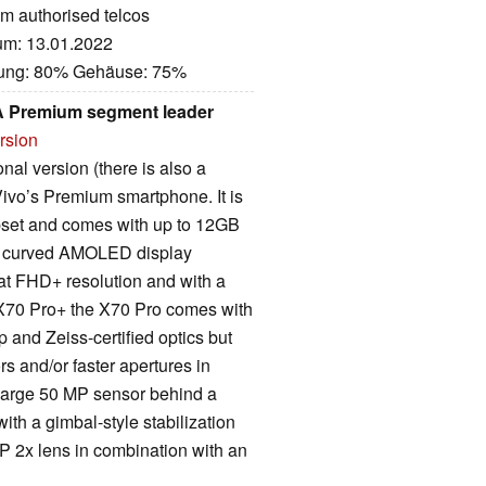
om authorised telcos
tum: 13.01.2022
stung: 80% Gehäuse: 75%
 A Premium segment leader
rsion
nal version (there is also a
Vivo’s Premium smartphone. It is
set and comes with up to 12GB
e curved AMOLED display
t FHD+ resolution and with a
l X70 Pro+ the X70 Pro comes with
 and Zeiss-certified optics but
s and/or faster apertures in
large 50 MP sensor behind a
ith a gimbal-style stabilization
P 2x lens in combination with an