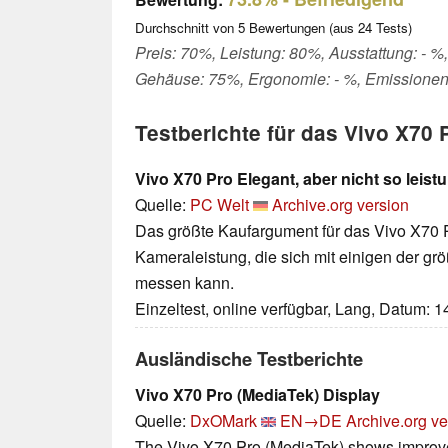
Durchschnitt von
5
Bewertungen (aus
24
Tests)
Preis: 70%, Leistung: 80%, Ausstattung: - %, 
Gehäuse: 75%, Ergonomie: - %, Emissionen
Testberichte für das Vivo X70 
Vivo X70 Pro Elegant, aber nicht so leist
Quelle:
PC Welt
Archive.org version
Das größte Kaufargument für das Vivo X70 P
Kameraleistung, die sich mit einigen der gr
messen kann.
Einzeltest, online verfügbar, Lang, Datum: 
Ausländische Testberichte
Vivo X70 Pro (MediaTek) Display
Quelle:
DxOMark
EN→DE
Archive.org ve
The Vivo X70 Pro (MediaTek) shows improve