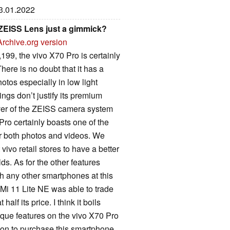
13.01.2022
 ZEISS Lens just a gimmick?
Archive.org version
199, the vivo X70 Pro is certainly
here is no doubt that it has a
tos especially in low light
ings don’t justify its premium
iever of the ZEISS camera system
Pro certainly boasts one of the
or both photos and videos. We
ivo retail stores to have a better
s. As for the other features
h any other smartphones at this
 Mi 11 Lite NE was able to trade
alf its price. I think it boils
que features on the vivo X70 Pro
ion to purchase this smartphone.