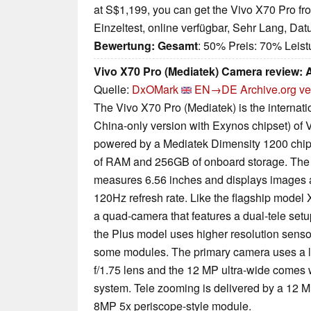
at S$1,199, you can get the Vivo X70 Pro fr
Einzeltest, online verfügbar, Sehr Lang, Da
Bewertung:
Gesamt
: 50% Preis: 70% Lei
Vivo X70 Pro (Mediatek) Camera review:
Quelle:
DxOMark
EN→DE
Archive.org ve
The Vivo X70 Pro (Mediatek) is the internatio
China-only version with Exynos chipset) of 
powered by a Mediatek Dimensity 1200 chip
of RAM and 256GB of onboard storage. Th
measures 6.56 inches and displays images a
120Hz refresh rate. Like the flagship mode
a quad-camera that features a dual-tele setup
the Plus model uses higher resolution sensor
some modules. The primary camera uses a 
f/1.75 lens and the 12 MP ultra-wide comes w
system. Tele zooming is delivered by a 12 M
8MP 5x periscope-style module.