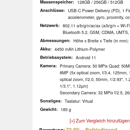
Massenspeicher
128GB / 256GB / 512GB
Anschlüsse
USB-C Power Delivery (PD), 1 Fi
accelerometer, gyro, proximity, 
Netzwerk
802.11 a/b/g/n/ac/ax (a/b/g/n = Wi-Fi
Bluetooth 5.2, GSM, CDMA, UMTS, 
Abmessungen
Höhe x Breite x Tiefe (in mm):
Akku
4450 mAh Lithium-Polymer
Betriebssystem
Android 11
Kamera
Primary Camera: 50 MPix Quad: 50MP 
8MP (5x optical zoom, f/3.4, 125mm, 
optical zoom, f/2.0, 50mm, 1/2.93", 
1/3.1", 1.12µm)
Secondary Camera: 32 MPix f/2.5, 26
Sonstiges
Tastatur: Vrtual
Gewicht
185 g
[+] Zum Vergleich hinzufügen
73.8%
- Befriedigend
Bewertung: