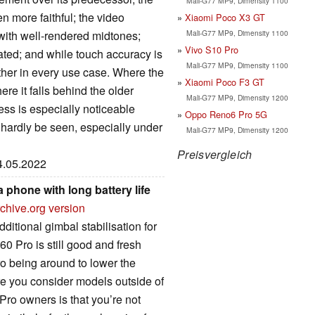
Mali-G77 MP9, Dimensity 1100
n more faithful; the video
Xiaomi Poco X3 GT
Mali-G77 MP9, Dimensity 1100
 with well-rendered midtones;
Vivo S10 Pro
ted; and while touch accuracy is
Mali-G77 MP9, Dimensity 1100
ther in every use case. Where the
Xiaomi Poco F3 GT
ere it falls behind the older
Mali-G77 MP9, Dimensity 1200
ess is especially noticeable
Oppo Reno6 Pro 5G
hardly be seen, especially under
Mali-G77 MP9, Dimensity 1200
Preisvergleich
24.05.2022
phone with long battery life
chive.org version
additional gimbal stabilisation for
0 Pro is still good and fresh
ro being around to lower the
re you consider models outside of
Pro owners is that you’re not