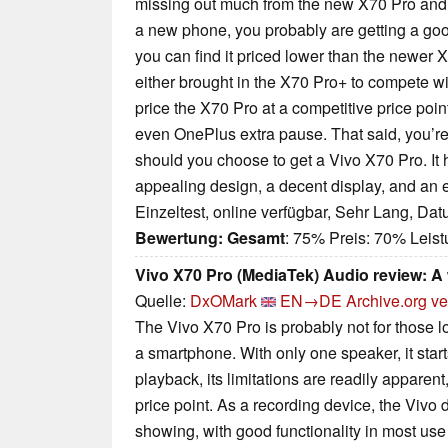
missing out much from the new X70 Pro and s
a new phone, you probably are getting a good
you can find it priced lower than the newer X
either brought in the X70 Pro+ to compete wi
price the X70 Pro at a competitive price poi
even OnePlus extra pause. That said, you’re 
should you choose to get a Vivo X70 Pro. It 
appealing design, a decent display, and an ex
Einzeltest, online verfügbar, Sehr Lang, Da
Bewertung:
Gesamt
: 75% Preis: 70% Lei
Vivo X70 Pro (MediaTek) Audio review: A
Quelle:
DxOMark
EN→DE
Archive.org ve
The Vivo X70 Pro is probably not for those l
a smartphone. With only one speaker, it start
playback, its limitations are readily apparent,
price point. As a recording device, the Vivo 
showing, with good functionality in most use