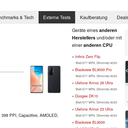
nchmarks & Tech
Externe Tests
Kaufberatung
Deal
Geräte eines
anderen
Herstellers
und/oder mit
einer
anderen CPU
Infinix Zero Flip
Mali-G77 MP9, Dimensity 8020
Blackview BL9000 Pro
Mali-G77 MP9, Dimensity 8020
Ulefone Armor 26 Ultra
Mali-G77 MP9, Dimensity 8020
Doogee DK10
Mali-G77 MP9, Dimensity 8020
Ulefone Armor 23 Ultra
el 398 PPI, Capacitive, AMOLED,
Mali-G77 MP9, Dimensity 8020
Blackview BL9000