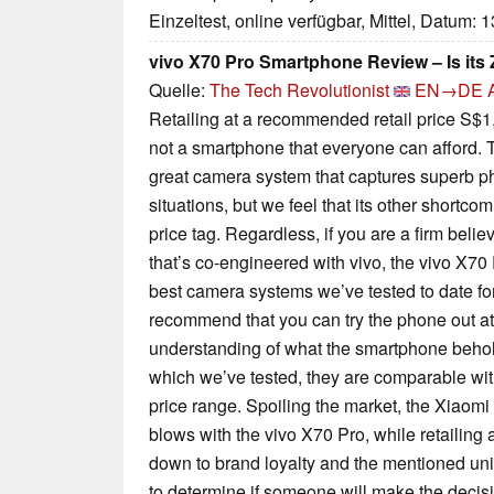
Einzeltest, online verfügbar, Mittel, Datum: 
vivo X70 Pro Smartphone Review – Is its
Quelle:
The Tech Revolutionist
EN→DE
Retailing at a recommended retail price S$1,
not a smartphone that everyone can afford. T
great camera system that captures superb pho
situations, but we feel that its other shortcom
price tag. Regardless, if you are a firm bel
that’s co-engineered with vivo, the vivo X70 
best camera systems we’ve tested to date f
recommend that you can try the phone out at v
understanding of what the smartphone behold
which we’ve tested, they are comparable wit
price range. Spoiling the market, the Xiaomi
blows with the vivo X70 Pro, while retailing at h
down to brand loyalty and the mentioned uni
to determine if someone will make the decis