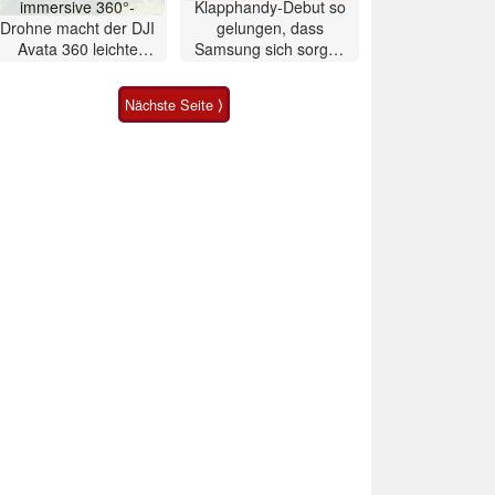
immersive 360°-
Klapphandy-Debut so
Drohne macht der DJI
gelungen, dass
Avata 360 leichte
Samsung sich sorgen
Konkurrenz
muss? – Razr Fold
Smartphone im Test
Nächste Seite ⟩