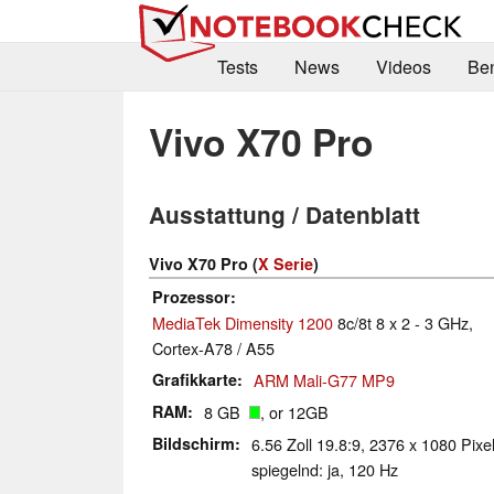
Tests
News
Videos
Be
Vivo X70 Pro
Ausstattung / Datenblatt
Vivo X70 Pro (
X Serie
)
Prozessor
MediaTek Dimensity 1200
8c/8t 8 x 2 - 3 GHz,
Cortex-A78 / A55
Grafikkarte
ARM Mali-G77 MP9
RAM
8 GB
, or 12GB
Bildschirm
6.56 Zoll 19.8:9, 2376 x 1080 Pix
spiegelnd: ja, 120 Hz