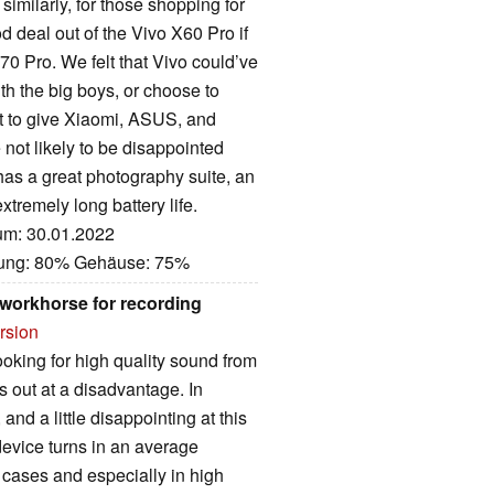
imilarly, for those shopping for
 deal out of the Vivo X60 Pro if
70 Pro. We felt that Vivo could’ve
th the big boys, or choose to
nt to give Xiaomi, ASUS, and
not likely to be disappointed
has a great photography suite, an
tremely long battery life.
tum: 30.01.2022
stung: 80% Gehäuse: 75%
 workhorse for recording
rsion
ooking for high quality sound from
s out at a disadvantage. In
 and a little disappointing at this
device turns in an average
 cases and especially in high