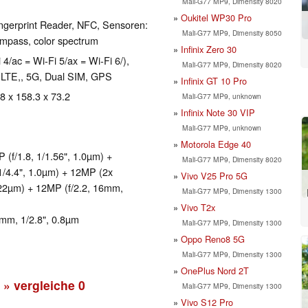
Mali-G77 MP9, Dimensity 8020
Oukitel WP30 Pro
ngerprint Reader, NFC, Sensoren:
Mali-G77 MP9, Dimensity 8050
compass, color spectrum
Infinix Zero 30
 4/ac = Wi-Fi 5/ax = Wi-Fi 6/),
Mali-G77 MP9, Dimensity 8020
LTE,, 5G, Dual SIM, GPS
Infinix GT 10 Pro
 8 x 158.3 x 73.2
Mali-G77 MP9, unknown
Infinix Note 30 VIP
Mali-G77 MP9, unknown
Motorola Edge 40
(f/1.8, 1/1.56", 1.0µm) +
Mali-G77 MP9, Dimensity 8020
1/4.4", 1.0µm) + 12MP (2x
Vivo V25 Pro 5G
1.22µm) + 12MP (f/2.2, 16mm,
Mali-G77 MP9, Dimensity 1300
Vivo T2x
mm, 1/2.8", 0.8µm
Mali-G77 MP9, Dimensity 1300
Oppo Reno8 5G
Mali-G77 MP9, Dimensity 1300
OnePlus Nord 2T
» vergleiche
0
Mali-G77 MP9, Dimensity 1300
Vivo S12 Pro