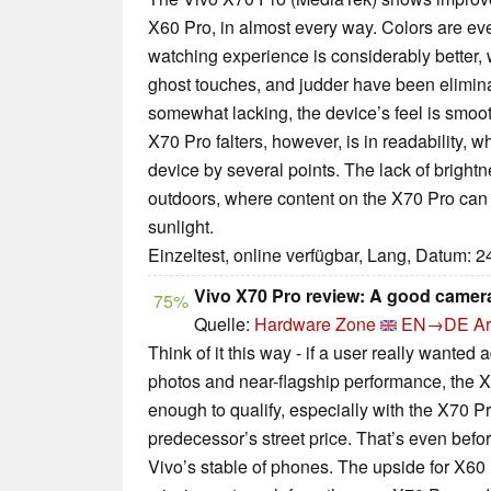
X60 Pro, in almost every way. Colors are eve
watching experience is considerably better,
ghost touches, and judder have been elimina
somewhat lacking, the device’s feel is smoo
X70 Pro falters, however, is in readability, wh
device by several points. The lack of brightn
outdoors, where content on the X70 Pro can 
sunlight.
Einzeltest, online verfügbar, Lang, Datum: 
Vivo X70 Pro review: A good camera 
75%
Quelle:
Hardware Zone
EN→DE
Ar
Think of it this way - if a user really wanted 
photos and near-flagship performance, the X6
enough to qualify, especially with the X70 P
predecessor’s street price. That’s even befo
Vivo’s stable of phones. The upside for X60 