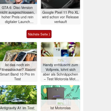
GTA 6: Disc-Version
nicht ausgeschlossen,
Google Pixel 11 Pro XL
hoher Preis und rein
wird schon vor Release
digitaler Launch
verkauft
werden gerechtfertigt
Nächste Seite ⟩
73%
Ist das noch ein
Handy enttäuscht zum
Fitnesstracker? Xiaomi
Vollpreis, lohnt sich
Smart Band 10 Pro im
aber als Schnäppchen
Test
– Test Motorola Moto
G47 Smartphone
86%
Antigravity A1 im Test:
Ist Motorolas