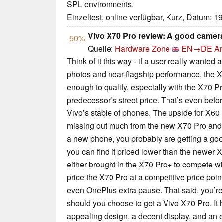
SPL environments.
Einzeltest, online verfügbar, Kurz, Datum: 1
Vivo X70 Pro review: A good camera 
50%
Quelle:
Hardware Zone
EN→DE
Ar
Think of it this way - if a user really wanted 
photos and near-flagship performance, the X6
enough to qualify, especially with the X70 P
predecessor’s street price. That’s even befo
Vivo’s stable of phones. The upside for X60 
missing out much from the new X70 Pro and s
a new phone, you probably are getting a good
you can find it priced lower than the newer X
either brought in the X70 Pro+ to compete wi
price the X70 Pro at a competitive price poi
even OnePlus extra pause. That said, you’re 
should you choose to get a Vivo X70 Pro. It 
appealing design, a decent display, and an ex