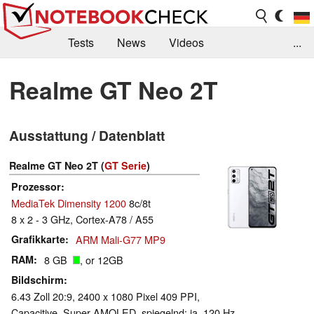
Tests
News
Videos
...
Benchmarks & Tech
Externe Tests
Realme GT Neo 2T
Kaufberatung
Deals
Suche
Jobs
Ausstattung / Datenblatt
Forum
Realme GT Neo 2T (
GT Serie
)
Prozessor
MediaTek Dimensity 1200
8c/8t
8 x 2 - 3 GHz, Cortex-A78 / A55
Grafikkarte
ARM Mali-G77 MP9
RAM
8 GB
, or 12GB
Bildschirm
6.43 Zoll 20:9, 2400 x 1080 Pixel 409 PPI,
Capacitive, Super AMOLED, spiegelnd: ja, 120 Hz