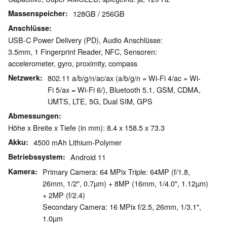
Massenspeicher
128GB / 256GB
Anschlüsse
USB-C Power Delivery (PD), Audio Anschlüsse:
3.5mm, 1 Fingerprint Reader, NFC, Sensoren:
accelerometer, gyro, proximity, compass
Netzwerk
802.11 a/b/g/n/ac/ax (a/b/g/n = Wi-Fi 4/ac = Wi-
Fi 5/ax = Wi-Fi 6/), Bluetooth 5.1, GSM, CDMA,
UMTS, LTE, 5G, Dual SIM, GPS
Abmessungen
Höhe x Breite x Tiefe (in mm): 8.4 x 158.5 x 73.3
Akku
4500 mAh Lithium-Polymer
Betriebssystem
Android 11
Kamera
Primary Camera: 64 MPix Triple: 64MP (f/1.8,
26mm, 1/2", 0.7µm) + 8MP (16mm, 1/4.0", 1.12µm)
+ 2MP (f/2.4)
Secondary Camera: 16 MPix f/2.5, 26mm, 1/3.1",
1.0µm