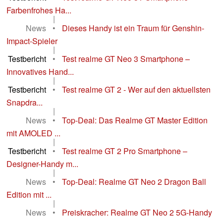
Farbenfrohes Ha...
|
News
•
Dieses Handy ist ein Traum für Genshin-
Impact-Spieler
|
Testbericht
•
Test realme GT Neo 3 Smartphone –
Innovatives Hand...
|
Testbericht
•
Test realme GT 2 - Wer auf den aktuellsten
Snapdra...
|
News
•
Top-Deal: Das Realme GT Master Edition
mit AMOLED ...
|
Testbericht
•
Test realme GT 2 Pro Smartphone –
Designer-Handy m...
|
News
•
Top-Deal: Realme GT Neo 2 Dragon Ball
Edition mit ...
|
News
•
Preiskracher: Realme GT Neo 2 5G-Handy