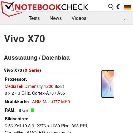
Tests
News
Videos
...
Benchmarks & Tech
Externe Tests
Vivo X70
Kaufberatung
Deals
Suche
Jobs
Ausstattung / Datenblatt
Forum
Vivo X70 (
X Serie
)
Prozessor
MediaTek Dimensity 1200
8c/8t
8 x 2 - 3 GHz, Cortex-A78 / A55
Grafikkarte
ARM Mali-G77 MP9
RAM
8 GB
Bildschirm
6.56 Zoll 19.8:9, 2376 x 1080 Pixel 398 PPI,
Capacitive, AMOLED, spiegelnd: ja