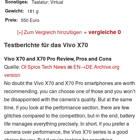
Sonstiges
Tastatur: Virtual
Gewicht
181 g
Preis
550 Euro
» vergleiche
0
[+] Zum Vergleich hinzufügen
Testberichte für das Vivo X70
Vivo X70 and X70 Pro Review, Pros and Cons
Quelle:
OI Spice Tech News
EN→DE
Archive.org
version
No doubt the Vivo X70 and X70 Pro smartphones are worth
recommending, you can choose one of those and you won’t
be disappointed with the camera’s quality. But at the same
time, if you look at the performance section, there are few
glitches compared to the competition, but in the end, battery
life manages everything precisely. In short, if you prefer a
camera over performance, the Vivo X70 series is a good
choice for you. But if you’re looking for something