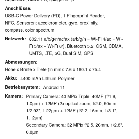
Anschlüsse
USB-C Power Delivery (PD), 1 Fingerprint Reader,
NFC, Sensoren: accelerometer, gyro, proximity,
compass, color spectrum
Netzwerk
802.11 a/b/g/n/ac/ax (a/b/g/n = Wi-Fi 4/ac = Wi-
Fi 5/ax = Wi-Fi 6/), Bluetooth 5.2, GSM, CDMA,
UMTS, LTE, 5G, Dual SIM, GPS
Abmessungen
Höhe x Breite x Tiefe (in mm): 7.6 x 160.1 x 75.4
Akku
4400 mAh Lithium-Polymer
Betriebssystem
Android 11
Kamera
Primary Camera: 40 MPix Triple: 40MP (f/1.9,
1.0µm) + 12MP (2x optical zoom, f/2.0, 50mm,
1/2.93", 1.22µm) + 12MP (f/2.2, 16mm, 1/3.1",
1.12µm)
Secondary Camera: 32 MPix f/2.5, 26mm, 1/2.8",
0.8µm