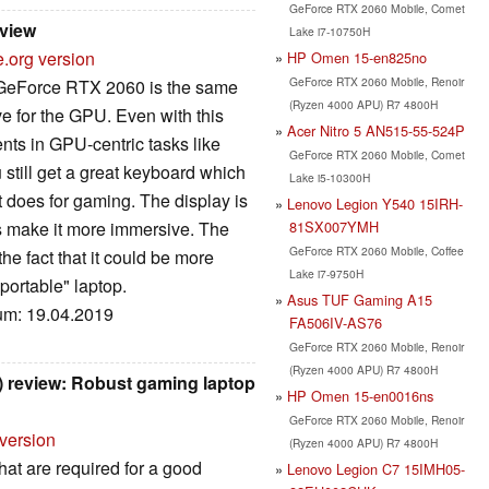
GeForce RTX 2060 Mobile, Comet
eview
Lake i7-10750H
e.org version
HP Omen 15-en825no
GeForce RTX 2060 Mobile, Renoir
 GeForce RTX 2060 is the same
(Ryzen 4000 APU) R7 4800H
e for the GPU. Even with this
Acer Nitro 5 AN515-55-524P
nts in GPU-centric tasks like
GeForce RTX 2060 Mobile, Comet
 still get a great keyboard which
Lake i5-10300H
t does for gaming. The display is
Lenovo Legion Y540 15IRH-
81SX007YMH
ls make it more immersive. The
GeForce RTX 2060 Mobile, Coffee
he fact that it could be more
Lake i7-9750H
"portable" laptop.
Asus TUF Gaming A15
tum: 19.04.2019
FA506IV-AS76
GeForce RTX 2060 Mobile, Renoir
(Ryzen 4000 APU) R7 4800H
) review: Robust gaming laptop
HP Omen 15-en0016ns
GeForce RTX 2060 Mobile, Renoir
 version
(Ryzen 4000 APU) R7 4800H
hat are required for a good
Lenovo Legion C7 15IMH05-