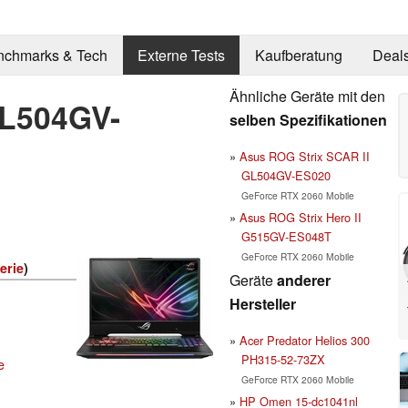
nchmarks & Tech
Externe Tests
Kaufberatung
Deal
Ähnliche Geräte mit den
 GL504GV-
selben Spezifikationen
Asus ROG Strix SCAR II
GL504GV-ES020
GeForce RTX 2060 Mobile
Asus ROG Strix Hero II
G515GV-ES048T
GeForce RTX 2060 Mobile
erie
)
Geräte
anderer
Hersteller
Acer Predator Helios 300
PH315-52-73ZX
e
GeForce RTX 2060 Mobile
HP Omen 15-dc1041nl