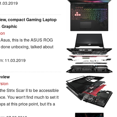
31.03.2019
view, compact Gaming Laptop
 Graphic
ion
 Asus, this is the ASUS ROG
e done unboxing, talked about
um: 11.03.2019
eview
rsion
e Strix Scar II to be accessible
e. You won't find much to set it
 at this price point, but it's a