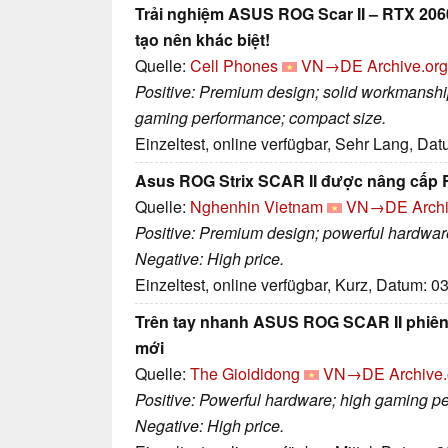
Trải nghiệm ASUS ROG Scar II – RTX 206
tạo nên khác biệt!
Quelle:
Cell Phones
VN→DE
Archive.org
Positive: Premium design; solid workmanshi
gaming performance; compact size.
Einzeltest, online verfügbar, Sehr Lang, Da
Asus ROG Strix SCAR II được nâng cấp R
Quelle:
Nghenhin Vietnam
VN→DE
Arch
Positive: Premium design; powerful hardwar
Negative: High price.
Einzeltest, online verfügbar, Kurz, Datum: 0
Trên tay nhanh ASUS ROG SCAR II phiên
mới
Quelle:
The Gioididong
VN→DE
Archive.
Positive: Powerful hardware; high gaming p
Negative: High price.