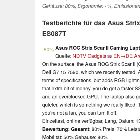
Gehäuse: 80%, Ergonomie: - %, Emissionen
Testberichte für das Asus Stri
ES087T
Asus ROG Strix Scar II Gaming Lap
80%
Quelle:
NDTV Gadgets
EN→DE
Ar
On the surface, the Asus ROG Strix Scar II (
Dell G7 15 7590, which we recently tested. A
terms of specifications, but adds RGB lightin
that extra bit of money, you do get a faster 
and an overclocked GPU. The laptop also gen
quieter, which is something we really liked. T
you're not a fan, you can turn it off.
Einzeltest, online verfügbar, Lang, Datum: 
Bewertung:
Gesamt
: 80% Preis: 70% Leis
Mobilität: 50% Gehäuse: 80%