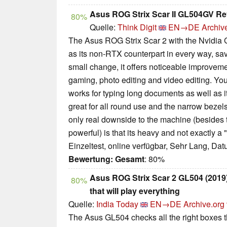
Asus ROG Strix Scar II GL504GV R
80%
Quelle:
Think Digit
EN→DE
Archiv
The Asus ROG Strix Scar 2 with the Nvidia
as its non-RTX counterpart in every way, sav
small change, it offers noticeable improveme
gaming, photo editing and video editing. You
works for typing long documents as well as i
great for all round use and the narrow beze
only real downside to the machine (besides t
powerful) is that its heavy and not exactly a 
Einzeltest, online verfügbar, Sehr Lang, Da
Bewertung:
Gesamt
: 80%
Asus ROG Strix Scar 2 GL504 (2019
80%
that will play everything
Quelle:
India Today
EN→DE
Archive.org
The Asus GL504 checks all the right boxes t