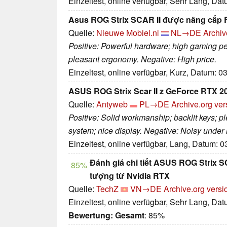
Einzeltest, online verfügbar, Sehr Lang, Da
Asus ROG Strix SCAR II được nâng cấp R
Quelle:
Nieuwe Mobiel.nl
NL→DE
Archiv
Positive: Powerful hardware; high gaming pe
pleasant ergonomy. Negative: High price.
Einzeltest, online verfügbar, Kurz, Datum: 0
ASUS ROG Strix Scar II z GeForce RTX 2
Quelle:
Antyweb
PL→DE
Archive.org ver
Positive: Solid workmanship; backlit keys; 
system; nice display. Negative: Noisy under 
Einzeltest, online verfügbar, Lang, Datum: 
Đánh giá chi tiết ASUS ROG Strix 
85%
tượng từ Nvidia RTX
Quelle:
TechZ
VN→DE
Archive.org versi
Einzeltest, online verfügbar, Sehr Lang, Da
Bewertung:
Gesamt
: 85%