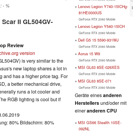
: - %
Lenovo Legion Y740-15ICHg-
81HE0000US
GeForce RTX 2060 Mobile
x Scar II GL504GV-
Lenovo Legion Y540-15ICH
GeForce RTX 2060 Mobile
Dell G5 15 5590-931WJ
top Review
GeForce RTX 2060 Mobile
chive.org version
Aorus 15 W9
GL504GV) is very similar to the
GeForce RTX 2060 Mobile
MSI GL63 8SE-026XES
sus's new laptop shares a lot in
GeForce RTX 2060 Mobile
g and has a higher price tag. For
MSI GL63 8SE-071
SSD, a better mechanical drive,
GeForce RTX 2060 Mobile
erally runs a lot cooler and
Geräte eines
anderen
he RGB lighting is cool but if
Herstellers
und/oder mit
einer
anderen CPU
13.06.2019
tung: 80% Bildschirm: 80%
MSI GS66 Stealth 10SE-
092NL