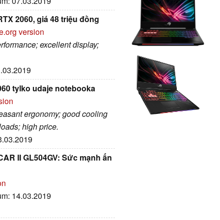
tum: 07.03.2019
TX 2060, giá 48 triệu đồng
e.org version
rformance; excellent display;
3.03.2019
060 tylko udaje notebooka
sion
pleasant ergonomy; good cooling
loads; high price.
03.03.2019
SCAR II GL504GV: Sức mạnh ấn
on
tum: 14.03.2019