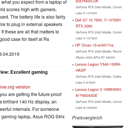
82EH002CUK
 what you expect from a laptop of
GeForce RTX 2060 Mobile, Comet
build scores high with gamers,
Lake i7-10750H
rd. The battery life is also fairly
Dell G7 15 7500, i7-10750H
re to plug in external speakers
RTX 2060
 these are all that matters to
GeForce RTX 2060 Mobile, Comet
ood case for itself at Rs
Lake i7-10750H
HP Omen 15-en0017ns
GeForce RTX 2060 Mobile, Renoir
08.04.2019
(Ryzen 4000 APU) R7 4800H
Lenovo Legion Y540-15IRH-
HASP
iew: Excellent gaming
GeForce RTX 2060 Mobile, Coffee
Lake i7-9750H
ive.org version
Lenovo Legion 5 15IMH05H-
you are getting the future-proof
81Y60043GE
 brilliant 140 Hz display, an
GeForce RTX 2060 Mobile, Comet
Lake i5-10300H
werful internals. For someone
ier gaming laptop, Asus ROG Strix
Preisvergleich