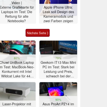
Video |
Externe Grafikkarte für
Apple iPhone Ultra:
Laptops im Test: Die
Leak soll Design des
Rettung für alte
Kameramoduls und
Notebooks?
zwei Farben zeigen
Nächste Seite ⟩
80%
79%
Chuwi UniBook Laptop
Geekom IT13 Max Mini
im Test: MacBook-Neo-
PC im Test: Stark bei
Konkurrent mit Intel
Leistung und Preis,
Wildcat Lake für 449
schwach bei der
US-Dollar
Kühlung
90%
Laser-Projektor mit
Asus ProArt PZ14 im