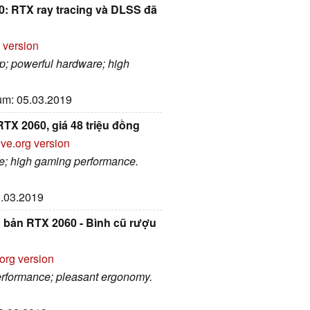
0: RTX ray tracing và DLSS đã
 version
p; powerful hardware; high
tum: 05.03.2019
TX 2060, giá 48 triệu đồng
ive.org version
e; high gaming performance.
3.03.2019
 bản RTX 2060 - Bình cũ rượu
org version
erformance; pleasant ergonomy.