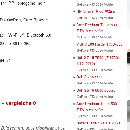
 141 PPI, spiegelnd: nein
GeForce RTX 2060 Mobile
HP Omen 15-dc1002ns
GeForce RTX 2060 Mobile
DisplayPort, Card Reader:
Acer Predator Triton 500
PT515-51-73G6
ac = Wi-Fi 5/), Bluetooth 5.0
GeForce RTX 2060 Mobile
 26.1 x 361 x 262
MSI GE63 Raider RGB-053
GeForce RTX 2060 Mobile
Dell G7 15-7590 (i7-8750H,
64 Bit
RTX 2060)
GeForce RTX 2060 Mobile
Dell G5 15 5590
GeForce RTX 2060 Mobile
Dell G5 15 5590-650GJ
GeForce RTX 2060 Mobile
» vergleiche
0
Acer Predator Triton 500
PT515-51-73G6
GeForce RTX 2060 Mobile
Razer Blade 15 RTX 2060
 Bildschirm: 80% Mobilität: 50%,
GeForce RTX 2060 Mobile