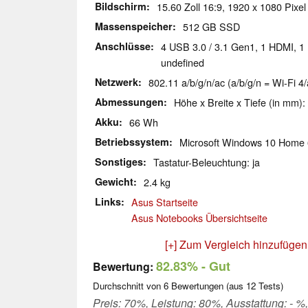
Bildschirm
15.60 Zoll 16:9, 1920 x 1080 Pixel
Massenspeicher
512 GB SSD
Anschlüsse
4 USB 3.0 / 3.1 Gen1, 1 HDMI, 1 
undefined
Netzwerk
802.11 a/b/g/n/ac (a/b/g/n = Wi-Fi 4/
Abmessungen
Höhe x Breite x Tiefe (in mm):
Akku
66 Wh
Betriebssystem
Microsoft Windows 10 Home 
Sonstiges
Tastatur-Beleuchtung: ja
Gewicht
2.4 kg
Links
Asus Startseite
Asus Notebooks Übersichtseite
[+] Zum Vergleich hinzufügen
82.83%
- Gut
Bewertung:
Durchschnitt von
6
Bewertungen (aus
12
Tests)
Preis: 70%, Leistung: 80%, Ausstattung: - %,