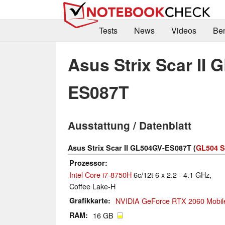
Tests
News
Videos
Be
Asus Strix Scar II
ES087T
Ausstattung / Datenblatt
Asus Strix Scar II GL504GV-ES087T (
GL504 S
Prozessor
Intel Core i7-8750H
6c/12t 6 x 2.2 - 4.1 GHz,
Coffee Lake-H
Grafikkarte
NVIDIA GeForce RTX 2060 Mobil
RAM
16 GB