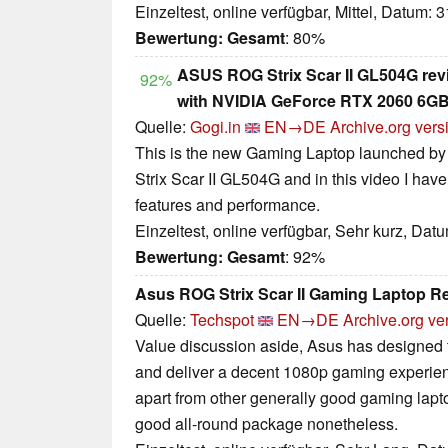
Einzeltest, online verfügbar, Mittel, Datum: 
Bewertung:
Gesamt
: 80%
ASUS ROG Strix Scar II GL504G re
92%
with NVIDIA GeForce RTX 2060 6GB
Quelle:
Gogi.in
EN→DE
Archive.org vers
This is the new Gaming Laptop launched by
Strix Scar II GL504G and in this video I hav
features and performance.
Einzeltest, online verfügbar, Sehr kurz, Dat
Bewertung:
Gesamt
: 92%
Asus ROG Strix Scar II Gaming Laptop R
Quelle:
Techspot
EN→DE
Archive.org ve
Value discussion aside, Asus has designed th
and deliver a decent 1080p gaming experienc
apart from other generally good gaming laptops
good all-round package nonetheless.