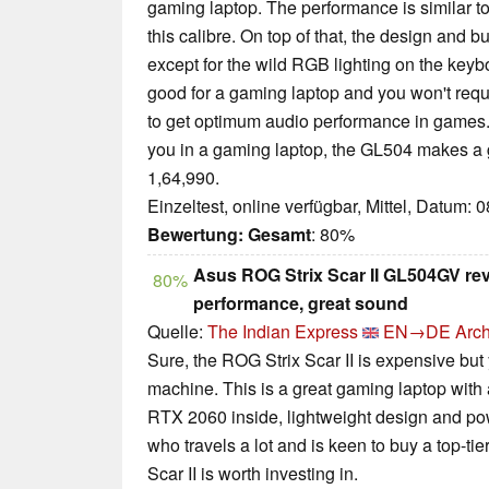
gaming laptop. The performance is similar to
this calibre. On top of that, the design and 
except for the wild RGB lighting on the keyboa
good for a gaming laptop and you won't requi
to get optimum audio performance in games. If
you in a gaming laptop, the GL504 makes a g
1,64,990.
Einzeltest, online verfügbar, Mittel, Datum: 
Bewertung:
Gesamt
: 80%
Asus ROG Strix Scar II GL504GV rev
80%
performance, great sound
Quelle:
The Indian Express
EN→DE
Arch
Sure, the ROG Strix Scar II is expensive but 
machine. This is a great gaming laptop with a
RTX 2060 inside, lightweight design and po
who travels a lot and is keen to buy a top-t
Scar II is worth investing in.