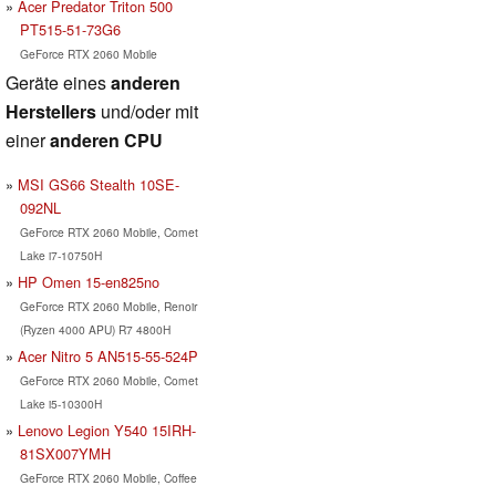
Acer Predator Triton 500
PT515-51-73G6
GeForce RTX 2060 Mobile
Geräte eines
anderen
Herstellers
und/oder mit
einer
anderen CPU
MSI GS66 Stealth 10SE-
092NL
GeForce RTX 2060 Mobile, Comet
Lake i7-10750H
HP Omen 15-en825no
GeForce RTX 2060 Mobile, Renoir
(Ryzen 4000 APU) R7 4800H
Acer Nitro 5 AN515-55-524P
GeForce RTX 2060 Mobile, Comet
Lake i5-10300H
Lenovo Legion Y540 15IRH-
81SX007YMH
GeForce RTX 2060 Mobile, Coffee