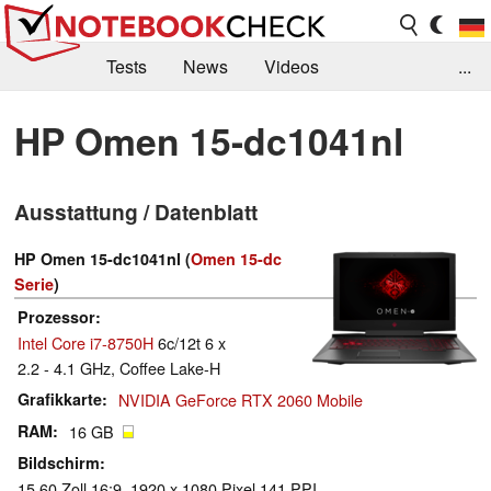
Tests
News
Videos
...
Benchmarks & Tech
Externe Tests
HP Omen 15-dc1041nl
Kaufberatung
Deals
Suche
Jobs
Ausstattung / Datenblatt
Forum
HP Omen 15-dc1041nl (
Omen 15-dc
Serie
)
Prozessor
Intel Core i7-8750H
6c/12t 6 x
2.2 - 4.1 GHz, Coffee Lake-H
Grafikkarte
NVIDIA GeForce RTX 2060 Mobile
RAM
16 GB
Bildschirm
15.60 Zoll 16:9, 1920 x 1080 Pixel 141 PPI,