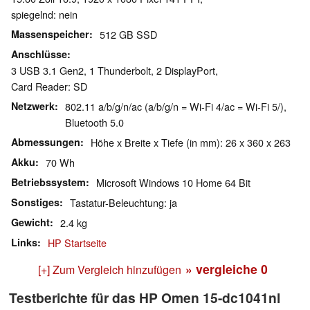
spiegelnd: nein
Massenspeicher
512 GB SSD
Anschlüsse
3 USB 3.1 Gen2, 1 Thunderbolt, 2 DisplayPort,
Card Reader: SD
Netzwerk
802.11 a/b/g/n/ac (a/b/g/n = Wi-Fi 4/ac = Wi-Fi 5/),
Bluetooth 5.0
Abmessungen
Höhe x Breite x Tiefe (in mm): 26 x 360 x 263
Akku
70 Wh
Betriebssystem
Microsoft Windows 10 Home 64 Bit
Sonstiges
Tastatur-Beleuchtung: ja
Gewicht
2.4 kg
Links
HP Startseite
» vergleiche
0
[+] Zum Vergleich hinzufügen
Testberichte für das HP Omen 15-dc1041nl