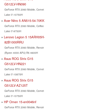
G512LV-HN090
GeForce RTX 2060 Mobile, Comet
Lake i7-10750H
Acer Nitro 5 AN515-54-70KK
GeForce RTX 2060 Mobile, Coffee
Lake i7-9750H
Lenovo Legion 5 15ARH05H-
82B1000RRU
GeForce RTX 2060 Mobile, Renoir
(Ryzen 4000 APU) R5 4600H
Asus ROG Strix G15
G512LV-HN221
GeForce RTX 2060 Mobile, Comet
Lake i7-10875H
Asus ROG Strix G15
G512LV-AZ125T
GeForce RTX 2060 Mobile, Comet
Lake i7-10750H
HP Omen 15-en0046nf
GeForce RTX 2060 Mobile, Renoir