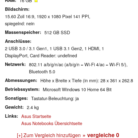
RAM
16 GB
Bildschirm
15.60 Zoll 16:9, 1920 x 1080 Pixel 141 PPI,
spiegelnd: nein
Massenspeicher
512 GB SSD
Anschlüsse
2 USB 3.0 / 3.1 Gen1, 1 USB 3.1 Gen2, 1 HDMI, 1
DisplayPort, Card Reader: undefined
Netzwerk
802.11 a/b/g/n/ac (a/b/g/n = Wi-Fi 4/ac = Wi-Fi 5/),
Bluetooth 5.0
Abmessungen
Höhe x Breite x Tiefe (in mm): 28 x 361 x 262.8
Betriebssystem
Microsoft Windows 10 Home 64 Bit
Sonstiges
Tastatur-Beleuchtung: ja
Gewicht
2.4 kg
Links
Asus Startseite
Asus Notebooks Übersichtseite
» vergleiche
0
[+] Zum Vergleich hinzufügen