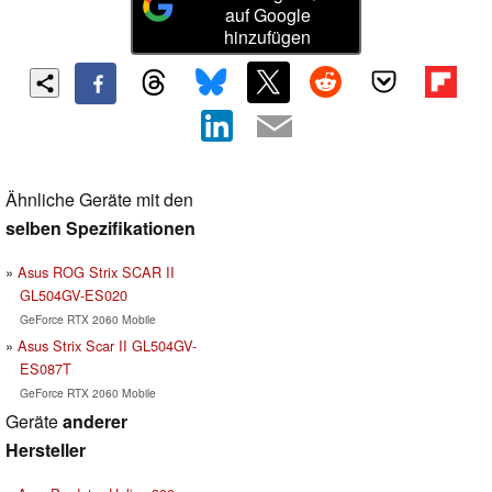
auf Google
hinzufügen
Ähnliche Geräte mit den
selben Spezifikationen
Asus ROG Strix SCAR II
GL504GV-ES020
GeForce RTX 2060 Mobile
Asus Strix Scar II GL504GV-
ES087T
GeForce RTX 2060 Mobile
Geräte
anderer
Hersteller