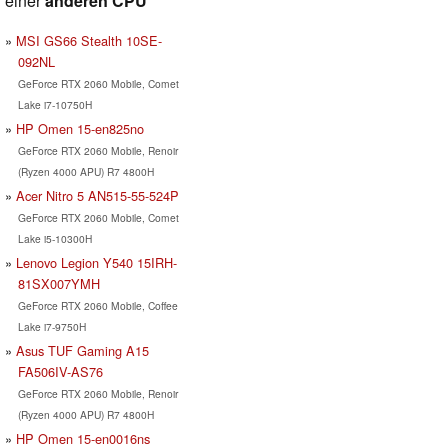
einer
anderen CPU
MSI GS66 Stealth 10SE-
092NL
GeForce RTX 2060 Mobile, Comet
Lake i7-10750H
HP Omen 15-en825no
GeForce RTX 2060 Mobile, Renoir
(Ryzen 4000 APU) R7 4800H
Acer Nitro 5 AN515-55-524P
GeForce RTX 2060 Mobile, Comet
Lake i5-10300H
Lenovo Legion Y540 15IRH-
81SX007YMH
GeForce RTX 2060 Mobile, Coffee
Lake i7-9750H
Asus TUF Gaming A15
FA506IV-AS76
GeForce RTX 2060 Mobile, Renoir
(Ryzen 4000 APU) R7 4800H
HP Omen 15-en0016ns