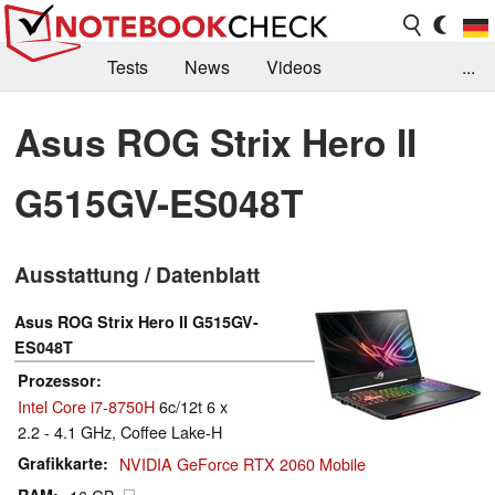
Tests
News
Videos
...
Benchmarks & Tech
Externe Tests
Asus ROG Strix Hero II
Kaufberatung
Deals
Suche
Jobs
G515GV-ES048T
Forum
Ausstattung / Datenblatt
Asus ROG Strix Hero II G515GV-
ES048T
Prozessor
Intel Core i7-8750H
6c/12t 6 x
2.2 - 4.1 GHz, Coffee Lake-H
Grafikkarte
NVIDIA GeForce RTX 2060 Mobile