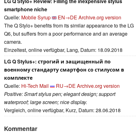
LG Q Stylo+ Review: Filling the inexpensive stylus
smartphone niche
Quelle:
Mobile Syrup
EN→DE
Archive.org version
The Q Stylo+ benefits from its similar appearance to the LG
Q6, but suffers from a poor performance and an average
camera.
Einzeltest, online verfügbar, Lang, Datum: 18.09.2018
LG Q Stylus+: строгий и защищенный по
военному стандарту смартфон со стилусом в
комплекте
Quelle:
Hi-Tech Mail
RU→DE
Archive.org version
Positive: Smart stylus pen; elegant design; support
waterproof; large screen; nice display.
Vergleich, online verfügbar, Kurz, Datum: 28.06.2018
Kommentar