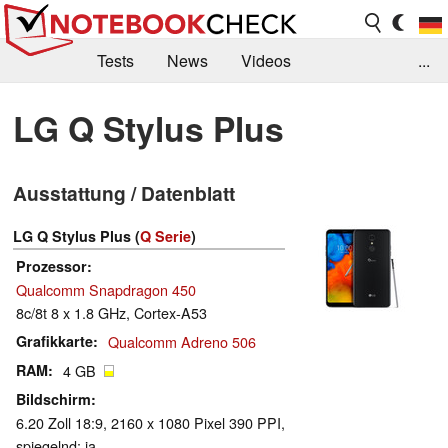
Tests
News
Videos
...
Benchmarks & Tech
Externe Tests
LG Q Stylus Plus
Kaufberatung
Deals
Suche
Jobs
Ausstattung / Datenblatt
Forum
LG Q Stylus Plus (
Q Serie
)
Prozessor
Qualcomm Snapdragon 450
8c/8t 8 x 1.8 GHz, Cortex-A53
Grafikkarte
Qualcomm Adreno 506
RAM
4 GB
Bildschirm
6.20 Zoll 18:9, 2160 x 1080 Pixel 390 PPI,
spiegelnd: ja