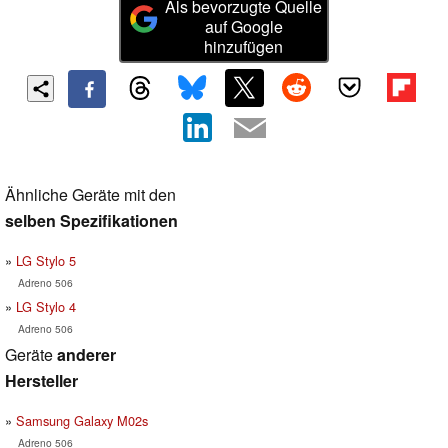
Als bevorzugte Quelle
auf Google
hinzufügen
Ähnliche Geräte mit den
selben Spezifikationen
LG Stylo 5
Adreno 506
LG Stylo 4
Adreno 506
Geräte
anderer
Hersteller
Samsung Galaxy M02s
Adreno 506