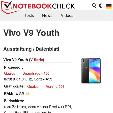
Tests
News
Videos
...
Benchmarks & Tech
Externe Tests
Vivo V9 Youth
Kaufberatung
Deals
Suche
Jobs
Ausstattung / Datenblatt
Forum
Vivo V9 Youth (
V Serie
)
Prozessor
Qualcomm Snapdragon 450
8c/8t 8 x 1.8 GHz, Cortex-A53
Grafikkarte
Qualcomm Adreno 506
RAM
4 GB
Bildschirm
6.30 Zoll 19:9, 2280 x 1080 Pixel 400 PPI,
Capacitive, IPS, spiegelnd: ja