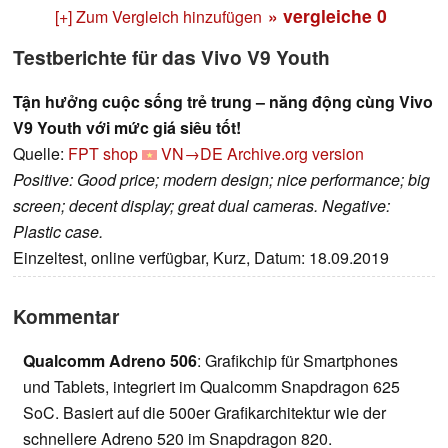
» vergleiche
0
[+] Zum Vergleich hinzufügen
Testberichte für das Vivo V9 Youth
Tận hưởng cuộc sống trẻ trung – năng động cùng Vivo
V9 Youth với mức giá siêu tốt!
Quelle:
FPT shop
VN→DE
Archive.org version
Positive: Good price; modern design; nice performance; big
screen; decent display; great dual cameras. Negative:
Plastic case.
Einzeltest, online verfügbar, Kurz, Datum: 18.09.2019
Kommentar
Qualcomm Adreno 506
: Grafikchip für Smartphones
und Tablets, integriert im Qualcomm Snapdragon 625
SoC. Basiert auf die 500er Grafikarchitektur wie der
schnellere Adreno 520 im Snapdragon 820.