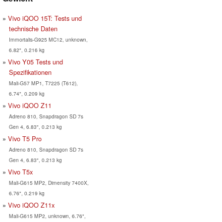
Vivo iQOO 15T: Tests und
technische Daten
Immortalis-G925 MC12, unknown,
6.82", 0.216 kg
Vivo Y05 Tests und
Spezifikationen
Mali-G57 MP1, T7225 (T612),
6.74", 0.209 kg
Vivo iQOO Z11
Adreno 810, Snapdragon SD 7s
Gen 4, 6.83", 0.213 kg
Vivo T5 Pro
Adreno 810, Snapdragon SD 7s
Gen 4, 6.83", 0.213 kg
Vivo T5x
Mali-G615 MP2, Dimensity 7400X,
6.76", 0.219 kg
Vivo iQOO Z11x
Mali-G615 MP2, unknown, 6.76",