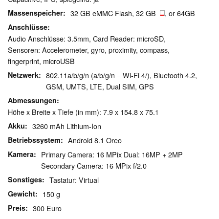
Massenspeicher
32 GB eMMC Flash, 32 GB
, or 64GB
Anschlüsse
Audio Anschlüsse: 3.5mm, Card Reader: microSD,
Sensoren: Accelerometer, gyro, proximity, compass,
fingerprint, microUSB
Netzwerk
802.11a/b/g/n (a/b/g/n = Wi-Fi 4/), Bluetooth 4.2,
GSM, UMTS, LTE, Dual SIM, GPS
Abmessungen
Höhe x Breite x Tiefe (in mm): 7.9 x 154.8 x 75.1
Akku
3260 mAh Lithium-Ion
Betriebssystem
Android 8.1 Oreo
Kamera
Primary Camera: 16 MPix Dual: 16MP + 2MP
Secondary Camera: 16 MPix f/2.0
Sonstiges
Tastatur: Virtual
Gewicht
150 g
Preis
300 Euro