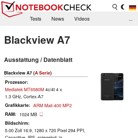
Tests
News
Videos
...
Benchmarks & Tech
Externe Tests
Blackview A7
Kaufberatung
Deals
Suche
Jobs
Ausstattung / Datenblatt
Forum
Blackview A7 (
A Serie
)
Prozessor
Mediatek MT6580M
4c/4t 4 x
1.3 GHz, Cortex-A7
Grafikkarte
ARM Mali-400 MP2
RAM
1024 MB
Bildschirm
5.00 Zoll 16:9, 1280 x 720 Pixel 294 PPI,
Capacitive, IPS, spiegelnd: ja