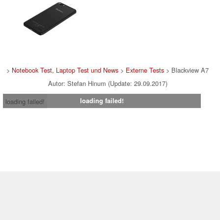
>
Notebook Test, Laptop Test und News
>
Externe Tests
> Blackview A7
Autor: Stefan Hinum (Update: 29.09.2017)
loading failed!
loading failed!
Impressum
|
Team
|
Datenschutz
|
Kontakt
|
Cookie
Einstellungen
| 03.08.2026 20:57
* Beim Kauf über einen Affiliate-Link kann Notebookcheck eine Vergütung
erhalten. Vielen Dank für Ihre Unterstützung!.