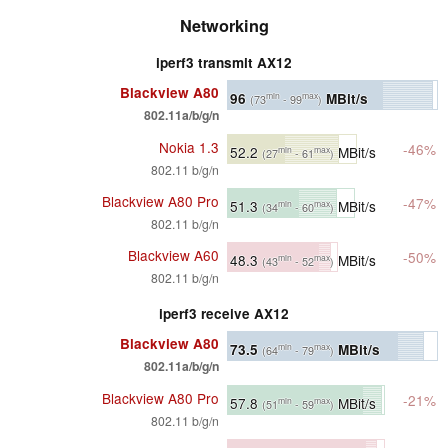
Networking
iperf3 transmit AX12
Blackview A80
96
MBit/s
min
max
(73
- 99
)
802.11a/b/g/n
Nokia 1.3
-46%
52.2
MBit/s
min
max
(27
- 61
)
802.11 b/g/n
Blackview A80 Pro
-47%
51.3
MBit/s
min
max
(34
- 60
)
802.11 b/g/n
Blackview A60
-50%
48.3
MBit/s
min
max
(43
- 52
)
802.11 b/g/n
iperf3 receive AX12
Blackview A80
73.5
MBit/s
min
max
(64
- 79
)
802.11a/b/g/n
Blackview A80 Pro
-21%
57.8
MBit/s
min
max
(51
- 59
)
802.11 b/g/n