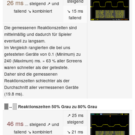
steigend
26 ms
... steigend ↗ und
fallend ↘ kombiniert
↘ 15 ms
fallend
Die gemessenen Reaktionszeiten sind
mittelmäßig und dadurch für Spieler
eventuell zu langsam.
Im Vergleich rangierten die bei uns
getesteten Geräte von 0.1 (Minimum) zu
240 (Maximum) ms. » 63 % aller Screens
waren schneller als der getestete.
Daher sind die gemessenen
Reaktionszeiten schlechter als der
Durchschnitt aller vermessenen Geräte
(19.8 ms).
↔
Reaktionszeiten 50% Grau zu 80% Grau
↗ 25 ms
steigend
46 ms
... steigend ↗ und
fallend ↘ kombiniert
↘ 21 ms