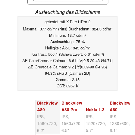
Ausleuchtung des Bildschirms
getestet mit X-Rite i1Pro 2
Maximal: 377 cd/m² (Nits) Durchschnitt: 324.3 cd/m²
Minimum: 13.7 cd/m²
Ausleuchtung: 75 %
Helligkeit Akku: 345 cd/m²
Kontrast: 566:1 (Schwarzwert: 0.61 cd/m²)
ΔE ColorChecker Calman: 6.61 | ∀{0.5-29.43 Ø4.71}
ΔE Greyscale Calman: 9.2 | ∀{0.09-98 Ø4.96}
94.3% sRGB (Calman 2D)
Gamma: 2.15
CCT: 8957 K
Blackview
Blackview
Blackview
A80
A80 Pro
Nokia 1.3
A60
IPS,
IPS,
IPS,
IPS,
1560x720,
1560x720,
1520x720,
1280x600,
6.2"
6.5"
5.7"
6.1"