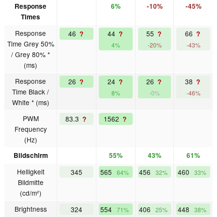
Response
6%
-10%
-45%
Times
Response
46
44
55
66
?
?
?
?
Time Grey 50%
4%
-20%
-43%
/ Grey 80% *
(ms)
Response
26
24
26
38
?
?
?
?
Time Black /
8%
-0%
-46%
White * (ms)
PWM
83.3
1562
?
?
Frequency
(Hz)
Bildschirm
55%
43%
61%
Helligkeit
345
565
456
460
64%
32%
33%
Bildmitte
(cd/m²)
Brightness
324
554
406
448
71%
25%
38%