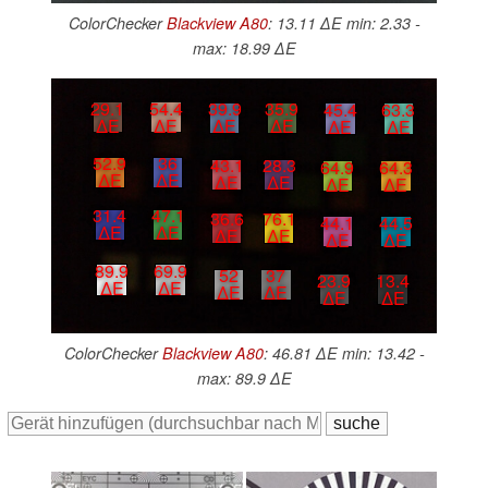
ColorChecker
Blackview A80
: 13.11 ∆E min: 2.33 -
max: 18.99 ∆E
29.1
54.4
39.9
35.9
45.4
63.3
∆E
∆E
∆E
∆E
∆E
∆E
52.9
36
43.1
28.3
64.9
64.3
∆E
∆E
∆E
∆E
∆E
∆E
31.4
47.1
36.6
76.1
44.1
44.5
∆E
∆E
∆E
∆E
∆E
∆E
89.9
69.9
52
37
23.9
13.4
∆E
∆E
∆E
∆E
∆E
∆E
ColorChecker
Blackview A80
: 46.81 ∆E min: 13.42 -
max: 89.9 ∆E