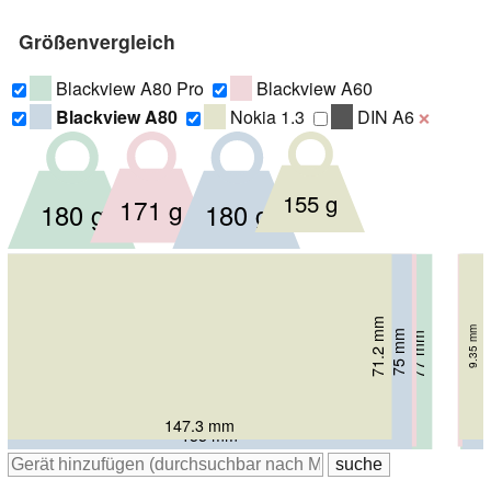
Größenvergleich
Blackview A80 Pro
Blackview A60
Blackview A80
Nokia 1.3
DIN A6
❌
155 g
171 g
180 g
180 g
71.2 mm
9.35 mm
74 mm
75 mm
77 mm
9.8 mm
8.8 mm
8 mm
147.3 mm
156.8 mm
155 mm
162.8 mm