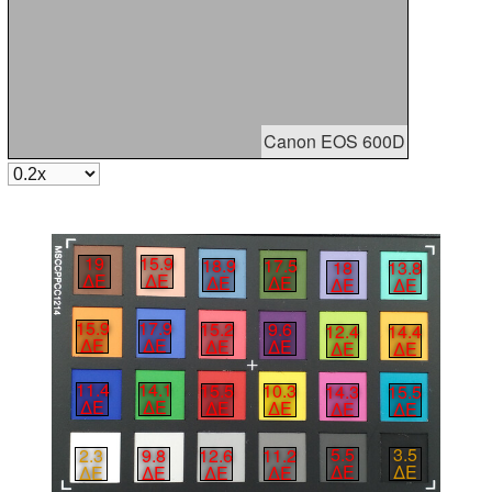
Canon EOS 600D
19
15.9
18.9
17.5
18
13.8
∆E
∆E
∆E
∆E
∆E
∆E
15.9
17.9
15.2
9.6
12.4
14.4
∆E
∆E
∆E
∆E
∆E
∆E
11.4
14.1
15.5
10.3
14.3
15.5
∆E
∆E
∆E
∆E
∆E
∆E
5.5
3.5
2.3
9.8
12.6
11.2
∆E
∆E
∆E
∆E
∆E
∆E