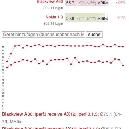
Blackview A60
-24%
55.7
MBit/s
min
max
(52
- 59
)
802.11 b/g/n
Nokia 1.3
-31%
50.8
MBit/s
min
max
(44
- 55
)
802.11 b/g/n
95
90
85
80
75
70
65
60
55
50
45
40
35
30
25
20
15
10
5
0
Blackview A80
; iperf3 receive AX12; iperf 3.1.3:
Ø73.1 (64-
79) MBit/s
Blackview A80
; iperf3 transmit AX12; iperf 3.1.3:
Ø95.9 (73-