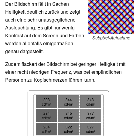
Der Bildschirm fällt in Sachen
Helligkeit deutlich zurück und zeigt
auch eine sehr unausgeglichene
Ausleuchtung. Es gibt nur wenig
Kontrast auf dem Screen und Farben
Subpixel-Aufnahme
werden allenfalls einigermaßen
genau dargestellt.
Zudem flackert der Bildschirm bei geringer Helligkeit mit
einer recht niedrigen Frequenz, was bei empfindlichen
Personen zu Kopfschmerzen führen kann.
293
344
343
cd/m²
cd/m²
cd/m²
284
345
377
cd/m²
cd/m²
cd/m²
284
322
327
cd/m²
cd/m²
cd/m²