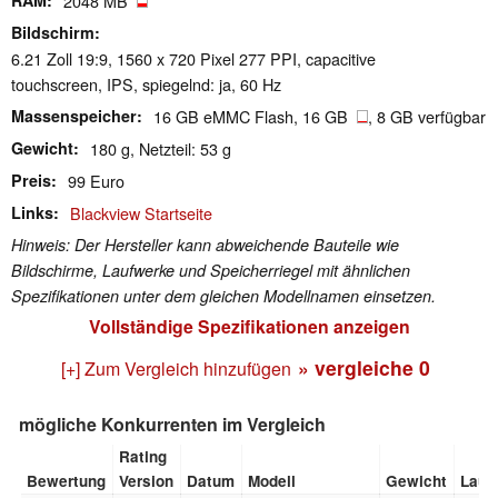
2048 MB
Bildschirm
6.21 Zoll 19:9, 1560 x 720 Pixel 277 PPI, capacitive
touchscreen, IPS, spiegelnd: ja, 60 Hz
Massenspeicher
16 GB eMMC Flash, 16 GB
, 8 GB verfügbar
Gewicht
180 g, Netzteil: 53 g
Preis
99 Euro
Links
Blackview Startseite
Hinweis: Der Hersteller kann abweichende Bauteile wie
Bildschirme, Laufwerke und Speicherriegel mit ähnlichen
Spezifikationen unter dem gleichen Modellnamen einsetzen.
Vollständige Spezifikationen anzeigen
» vergleiche
0
[+] Zum Vergleich hinzufügen
mögliche Konkurrenten im Vergleich
Rating
Bewertung
Version
Datum
Modell
Gewicht
Lauf