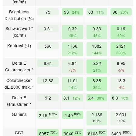
(cd/m²)
Brightness
75
93
83
90
24%
11%
20%
Distribution (%)
Schwarzwert *
0.61
0.32
0.33
0.19
(cd/m²)
48%
46%
69%
Kontrast (:1)
566
1766
1382
2421
212%
144%
328%
Delta E
6.61
6.84
5.22
6.95
Colorchecker *
-3%
21%
-5%
Colorchecker
12.82
11.01
8.38
13.3
dE 2000 max. *
14%
35%
-4%
Delta E
9.2
8.1
6.4
8.3
12%
30%
10%
Graustufen *
Gamma
102%
88%
2.186
2.001
2.15
2.49
101%
110%
CCT
73%
72%
80%
100%
8957
9040
8108
6493