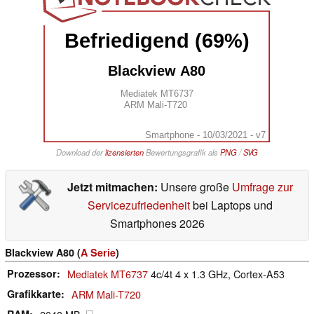
Befriedigend (69%)
Blackview A80
Mediatek MT6737
ARM Mali-T720
Smartphone - 10/03/2021 - v7
Download der
lizensierten
Bewertungsgrafik als
PNG
/
SVG
Jetzt mitmachen:
Unsere große
Umfrage zur
Servicezufriedenheit
bei Laptops und
Smartphones 2026
Blackview A80 (
A Serie
)
Prozessor
Mediatek MT6737
4c/4t 4 x 1.3 GHz, Cortex-A53
Grafikkarte
ARM Mali-T720
RAM