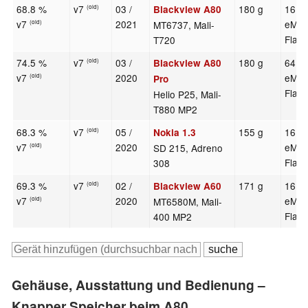
68.8 %
v7
03 /
180 g
16 G
Blackview A80
(old)
v7
2021
eMM
MT6737, Mali-
(old)
Flas
T720
74.5 %
v7
03 /
180 g
64 G
Blackview A80
(old)
v7
2020
eMM
(old)
Pro
Flas
Helio P25, Mali-
T880 MP2
68.3 %
v7
05 /
155 g
16 G
Nokia 1.3
(old)
v7
2020
eMM
SD 215, Adreno
(old)
Flas
308
69.3 %
v7
02 /
171 g
16 G
Blackview A60
(old)
v7
2020
eMM
MT6580M, Mali-
(old)
Flas
400 MP2
Gehäuse, Ausstattung und Bedienung –
Knapper Speicher beim A80