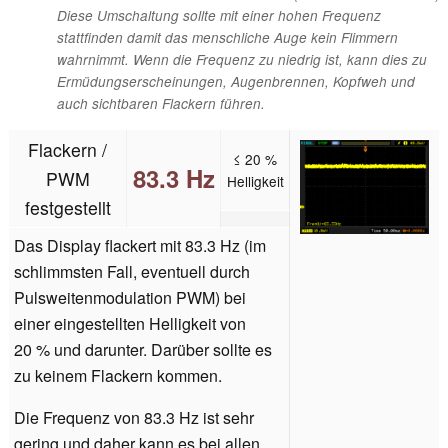
Diese Umschaltung sollte mit einer hohen Frequenz
stattfinden damit das menschliche Auge kein Flimmern
wahrnimmt. Wenn die Frequenz zu niedrig ist, kann dies zu
Ermüdungserscheinungen, Augenbrennen, Kopfweh und
auch sichtbaren Flackern führen.
Flackern /
≤ 20 %
83.3 Hz
PWM
Helligkeit
festgestellt
Das Display flackert mit 83.3 Hz (im
schlimmsten Fall, eventuell durch
Pulsweitenmodulation PWM) bei
einer eingestellten Helligkeit von
20 % und darunter. Darüber sollte es
zu keinem Flackern kommen.
Die Frequenz von 83.3 Hz ist sehr
gering und daher kann es bei allen