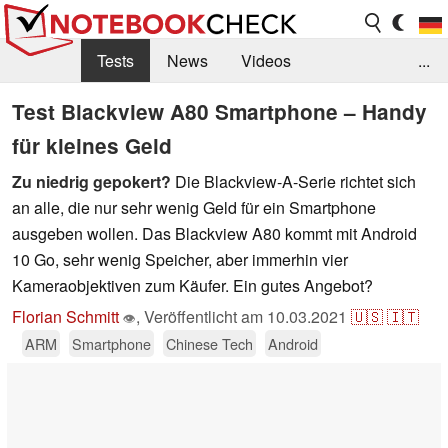
Tests
News
Videos
...
Benchmarks & Tech
Externe Tests
Test Blackview A80 Smartphone – Handy
für kleines Geld
Kaufberatung
Deals
Suche
Jobs
Zu niedrig gepokert?
Die Blackview-A-Serie richtet sich
Forum
an alle, die nur sehr wenig Geld für ein Smartphone
ausgeben wollen. Das Blackview A80 kommt mit Android
10 Go, sehr wenig Speicher, aber immerhin vier
Kameraobjektiven zum Käufer. Ein gutes Angebot?
Florian Schmitt
,
Veröffentlicht am
10.03.2021
🇺🇸
🇮🇹
👁
ARM
Smartphone
Chinese Tech
Android