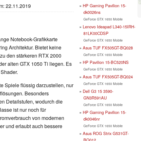
um: 22.11.2019
HP Gaming Pavilion 15-
dk0026ns
GeForce GTX 1650 Mobile
Lenovo Ideapad L340-15IRH-
81LK00CDSP
ange Notebook-Grafikkarte
GeForce GTX 1650 Mobile
ng Architektur. Bietet keine
Asus TUF FX505GT-BQ028
 zu den stärkeren RTX 2000
GeForce GTX 1650 Mobile
HP Pavilion 15-BC520NS
der alten GTX 1050 Ti liegen. Es
GeForce GTX 1650 Mobile
6 Shader.
Asus TUF FX505GT-BQ024
GeForce GTX 1650 Mobile
 Spiele flüssig darzustellen, nur
Dell G3 15 3590-
Auflösungen. Besonders
GN3R591AU
en Detailstufen, wodurch die
GeForce GTX 1650 Mobile
lasse ist nur noch für
HP Gaming Pavilion 15-
Stromverbrauch von modernen
dk0046nr
nger und erlaubt auch bessere
GeForce GTX 1650 Mobile
Asus ROG Strix G531GT-
BQ012