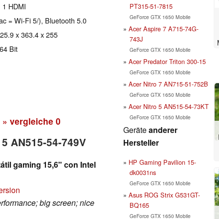
, 1 HDMI
PT315-51-7815
GeForce GTX 1650 Mobile
ac = Wi-Fi 5/), Bluetooth 5.0
Acer Aspire 7 A715-74G-
 25.9 x 363.4 x 255
743J
64 Bit
GeForce GTX 1650 Mobile
Acer Predator Triton 300-15
GeForce GTX 1650 Mobile
Acer Nitro 7 AN715-51-752B
GeForce GTX 1650 Mobile
Acer Nitro 5 AN515-54-73KT
GeForce GTX 1650 Mobile
» vergleiche
0
Geräte
anderer
o 5 AN515-54-749V
Hersteller
HP Gaming Pavilion 15-
átil gaming 15,6" con Intel
dk0031ns
GeForce GTX 1650 Mobile
ersion
Asus ROG Strix G531GT-
rformance; big screen; nice
BQ165
GeForce GTX 1650 Mobile