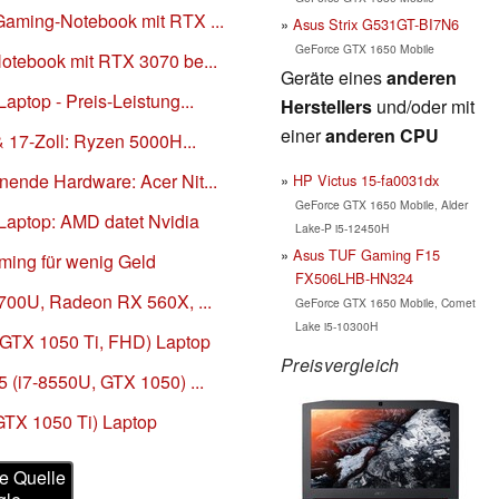
Gaming-Notebook mit RTX ...
Asus Strix G531GT-BI7N6
GeForce GTX 1650 Mobile
Notebook mit RTX 3070 be...
Geräte eines
anderen
aptop - Preis-Leistung...
Herstellers
und/oder mit
einer
anderen CPU
& 17-Zoll: Ryzen 5000H...
nende Hardware: Acer Nit...
HP Victus 15-fa0031dx
GeForce GTX 1650 Mobile, Alder
 Laptop: AMD datet Nvidia
Lake-P i5-12450H
Asus TUF Gaming F15
aming für wenig Geld
FX506LHB-HN324
2700U, Radeon RX 560X, ...
GeForce GTX 1650 Mobile, Comet
Lake i5-10300H
, GTX 1050 Ti, FHD) Laptop
Preisvergleich
5 (i7-8550U, GTX 1050) ...
GTX 1050 Ti) Laptop
e Quelle