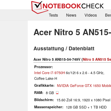
Tests
News
Videos
Be
Acer Nitro 5 AN515
Ausstattung / Datenblatt
Acer Nitro 5 AN515-54-749V (
Nitro 5 AN515 Se
Prozessor
Intel Core i7-9750H
6c/12t 6 x 2.6 - 4.5 GHz,
Coffee Lake-H
Grafikkarte
NVIDIA GeForce GTX 1650 Mobil
RAM
8 GB
Bildschirm
15.60 Zoll 16:9, 1920 x 1080 Pixel
Massenspeicher
128 GB SSD + 1 TB HDD