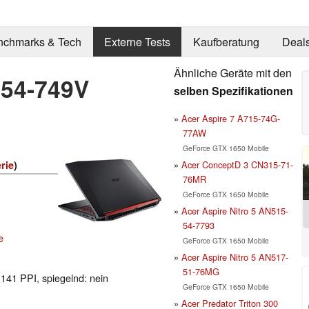
nchmarks & Tech
Externe Tests
Kaufberatung
Deal
Ähnliche Geräte mit den
-54-749V
selben Spezifikationen
Acer Aspire 7 A715-74G-
77AW
GeForce GTX 1650 Mobile
Acer ConceptD 3 CN315-71-
rie
)
76MR
GeForce GTX 1650 Mobile
Acer Aspire Nitro 5 AN515-
54-7793
e
GeForce GTX 1650 Mobile
Acer Aspire Nitro 5 AN517-
51-76MG
 141 PPI, spiegelnd: nein
GeForce GTX 1650 Mobile
Acer Predator Triton 300