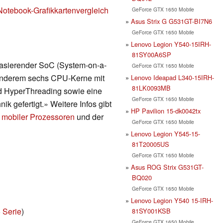
Notebook-Grafikkartenvergleich
GeForce GTX 1650 Mobile
Asus Strix G G531GT-BI7N6
GeForce GTX 1650 Mobile
Lenovo Legion Y540-15IRH-
81SY00A6SP
 basierender SoC (System-on-a-
GeForce GTX 1650 Mobile
r anderem sechs CPU-Kerne mit
Lenovo Ideapad L340-15IRH-
81LK0093MB
nd HyperThreading sowie eine
GeForce GTX 1650 Mobile
ik gefertigt.» Weitere Infos gibt
HP Pavilion 15-dk0042tx
 mobiler Prozessoren
und der
GeForce GTX 1650 Mobile
Lenovo Legion Y545-15-
81T20005US
GeForce GTX 1650 Mobile
Asus ROG Strix G531GT-
BQ020
GeForce GTX 1650 Mobile
Lenovo Legion Y540 15-IRH-
 Serie
)
81SY001KSB
GeForce GTX 1650 Mobile