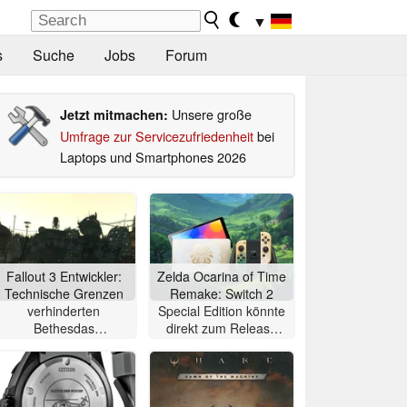
▼
s
Suche
Jobs
Forum
Unsere große
Jetzt mitmachen:
Umfrage zur Servicezufriedenheit
bei
Laptops und Smartphones 2026
Fallout 3 Entwickler:
Zelda Ocarina of Time
Technische Grenzen
Remake: Switch 2
verhinderten
Special Edition könnte
Bethesdas
direkt zum Release
ursprüngliche Vision
des Spiels erscheinen