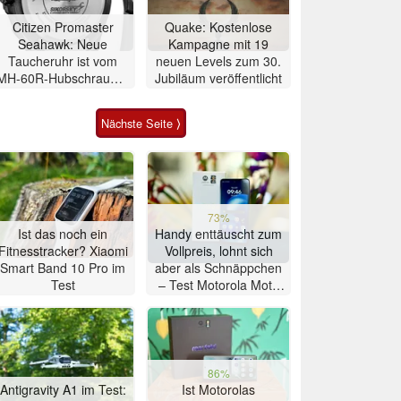
Citizen Promaster
Quake: Kostenlose
Seahawk: Neue
Kampagne mit 19
Taucheruhr ist vom
neuen Levels zum 30.
MH-60R-Hubschrauber
Jubiläum veröffentlicht
inspiriert
Nächste Seite ⟩
73%
Ist das noch ein
Handy enttäuscht zum
Fitnesstracker? Xiaomi
Vollpreis, lohnt sich
Smart Band 10 Pro im
aber als Schnäppchen
Test
– Test Motorola Moto
G47 Smartphone
86%
Antigravity A1 im Test:
Ist Motorolas