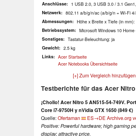
Anschlüsse
1 USB 2.0, 3 USB 3.0 / 3.1 Gen1
Netzwerk
802.11 a/b/g/n/ac (a/b/g/n = Wi-Fi 4/
Abmessungen
Höhe x Breite x Tiefe (in mm):
Betriebssystem
Microsoft Windows 10 Home 
Sonstiges
Tastatur-Beleuchtung: ja
Gewicht
2.5 kg
Links
Acer Startseite
Acer Notebooks Übersichtseite
[+] Zum Vergleich hinzufügen
Testberichte für das Acer Nitr
¡Chollo! Acer Nitro 5 AN515-54-749V. Port
Core i7-9750H y nVidia GTX 1650 (849 €)
Quelle:
Ofertaman
ES→DE
Archive.org v
Positive: Powerful hardware; high gaming pe
display; attractive price.