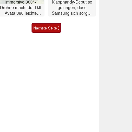
immersive 360°-
Klapphandy-Debut so
Drohne macht der DJI
gelungen, dass
Avata 360 leichte
Samsung sich sorgen
Konkurrenz
muss? – Razr Fold
Smartphone im Test
Nächste Seite ⟩