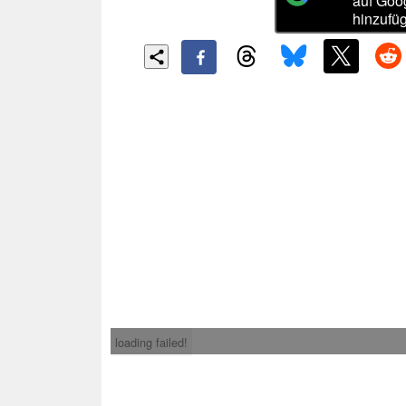
auf Goo
hinzufü
loading failed!