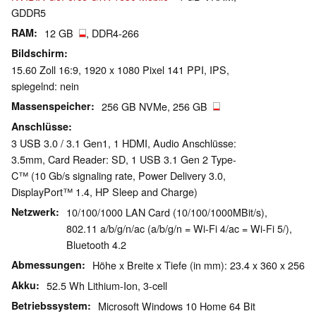
GDDR5
RAM
12 GB
, DDR4-266
Bildschirm
15.60 Zoll 16:9, 1920 x 1080 Pixel 141 PPI, IPS,
spiegelnd: nein
Massenspeicher
256 GB NVMe, 256 GB
Anschlüsse
3 USB 3.0 / 3.1 Gen1, 1 HDMI, Audio Anschlüsse:
3.5mm, Card Reader: SD, 1 USB 3.1 Gen 2 Type-
C™ (10 Gb/s signaling rate, Power Delivery 3.0,
DisplayPort™ 1.4, HP Sleep and Charge)
Netzwerk
10/100/1000 LAN Card (10/100/1000MBit/s),
802.11 a/b/g/n/ac (a/b/g/n = Wi-Fi 4/ac = Wi-Fi 5/),
Bluetooth 4.2
Abmessungen
Höhe x Breite x Tiefe (in mm): 23.4 x 360 x 256
Akku
52.5 Wh Lithium-Ion, 3-cell
Betriebssystem
Microsoft Windows 10 Home 64 Bit