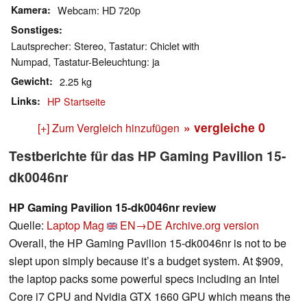
Kamera
Webcam: HD 720p
Sonstiges
Lautsprecher: Stereo, Tastatur: Chiclet with
Numpad, Tastatur-Beleuchtung: ja
Gewicht
2.25 kg
Links
HP Startseite
» vergleiche
0
[+] Zum Vergleich hinzufügen
Testberichte für das HP Gaming Pavilion 15-
dk0046nr
HP Gaming Pavilion 15-dk0046nr review
Quelle:
Laptop Mag
EN→DE
Archive.org version
Overall, the HP Gaming Pavilion 15-dk0046nr is not to be
slept upon simply because it’s a budget system. At $909,
the laptop packs some powerful specs including an Intel
Core i7 CPU and Nvidia GTX 1660 GPU which means the