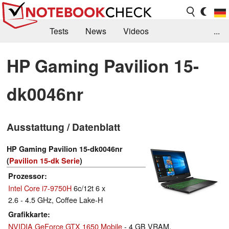
Tests
News
Videos
...
Benchmarks & Tech
Externe Tests
HP Gaming Pavilion 15-
Kaufberatung
Deals
Suche
Jobs
dk0046nr
Forum
Ausstattung / Datenblatt
HP Gaming Pavilion 15-dk0046nr
(
Pavilion 15-dk Serie
)
Prozessor
Intel Core i7-9750H
6c/12t 6 x
2.6 - 4.5 GHz, Coffee Lake-H
Grafikkarte
NVIDIA GeForce GTX 1650 Mobile
- 4 GB VRAM,