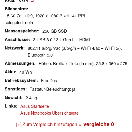
RAM
8 GB
Bildschirm
15.60 Zoll 16:9, 1920 x 1080 Pixel 141 PPI,
spiegelnd: nein
Massenspeicher
256 GB SSD
Anschlüsse
3 USB 3.0 / 3.1 Gen1, 1 HDMI
Netzwerk
802.11 a/b/g/n/ac (a/b/g/n = Wi-Fi 4/ac = Wi-Fi 5/),
Bluetooth 5.0
Abmessungen
Höhe x Breite x Tiefe (in mm): 25.8 x 360 x 275
Akku
48 Wh
Betriebssystem
FreeDos
Sonstiges
Tastatur-Beleuchtung: ja
Gewicht
2.4 kg
Links
Asus Startseite
Asus Notebooks Übersichtseite
» vergleiche
0
[+] Zum Vergleich hinzufügen