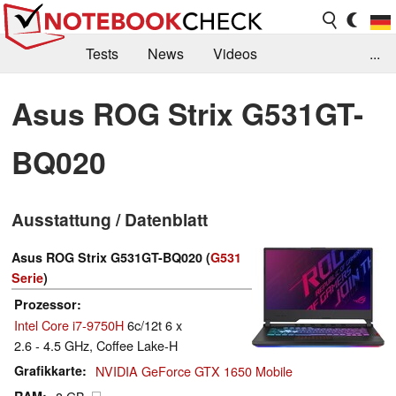
Tests
News
Videos
...
Benchmarks & Tech
Externe Tests
Asus ROG Strix G531GT-
Kaufberatung
Deals
Suche
Jobs
BQ020
Forum
Ausstattung / Datenblatt
Asus ROG Strix G531GT-BQ020 (
G531
Serie
)
Prozessor
Intel Core i7-9750H
6c/12t 6 x
2.6 - 4.5 GHz, Coffee Lake-H
Grafikkarte
NVIDIA GeForce GTX 1650 Mobile