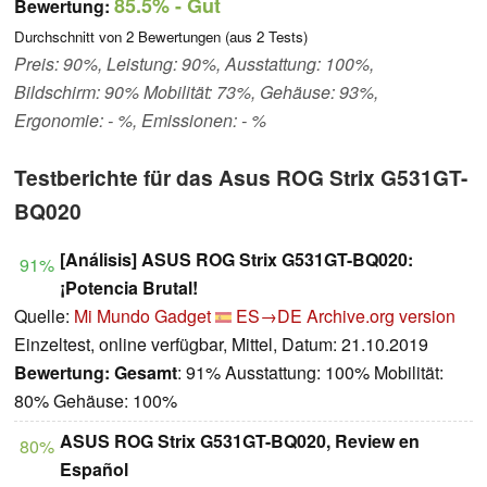
85.5%
- Gut
Bewertung:
Durchschnitt von
2
Bewertungen (aus
2
Tests)
Preis: 90%, Leistung: 90%, Ausstattung: 100%,
Bildschirm: 90% Mobilität: 73%, Gehäuse: 93%,
Ergonomie: - %, Emissionen: - %
Testberichte für das Asus ROG Strix G531GT-
BQ020
[Análisis] ASUS ROG Strix G531GT-BQ020:
91%
¡Potencia Brutal!
Quelle:
Mi Mundo Gadget
ES→DE
Archive.org version
Einzeltest, online verfügbar, Mittel, Datum: 21.10.2019
Bewertung:
Gesamt
: 91% Ausstattung: 100% Mobilität:
80% Gehäuse: 100%
ASUS ROG Strix G531GT-BQ020, Review en
80%
Español