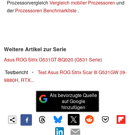
Prozessorvergleich
Vergleich mobiler Prozessoren
und
der
Prozessoren Benchmarkliste
.
Weitere Artikel zur Serie
Asus ROG Strix G531GT-BQ020
(
G531 Serie
)
Testbericht
•
Test Asus ROG Strix Scar III G531GW (i9-
9880H, RTX...
Als bevorzugte Quelle
auf Google
hinzufügen