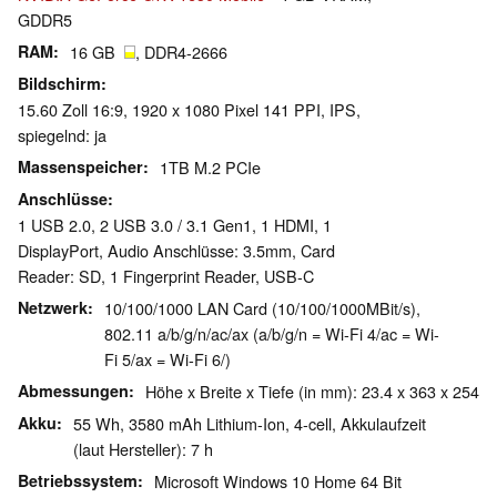
GDDR5
RAM
16 GB
, DDR4-2666
Bildschirm
15.60 Zoll 16:9, 1920 x 1080 Pixel 141 PPI, IPS,
spiegelnd: ja
Massenspeicher
1TB M.2 PCIe
Anschlüsse
1 USB 2.0, 2 USB 3.0 / 3.1 Gen1, 1 HDMI, 1
DisplayPort, Audio Anschlüsse: 3.5mm, Card
Reader: SD, 1 Fingerprint Reader, USB-C
Netzwerk
10/100/1000 LAN Card (10/100/1000MBit/s),
802.11 a/b/g/n/ac/ax (a/b/g/n = Wi-Fi 4/ac = Wi-
Fi 5/ax = Wi-Fi 6/)
Abmessungen
Höhe x Breite x Tiefe (in mm): 23.4 x 363 x 254
Akku
55 Wh, 3580 mAh Lithium-Ion, 4-cell, Akkulaufzeit
(laut Hersteller): 7 h
Betriebssystem
Microsoft Windows 10 Home 64 Bit