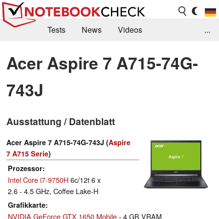
Tests
News
Videos
...
Benchmarks & Tech
Externe Tests
Acer Aspire 7 A715-74G-
Kaufberatung
Deals
Suche
Jobs
743J
Forum
Ausstattung / Datenblatt
Acer Aspire 7 A715-74G-743J (
Aspire
7 A715 Serie
)
Prozessor
Intel Core i7-9750H
6c/12t 6 x
2.6 - 4.5 GHz, Coffee Lake-H
Grafikkarte
NVIDIA GeForce GTX 1650 Mobile
- 4 GB VRAM,