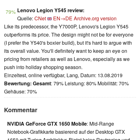
Lenovo Legion Y545 review:
79%
Quelle:
CNet
EN→DE
Archive.org version
Like its predecessor, the Y7000P, Lenovo's Legion Y545
outperforms its price. The design might not be for everyone
(I prefer the Y540's boxier build), but it's hard to argue with
its overall value. You'll definitely want to keep an eye on
pricing from retailers as well as Lenovo, especially as we
push into holiday shopping season.
Einzeltest, online verfügbar, Lang, Datum: 13.08.2019
Bewertung:
Gesamt
: 79% Leistung: 80% Mobilität: 70%
Gehäuse: 70%
Kommentar
NVIDIA GeForce GTX 1650 Mobile
: Mid-Range
Notebook-Grafikkarte basierend auf der Desktop GTX
1650 mit Turing Architektur. Bietet keine Raytracing und