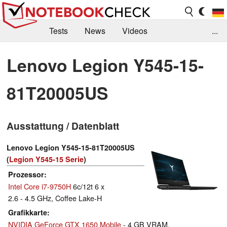
Tests
News
Videos
...
Benchmarks & Tech
Externe Tests
Lenovo Legion Y545-15-
Kaufberatung
Deals
Suche
Jobs
81T20005US
Forum
Ausstattung / Datenblatt
Lenovo Legion Y545-15-81T20005US
(
Legion Y545-15 Serie
)
Prozessor
Intel Core i7-9750H
6c/12t 6 x
2.6 - 4.5 GHz, Coffee Lake-H
Grafikkarte
NVIDIA GeForce GTX 1650 Mobile
- 4 GB VRAM,