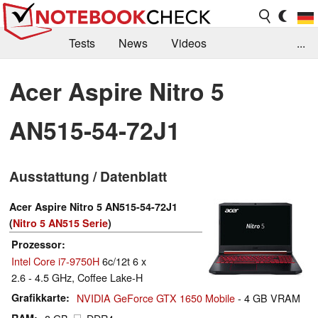
Tests
News
Videos
...
Benchmarks & Tech
Externe Tests
Acer Aspire Nitro 5
Kaufberatung
Deals
Suche
Jobs
AN515-54-72J1
Forum
Ausstattung / Datenblatt
Acer Aspire Nitro 5 AN515-54-72J1
(
Nitro 5 AN515 Serie
)
Prozessor
Intel Core i7-9750H
6c/12t 6 x
2.6 - 4.5 GHz, Coffee Lake-H
Grafikkarte
NVIDIA GeForce GTX 1650 Mobile
- 4 GB VRAM