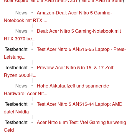
Acer Aspire Nitro 5 AN515-54-72J1
(
Nitro 5 AN515 Serie
)
News
•
Amazon-Deal: Acer Nitro 5 Gaming-
Notebook mit RTX ...
|
News
•
Deal: Acer Nitro 5 Gaming-Notebook mit
RTX 3070 be...
|
Testbericht
•
Test Acer Nitro 5 AN515-55 Laptop - Preis-
Leistung...
|
Testbericht
•
Preview Acer Nitro 5 in 15- & 17-Zoll:
Ryzen 5000H...
|
News
•
Hohe Akkulaufzeit und spannende
Hardware: Acer Nit...
|
Testbericht
•
Test Acer Nitro 5 AN515-44 Laptop: AMD
datet Nvidia
|
Testbericht
•
Acer Nitro 5 im Test: Viel Gaming für wenig
Geld