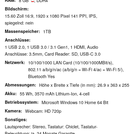
RAM
8 GB
, DDR4
Bildschirm
15.60 Zoll 16:9, 1920 x 1080 Pixel 141 PPI, IPS,
spiegelnd: nein
Massenspeicher
1TB
Anschlüsse
1 USB 2.0, 1 USB 3.0 / 3.1 Gen1, 1 HDMI, Audio
Anschlüsse: 3.5mm, Card Reader: SD, USB-C 3.0
Netzwerk
10/100/1000 LAN Card (10/100/1000MBit/s),
802.11 a/b/g/n/ac (a/b/g/n = Wi-Fi 4/ac = Wi-Fi 5/),
Bluetooth Yes
Abmessungen
Höhe x Breite x Tiefe (in mm): 26.9 x 363 x 255
Akku
55 Wh, 3570 mAh Lithium-Ion, 4-cell
Betriebssystem
Microsoft Windows 10 Home 64 Bit
Kamera
Webcam: HD 720p
Sonstiges
Lautsprecher: Stereo, Tastatur: Chiclet, Tastatur-
Beleuchtung: ja, 24 Monate Garantie