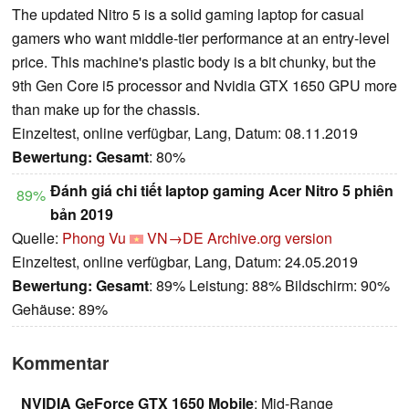
The updated Nitro 5 is a solid gaming laptop for casual
gamers who want middle-tier performance at an entry-level
price. This machine's plastic body is a bit chunky, but the
9th Gen Core i5 processor and Nvidia GTX 1650 GPU more
than make up for the chassis.
Einzeltest, online verfügbar, Lang, Datum: 08.11.2019
Bewertung:
Gesamt
: 80%
Đánh giá chi tiết laptop gaming Acer Nitro 5 phiên
89%
bản 2019
Quelle:
Phong Vu
VN→DE
Archive.org version
Einzeltest, online verfügbar, Lang, Datum: 24.05.2019
Bewertung:
Gesamt
: 89% Leistung: 88% Bildschirm: 90%
Gehäuse: 89%
Kommentar
NVIDIA GeForce GTX 1650 Mobile
: Mid-Range