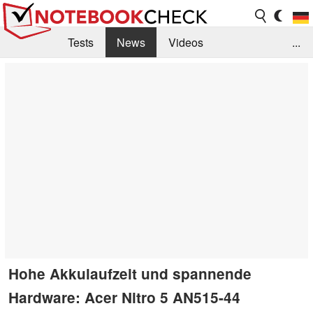
Tests
News
Videos
...
Benchmarks & Tech
Externe Tests
Kaufberatung
Deals
Suche
Jobs
Forum
Hohe Akkulaufzeit und spannende
Hardware: Acer Nitro 5 AN515-44