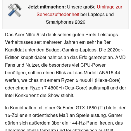
Jetzt mitmachen:
Unsere große
Umfrage zur
Servicezufriedenheit
bei Laptops und
Smartphones 2026
Das Acer Nitro 5 ist dank seines guten Preis-Leistungs-
Verhältnisses seit mehreren Jahren ein sehr heißer
Kandidat unter den Budget-Gaming-Laptops. Die 2020er-
Edition knüpft dabei nahtlos an das Erfolgsrezept an. AMD
Fans und Nutzer, die besonders viel CPU-Power
benötigen, sollten einen Blick auf das Modell AN515-44
werfen, welches mit einem Ryzen 5 4600H (Hexa-Core)
oder einem Ryzen 7 4800H (Octa-Core) auftrumpft und der
Intel Konkurrenz die Show stiehlt.
In Kombination mit einer GeForce GTX 1650 (Ti) bietet der
15-Zöller ein ordentliches Maß an Spieleleistung. Gamer
dürfen sich außerdem über ein 144-Hz-Panel freuen, das
allerdings etwas farbarm und leuchtschwach ausfällt.