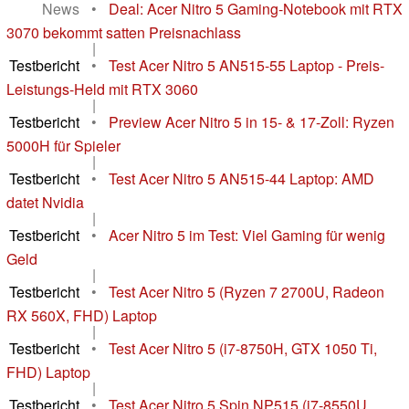
News
•
Deal: Acer Nitro 5 Gaming-Notebook mit RTX
3070 bekommt satten Preisnachlass
|
Testbericht
•
Test Acer Nitro 5 AN515-55 Laptop - Preis-
Leistungs-Held mit RTX 3060
|
Testbericht
•
Preview Acer Nitro 5 in 15- & 17-Zoll: Ryzen
5000H für Spieler
|
Testbericht
•
Test Acer Nitro 5 AN515-44 Laptop: AMD
datet Nvidia
|
Testbericht
•
Acer Nitro 5 im Test: Viel Gaming für wenig
Geld
|
Testbericht
•
Test Acer Nitro 5 (Ryzen 7 2700U, Radeon
RX 560X, FHD) Laptop
|
Testbericht
•
Test Acer Nitro 5 (i7-8750H, GTX 1050 Ti,
FHD) Laptop
|
Testbericht
•
Test Acer Nitro 5 Spin NP515 (i7-8550U,