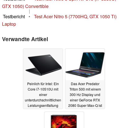
GTX 1050) Convertible
|
Testbericht
•
Test Acer Nitro 5 (7700HQ, GTX 1050 Ti)
Laptop
Verwandte Artikel
Peinlich für Intel: Ein
Das Acer Predator
Core i7-10510U mit
Triton 500 mit einem
einer
300 Hz Display und
unterdurchschnittlichen
einer GeForce RTX
Leistungsentfaltung
2080 Super Max-Q ist
kann langsamer sein
jetzt verfügbar
29.06.2020
als der zwei Jahre alte
Core i5-8250U
29.08.2020