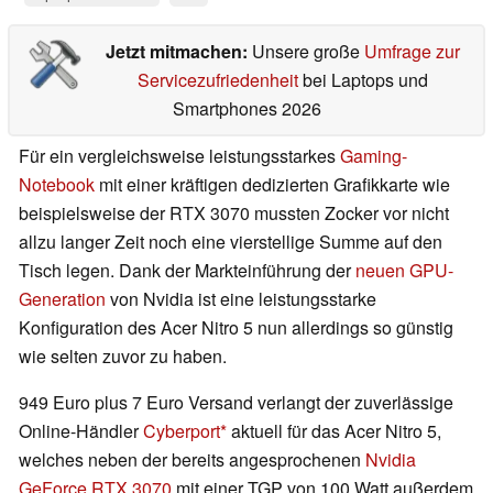
Jetzt mitmachen:
Unsere große
Umfrage zur
Servicezufriedenheit
bei Laptops und
Smartphones 2026
Für ein vergleichsweise leistungsstarkes
Gaming-
Notebook
mit einer kräftigen dedizierten Grafikkarte wie
beispielsweise der RTX 3070 mussten Zocker vor nicht
allzu langer Zeit noch eine vierstellige Summe auf den
Tisch legen. Dank der Markteinführung der
neuen GPU-
Generation
von Nvidia ist eine leistungsstarke
Konfiguration des Acer Nitro 5 nun allerdings so günstig
wie selten zuvor zu haben.
949 Euro plus 7 Euro Versand verlangt der zuverlässige
Online-Händler
Cyberport
aktuell für das Acer Nitro 5,
welches neben der bereits angesprochenen
Nvidia
GeForce RTX 3070
mit einer TGP von 100 Watt außerdem