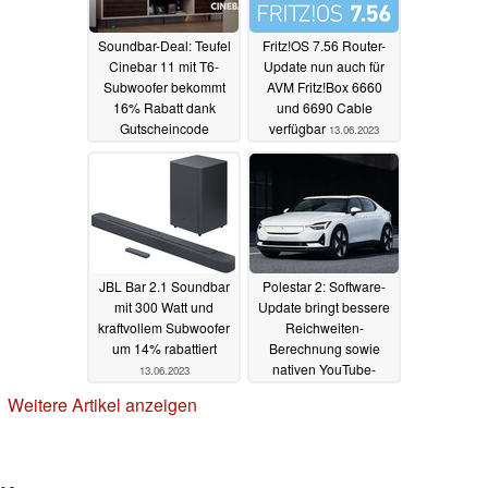
Soundbar-Deal: Teufel
Fritz!OS 7.56 Router-
Cinebar 11 mit T6-
Update nun auch für
Subwoofer bekommt
AVM Fritz!Box 6660
16% Rabatt dank
und 6690 Cable
Gutscheincode
verfügbar
13.06.2023
14.06.2023
JBL Bar 2.1 Soundbar
Polestar 2: Software-
mit 300 Watt und
Update bringt bessere
kraftvollem Subwoofer
Reichweiten-
um 14% rabattiert
Berechnung sowie
nativen YouTube-
13.06.2023
Support
01.06.2023
Weitere Artikel anzeigen