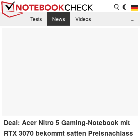
Tests
News
Videos
...
Benchmarks & Tech
Externe Tests
Kaufberatung
Deals
Suche
Jobs
Forum
Deal: Acer Nitro 5 Gaming-Notebook mit
RTX 3070 bekommt satten Preisnachlass