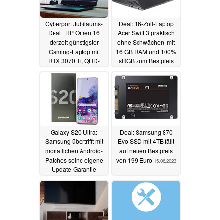
Cyberport Jubiläums-
Deal: 16-Zoll-Laptop
Deal | HP Omen 16
Acer Swift 3 praktisch
derzeit günstigster
ohne Schwächen, mit
Gaming-Laptop mit
16 GB RAM und 100%
RTX 3070 Ti, QHD-
sRGB zum Bestpreis
Display und Max-TGP
von 499 Euro bei
Cyberport
18.06.2023
18.06.2023
Galaxy S20 Ultra:
Deal: Samsung 870
Samsung übertrifft mit
Evo SSD mit 4TB fällt
monatlichen Android-
auf neuen Bestpreis
Patches seine eigene
von 199 Euro
15.06.2023
Update-Garantie
16.06.2023