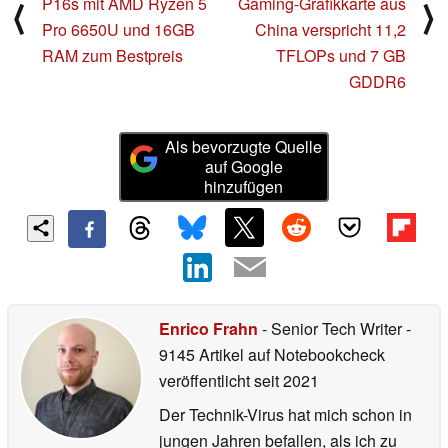
P16s mit AMD Ryzen 5
Gaming-Grafikkarte aus
⟨
⟩
Pro 6650U und 16GB
China verspricht 11,2
RAM zum Bestpreis
TFLOPs und 7 GB
GDDR6
Als bevorzugte Quelle
auf Google
hinzufügen
Enrico Frahn
- Senior Tech Writer
-
9145 Artikel auf Notebookcheck
veröffentlicht
seit 2021
Der Technik-Virus hat mich schon in
jungen Jahren befallen, als ich zu