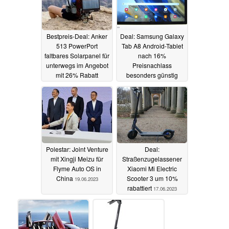
Bestpreis-Deal: Anker
Deal: Samsung Galaxy
513 PowerPort
Tab A8 Android-Tablet
faltbares Solarpanel für
nach 16%
unterwegs im Angebot
Preisnachlass
mit 26% Rabatt
besonders günstig
19.06.2023
19.06.2023
Polestar: Joint Venture
Deal:
mit Xingji Meizu für
Straßenzugelassener
Flyme Auto OS in
Xiaomi Mi Electric
China
Scooter 3 um 10%
19.06.2023
rabattiert
17.06.2023