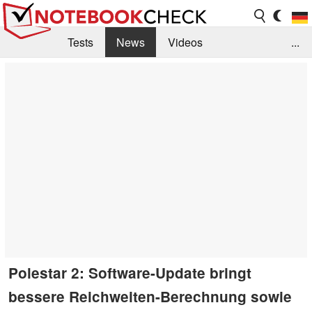
Tests
News
Videos
...
Benchmarks & Tech
Externe Tests
Kaufberatung
Deals
Suche
Jobs
Forum
Polestar 2: Software-Update bringt
bessere Reichweiten-Berechnung sowie