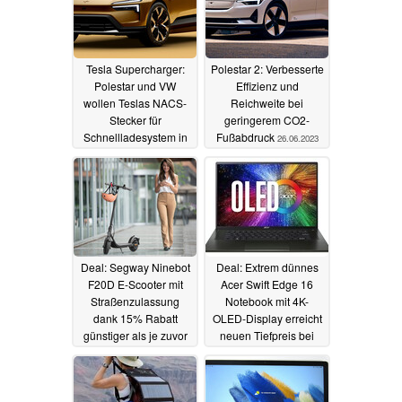
Tesla Supercharger:
Polestar 2: Verbesserte
Polestar und VW
Effizienz und
wollen Teslas NACS-
Reichweite bei
Stecker für
geringerem CO2-
Schnellladesystem in
Fußabdruck
26.06.2023
Nordamerika nutzen
30.06.2023
Deal: Segway Ninebot
Deal: Extrem dünnes
F20D E-Scooter mit
Acer Swift Edge 16
Straßenzulassung
Notebook mit 4K-
dank 15% Rabatt
OLED-Display erreicht
günstiger als je zuvor
neuen Tiefpreis bei
Amazon
20.06.2023
20.06.2023