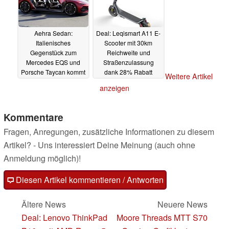
Aehra Sedan:
Deal: Leqismart A11 E-
Italienisches
Scooter mit 30km
Gegenstück zum
Reichweite und
Mercedes EQS und
Straßenzulassung
Porsche Taycan kommt
dank 28% Rabatt
Weitere Artikel
mit 800km Reichweite
besonders günstig
anzeigen
und markantem Design
16.06.2023
16.06.2023
Kommentare
Fragen, Anregungen, zusätzliche Informationen zu diesem
Artikel? - Uns interessiert Deine Meinung (auch ohne
Anmeldung möglich)!
Diesen Artikel kommentieren / Antworten
Ältere News
Neuere News
Deal: Lenovo ThinkPad
Moore Threads MTT S70